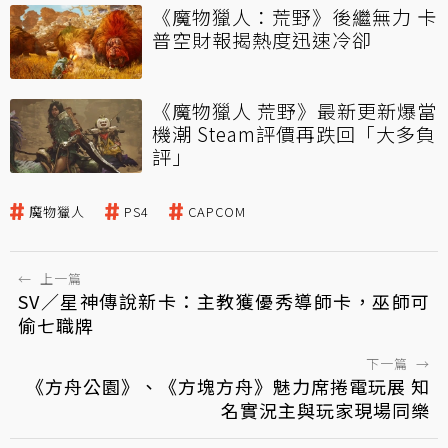
《魔物獵人：荒野》後繼無力 卡
普空財報揭熱度迅速冷卻
《魔物獵人 荒野》最新更新爆當
機潮 Steam評價再跌回「大多負
評」
魔物獵人
PS4
CAPCOM
←
上一篇
SV／星神傳說新卡：主教獲優秀導師卡，巫師可
偷七職牌
下一篇
→
《方舟公園》、《方塊方舟》魅力席捲電玩展 知
名實況主與玩家現場同樂