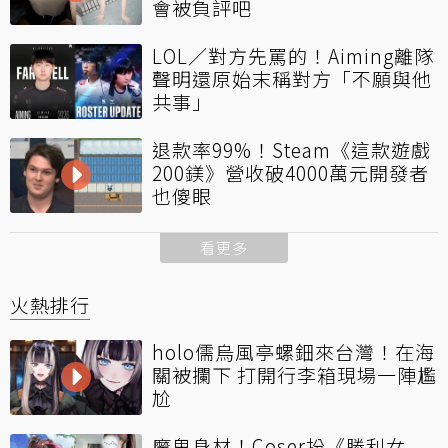
會被負評吧
LOL／對方先罵的！Aiming離隊
聲明還原始末稱對方「不願與他
共事」
退款率99%！Steam《這款遊戲
200鎂》營收破4000萬元開發者
也傻眼
看更多
火熱排行
holo儒烏風亭螺鈿來台灣！在海
關被攔下 打開行李箱現場一陣尷
尬
魔鬼身材！Coser扮《勝利女