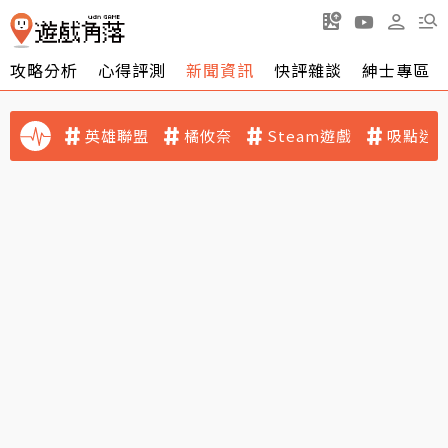
攻略分析
心得評測
新聞資訊
快評雜談
紳士專區
英雄聯盟
橘攸奈
Steam遊戲
吸點迷