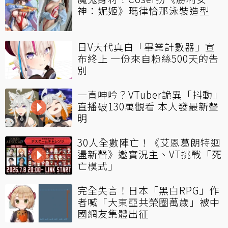
神：妮姬》瑪律恰那泳裝造型
日V大代真白「畢業計數器」宣
布終止 一份來自粉絲500天的告
別
一直呻吟？VTuber詭異「抖動」
直播破130萬觀看 本人發最新聲
明
30人全數陣亡！《艾恩葛朗特迴
盪新聲》邀實況主、VT挑戰「死
亡模式」
完全失言！日本「黑白RPG」作
者喊「大東亞共榮圈萬歲」被中
國網友集體出征