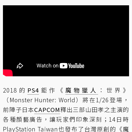
2018的
PS4
鉅作《
魔物獵人
：世界》
（Monster Hunter: World）將在1/26登場，
前陣子日本
CAPCOM
釋出三部山田孝之主演的
各種顏藝廣告，讓玩家們印象深刻；14日時
PlayStation Taiwan也發布了台灣原創的《魔