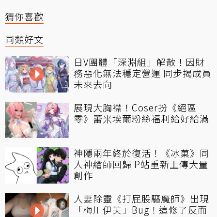
猜你喜歡
同類好文
日V團體「深淵組」解散！因財
務惡化無法穩定營運 同步揭成員
未來去向
展現大胸襟！Coser扮《絕區
零》蕾米埃爾粉絲福利給好給滿
神隱兩年終於復活！《冰菓》同
人神繪師回歸 P站重新上傳大量
創作
人妻除靈《打屁股驅魔師》出現
「梅川伊芙」Bug！這修了反而