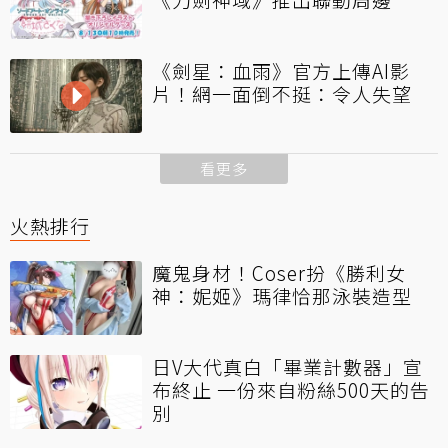
《劍星：血雨》官方上傳AI影
片！網一面倒不挺：令人失望
看更多
火熱排行
魔鬼身材！Coser扮《勝利女
神：妮姬》瑪律恰那泳裝造型
日V大代真白「畢業計數器」宣
布終止 一份來自粉絲500天的告
別