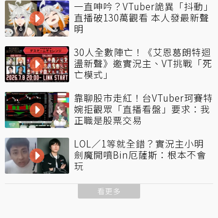
一直呻吟？VTuber詭異「抖動」
直播破130萬觀看 本人發最新聲
明
30人全數陣亡！《艾恩葛朗特迴
盪新聲》邀實況主、VT挑戰「死
亡模式」
靠聊股市走紅！台VTuber珂賽特
婉拒觀眾「直播看盤」要求：我
正職是股票交易
LOL／1等就全錯？實況主小明
劍魔開噴Bin厄薩斯：根本不會
玩
看更多