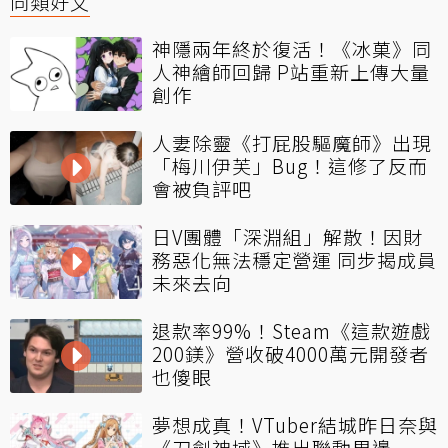
同類好文
神隱兩年終於復活！《冰菓》同
人神繪師回歸 P站重新上傳大量
創作
人妻除靈《打屁股驅魔師》出現
「梅川伊芙」Bug！這修了反而
會被負評吧
日V團體「深淵組」解散！因財
務惡化無法穩定營運 同步揭成員
未來去向
退款率99%！Steam《這款遊戲
200鎂》營收破4000萬元開發者
也傻眼
夢想成真！VTuber結城昨日奈與
《刀劍神域》推出聯動周邊