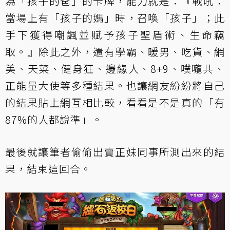
為「孩子的爸」的卡牌，能力就是：『戰吼：
當場上有「孩子的媽」時，召喚「孩子」；此
手下獲得嘲諷並賦予孩子聖盾術、生命竊
取。』除此之外，還有學霸、暖男、吃貨、網
美、天菜、健身狂、邊緣人、8+9、噗嚨共、
正能量大使等多種結果。也讓網友紛紛將自己
的結果貼上網互相比較，看看是不是真的「有
87%的人都說準」。
最後就讓筆者偷偷出賣正妹同事所測出來的結
果，結束這回合。