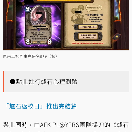
原來正妹同事竟是名8+9（驚）
●
點此進行爐石心理測驗
「爐石返校日」推出完結篇
與此同時，由AFK PL@YERS團隊操刀的《爐石