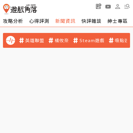
攻略分析
心得評測
新聞資訊
快評雜談
紳士專區
英雄聯盟
橘攸奈
Steam遊戲
吸點迷