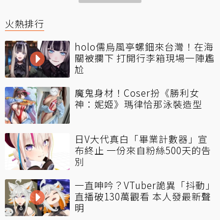
火熱排行
holo儒烏風亭螺鈿來台灣！在海
關被攔下 打開行李箱現場一陣尷
尬
魔鬼身材！Coser扮《勝利女
神：妮姬》瑪律恰那泳裝造型
日V大代真白「畢業計數器」宣
布終止 一份來自粉絲500天的告
別
一直呻吟？VTuber詭異「抖動」
直播破130萬觀看 本人發最新聲
明