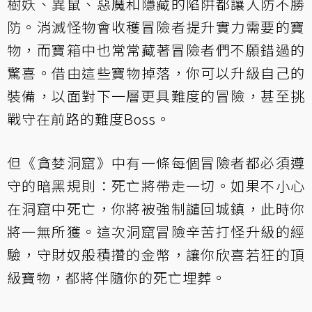
樹妖、異鼠、惡魔和隱藏的陷阱都讓人防不勝
防。消滅怪物會收穫冒險者提升實力需要的寶
物，而寶箱中也常常藏著冒險者們不願錯過的
驚喜。借由這些寶物掉落，你可以升級自己的
裝備，以面對下一層更具難度的冒險，甚至挑
戰守在前路的難度Boss。
但《貪婪洞窟》中有一條每個冒險者都必須遵
守的暗黑規則：死亡將帶走一切。如果不小心
在洞窟中死亡，你將被強制譴回城鎮，此時你
將一無所獲。這次洞窟冒險辛苦打怪升級的經
驗，守財奴般積攢的金幣，讓你欣喜若狂的頂
級寶物，都將伴隨你的死亡埋葬。