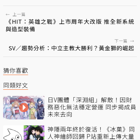
←
上一篇
《HIT：英雄之戰》上市周年大改版 推全新系統
與造型裝備
下一篇
→
SV／趨勢分析：中立主教大勝利？黃金獅的崛起
猜你喜歡
同類好文
日V團體「深淵組」解散！因財
務惡化無法穩定營運 同步揭成員
未來去向
神隱兩年終於復活！《冰菓》同
人神繪師回歸 P站重新上傳大量