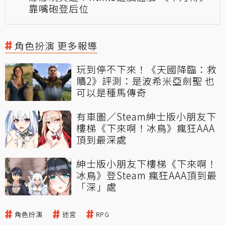
靠嘴砲登后位
角色扮演 更多報導
玩到停不下來！《天國降臨：救
贖2》評測：是波希米亞劍聖 也
可以是種馬傳奇
有車圖／Steam紳士版小朋友下
樓梯《下來啊！冰鳥》瘋狂AAA
頂到最深處
紳士版小朋友下樓梯《下來啊！
冰鳥》登Steam 瘋狂AAA頂到最
「深」處
角色扮演
迷宮
RPG