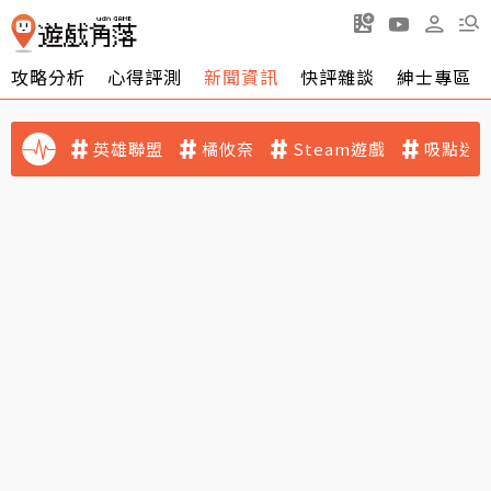
攻略分析
心得評測
新聞資訊
快評雜談
紳士專區
英雄聯盟
橘攸奈
Steam遊戲
吸點迷