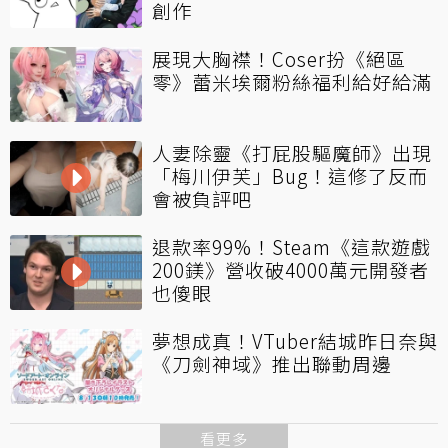
創作
展現大胸襟！Coser扮《絕區
零》蕾米埃爾粉絲福利給好給滿
人妻除靈《打屁股驅魔師》出現
「梅川伊芙」Bug！這修了反而
會被負評吧
退款率99%！Steam《這款遊戲
200鎂》營收破4000萬元開發者
也傻眼
夢想成真！VTuber結城昨日奈與
《刀劍神域》推出聯動周邊
看更多