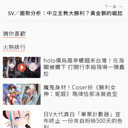
下一篇
→
SV／趨勢分析：中立主教大勝利？黃金獅的崛起
猜你喜歡
火熱排行
holo儒烏風亭螺鈿來台灣！在海
關被攔下 打開行李箱現場一陣尷
尬
魔鬼身材！Coser扮《勝利女
神：妮姬》瑪律恰那泳裝造型
日V大代真白「畢業計數器」宣
布終止 一份來自粉絲500天的告
別