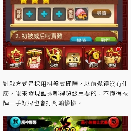
對戰方式是採用棋盤式擺陣，以前覺得沒有什
麼，後來發現誰擺哪裡超級重要的，不懂得擺
陣一手好牌也會打到輸慘慘。