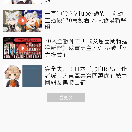
一直呻吟？VTuber詭異「抖動」
直播破130萬觀看 本人發最新聲
明
30人全數陣亡！《艾恩葛朗特迴
盪新聲》邀實況主、VT挑戰「死
亡模式」
完全失言！日本「黑白RPG」作
者喊「大東亞共榮圈萬歲」被中
國網友集體出征
看更多