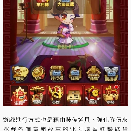
遊戲進行方式也是藉由裝備道具、強化隊伍來
挑戰各個章節故事的邪惡壞蛋妖豔賤貨