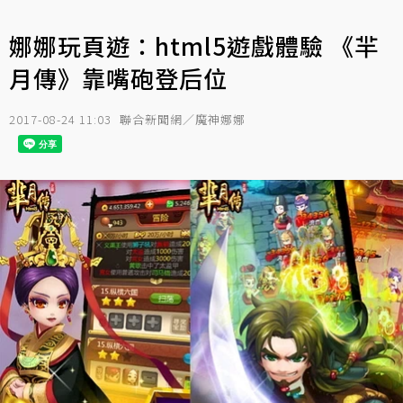
娜娜玩頁遊：html5遊戲體驗 《羋
月傳》靠嘴砲登后位
2017-08-24 11:03
聯合新聞網／魔神娜娜