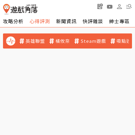
攻略分析
心得評測
新聞資訊
快評雜談
紳士專區
英雄聯盟
橘攸奈
Steam遊戲
吸點迷