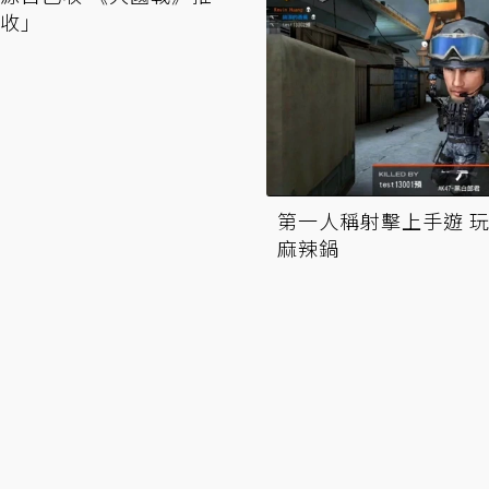
源自己收 《大國戰》推
第一人稱射擊上手遊 
收」
麻辣鍋
《熱血三國3》今日起
滿40級免費喝咖啡