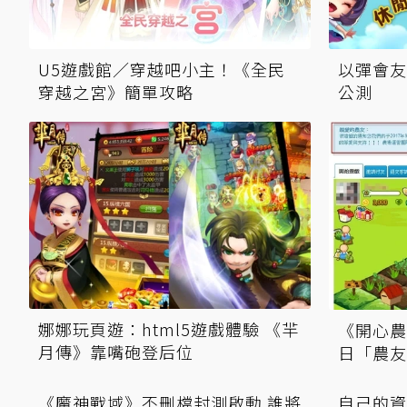
U5遊戲館／穿越吧小主！《全民
以彈會友
穿越之宮》簡單攻略
公測
娜娜玩頁遊：html5遊戲體驗 《羋
《開心農
月傳》靠嘴砲登后位
日「農友
《魔神戰域》不刪檔封測啟動 誰將