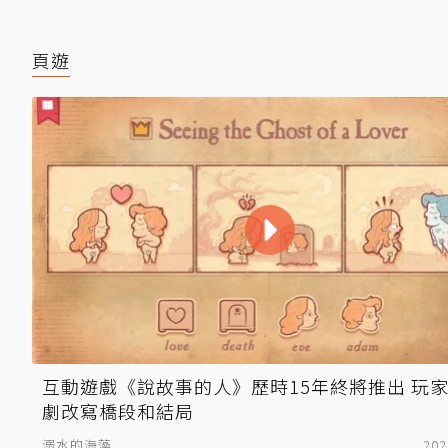
頁遊
互動遊戲《說故事的人》歷時15年終將推出 玩
劇改寫橋段和結局
溺水的海藻
202