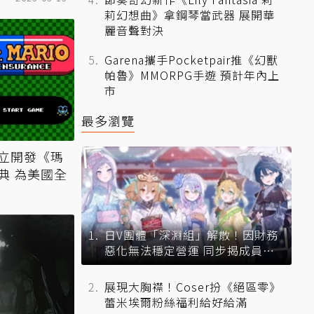
莉幻想曲》拿鋼琴當武器 展開華
麗音聲對決
Garena攜手Pocketpair推《幻獸
帕魯》MMORPG手遊 預計年內上
市
最多瀏覽
立開發《瑪
典 為美國全
日V團體「深淵組」解散！因財務
惡化無法穩定營運 同步揭成員未
來去向
展現大胸襟！Coser扮《絕區零》
蕾米埃爾粉絲福利給好給滿