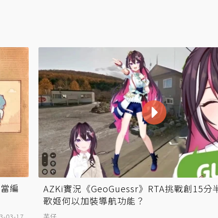
家當編
AZKi實況《GeoGuessr》RTA挑戰創15分半
歌姬何以加裝導航功能？
3-03-17
芋仔