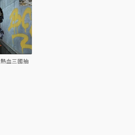
玩熱血三國抽
不刪檔封測