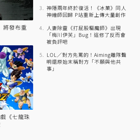
神隱兩年終於復活！《冰菓》同人
神繪師回歸 P站重新上傳大量創作
t》將發布重
人妻除靈《打屁股驅魔師》出現
「梅川伊芙」Bug！這修了反而會
被負評吧
LOL／對方先罵的！Aiming離隊聲
明還原始末稱對方「不願與他共
事」
遊戲《七龍珠
！