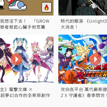
我想活下去！ 「GROW
時代的眼淚 《Unligh
發者發起心臟手術眾籌
大消息！
主》電撃文庫 ×
攻向各平台 萬代最新
ico超夢幻合作的全新原創作
Z X 守護者》春季問世