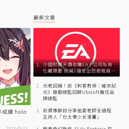
最新文章
沙國財團天價收購EA！公司私有
化藏隱憂 削減7億支出恐掀裁員風
暴？
元老回鍋！前《刺客教條：維京紀
元》遊戲總監回歸Ubisoft擔任品
牌總監
前偶像節目分享追愛老師全過程
成績 holo
主持人「也太像少女漫畫」
2023-03-13
節奏奇幻新作《Lily Fantasia 莉