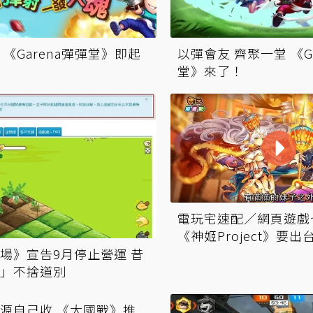
 《Garena彈彈堂》即起
以彈會友 齊聚一堂 《Garena 彈彈
堂》來了！
電玩宅速配／網頁遊戲
《神姬Project》要出
場》宣告9月停止營運 昔
」不捨道別