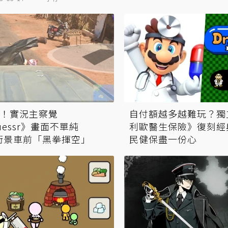
！實況主察覺
自付額越多越難玩？獨
uessr》畫面不單純
利歐醫生保險》復刻經
le街景車前「黑拳揮空」
民健保盡一份心