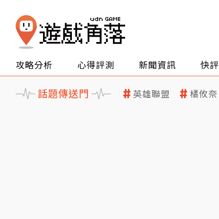
攻略分析
心得評測
新聞資訊
快評
話題傳送門
英雄聯盟
橘攸奈