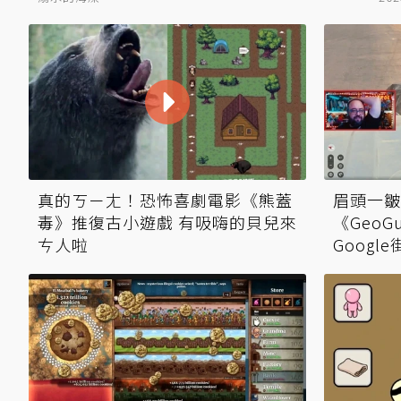
真的ㄎㄧㄤ！恐怖喜劇電影《熊蓋
眉頭一皺
毒》推復古小遊戲 有吸嗨的貝兒來
《GeoG
ㄘ人啦
Goog