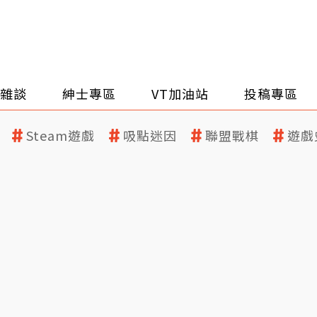
雜談
紳士專區
VT加油站
投稿專區
Steam遊戲
吸點迷因
聯盟戰棋
遊戲