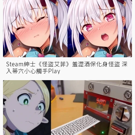
Steam紳士《怪盜艾菲》羞澀酒保化身怪盜 深
入蒂穴小心觸手Play