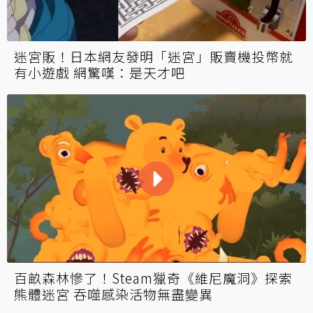
迷宮販！日本網友發明「迷宮」販賣機投幣就
有小遊戲 網驚嘆：是天才吧
百畝森林慘了！Steam獵奇《維尼魔洞》探索
熊體迷宮 吞噬感染活物無盡變異