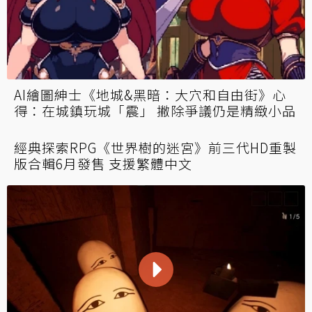
AI繪圖紳士《地城&黑暗：大穴和自由街》心
得：在城鎮玩城「震」 撇除爭議仍是精緻小品