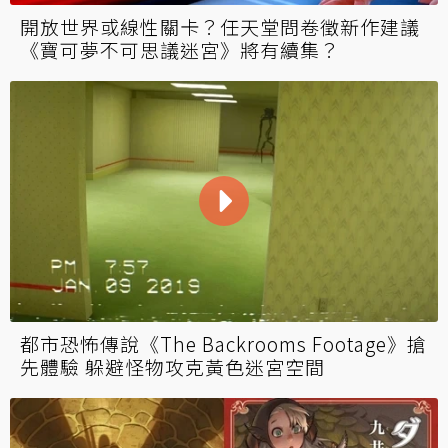
百萬玩家參與！「奇幻版塔科夫」《Dark and
Darker》2023 Steam新品節再辦α測