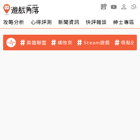
攻略分析
心得評測
新聞資訊
快評雜談
紳士專區
英雄聯盟
橘攸奈
Steam遊戲
吸點迷