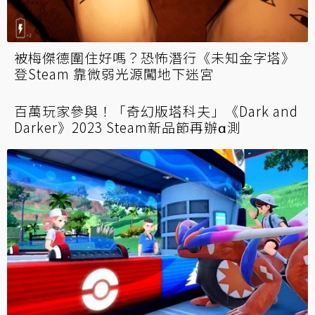
經典探索RPG《世界樹的迷宮》前三代HD重製
版合輯6月發售 支援繁體中文
被梅傑德圍住好嗎？恐怖潛行《未知金字塔》
登Steam 靠微弱光源闖地下迷宮