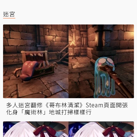
迷宮
多人迷宮翻修《哥布林清潔》Steam頁面開張
化身「魔術林」地城打掃樣樣行