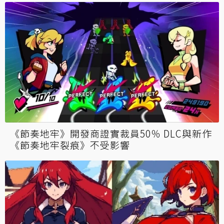
《節奏地牢》開發商證實裁員50％ DLC與新作
《節奏地牢裂痕》不受影響