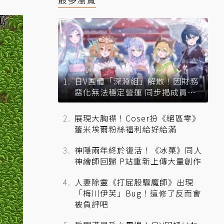
日V團體「深淵組」解散！因財務
惡化無法穩定營運 同步揭成員未
來去向
展現大胸襟！Coser扮《絕區零》
蕾米埃爾粉絲福利給好給滿
神隱兩年終於復活！《冰菓》同人
神繪師回歸 P站重新上傳大量創作
人妻除靈《打屁股驅魔師》出現
「梅川伊芙」Bug！這修了反而會
被負評吧