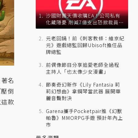
沙國財團天價收購EA！公司私有
化藏隱憂 削減7億支出恐掀裁員風
暴？
元老回鍋！前《刺客教條：維京紀
元》遊戲總監回歸Ubisoft擔任品
牌總監
前偶像節目分享追愛老師全過程
主持人「也太像少女漫畫」
是著名
節奏奇幻新作《Lily Fantasia 莉
『壓倒
莉幻想曲》拿鋼琴當武器 展開華
麗音聲對決
竟這款
Garena攜手Pocketpair推《幻獸
帕魯》MMORPG手遊 預計年內上
市
最多瀏覽