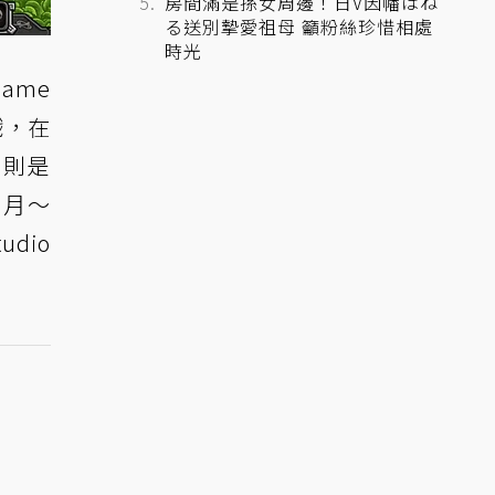
房間滿是孫女周邊！日V因幡はね
る送別摯愛祖母 籲粉絲珍惜相處
時光
Game
戲，在
》則是
9月～
dio