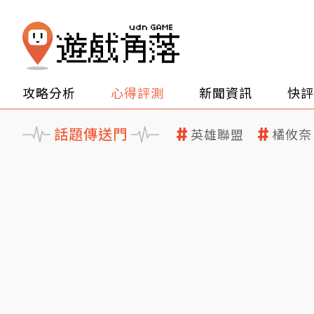
攻略分析
心得評測
新聞資訊
快評
話題傳送門
英雄聯盟
橘攸奈