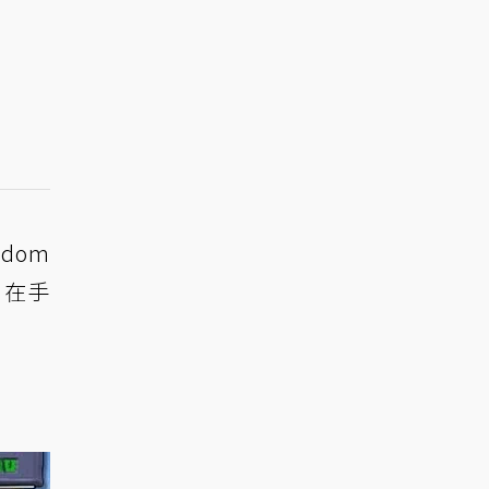
gdom
h》在手