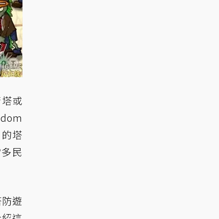
箭塔或
dom
名的塔
當多民
塔防遊
介紹這