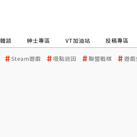
雜談
紳士專區
VT加油站
投稿專區
Steam遊戲
吸點迷因
聯盟戰棋
遊戲