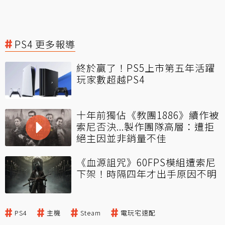
PS4 更多報導
終於贏了！PS5上市第五年活躍
玩家數超越PS4
十年前獨佔《教團1886》續作被
索尼否決...製作團隊高層：遭拒
絕主因並非銷量不佳
《血源詛咒》60FPS模組遭索尼
下架！時隔四年才出手原因不明
PS4
主機
Steam
電玩宅速配