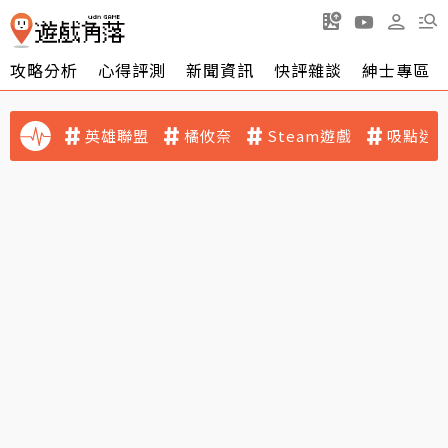
攻略分析
心得評測
新聞資訊
快評雜談
紳士專區
英雄聯盟
橘攸奈
Steam遊戲
吸點迷