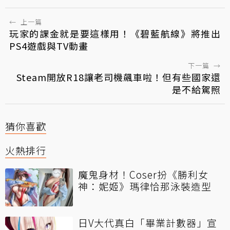
←
上一篇
玩家的課金就是要這樣用！《碧藍航線》將推出
PS4遊戲與TV動畫
下一篇
→
Steam開放R18讓老司機飆車啦！但有些國家還
是不給駕照
猜你喜歡
火熱排行
魔鬼身材！Coser扮《勝利女
神：妮姬》瑪律恰那泳裝造型
日V大代真白「畢業計數器」宣