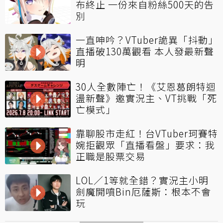
布終止 一份來自粉絲500天的告
別
一直呻吟？VTuber詭異「抖動」
直播破130萬觀看 本人發最新聲
明
30人全數陣亡！《艾恩葛朗特迴
盪新聲》邀實況主、VT挑戰「死
亡模式」
靠聊股市走紅！台VTuber珂賽特
婉拒觀眾「直播看盤」要求：我
正職是股票交易
LOL／1等就全錯？實況主小明
劍魔開噴Bin厄薩斯：根本不會
玩