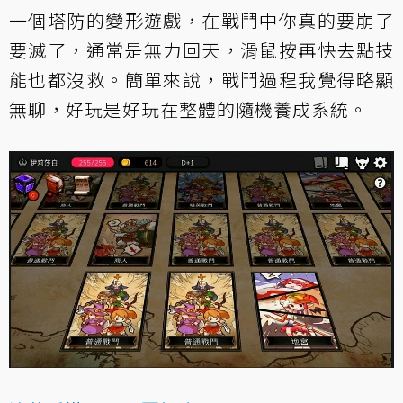
一個塔防的變形遊戲，在戰鬥中你真的要崩了
要滅了，通常是無力回天，滑鼠按再快去點技
能也都沒救。簡單來說，戰鬥過程我覺得略顯
無聊，好玩是好玩在整體的隨機養成系統。