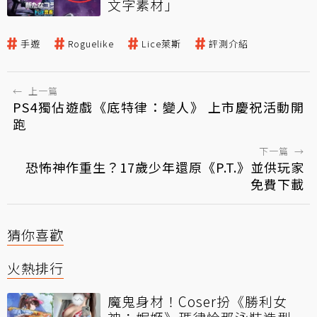
文字素材」
手遊
Roguelike
Lice萊斯
評測介紹
←
上一篇
PS4獨佔遊戲《底特律：變人》 上市慶祝活動開
跑
下一篇
→
恐怖神作重生？17歲少年還原《P.T.》並供玩家
免費下載
猜你喜歡
火熱排行
魔鬼身材！Coser扮《勝利女