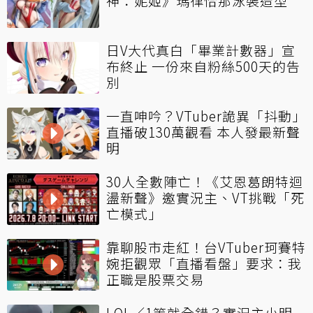
神：妮姬》瑪律恰那泳裝造型
日V大代真白「畢業計數器」宣
布終止 一份來自粉絲500天的告
別
一直呻吟？VTuber詭異「抖動」
直播破130萬觀看 本人發最新聲
明
30人全數陣亡！《艾恩葛朗特迴
盪新聲》邀實況主、VT挑戰「死
亡模式」
靠聊股市走紅！台VTuber珂賽特
婉拒觀眾「直播看盤」要求：我
正職是股票交易
LOL／1等就全錯？實況主小明