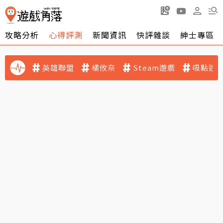
攻略分析
心得評測
新聞資訊
快評雜談
紳士專區
英雄聯盟
橘攸奈
Steam遊戲
吸點迷