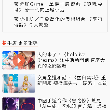
萊斯聊Game：單機卡牌遊戲《殺戮尖
塔》 新一代的上癮小品
萊斯推坑／千變萬化的奧術組合 《巫師
傳說》令人驚艷
手遊 更多報導
大的來了！《hololive
Dreams》泳裝活動開跑 這麼大
真的沒問題嗎
女角全遭和諧？《塵白禁域》重
新開服 卻徹底失去「硬派」本質
中國手遊合作《魯路修》驚見
「AI生成」浮水印 官方稱「誤植