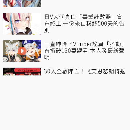
日V大代真白「畢業計數器」宣
布終止 一份來自粉絲500天的告
別
一直呻吟？VTuber詭異「抖動」
直播破130萬觀看 本人發最新聲
明
30人全數陣亡！《艾恩葛朗特迴
盪新聲》邀實況主、VT挑戰「死
亡模式」
靠聊股市走紅！台VTuber珂賽特
婉拒觀眾「直播看盤」要求：我
正職是股票交易
LOL／1等就全錯？實況主小明