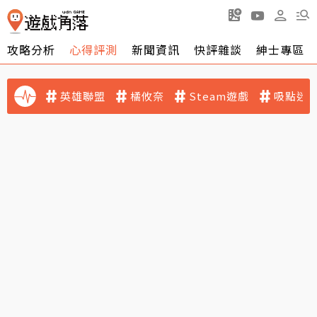
攻略分析
心得評測
新聞資訊
快評雜談
紳士專區
英雄聯盟
橘攸奈
Steam遊戲
吸點迷