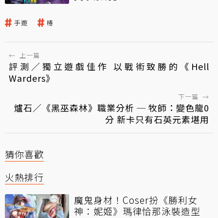
手遊
椿
←
上一篇
評測／獨立遊戲佳作 以戰術致勝的《Hell
Warders》
下一篇
→
爐石／《黑巫森林》職業分析 ─ 牧師：變色龍0
分 新卡只有石英元素堪用
猜你喜歡
火熱排行
魔鬼身材！Coser扮《勝利女
神：妮姬》瑪律恰那泳裝造型