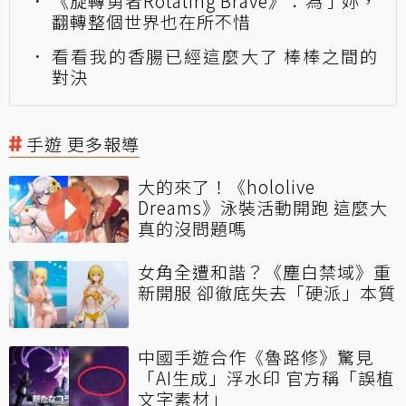
《旋轉勇者Rotating Brave》：為了妳，
翻轉整個世界也在所不惜
看看我的香腸已經這麼大了 棒棒之間的
對決
手遊 更多報導
大的來了！《hololive
Dreams》泳裝活動開跑 這麼大
真的沒問題嗎
女角全遭和諧？《塵白禁域》重
新開服 卻徹底失去「硬派」本質
中國手遊合作《魯路修》驚見
「AI生成」浮水印 官方稱「誤植
文字素材」