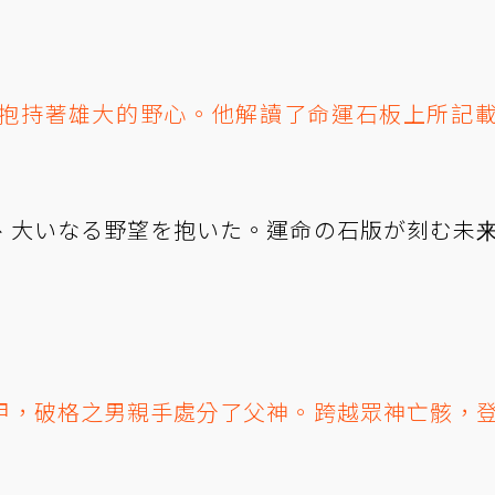
抱持著雄大的野心。他解讀了命運石板上所記
」
、大いなる野望を抱いた。運命の石版が刻む未
甲，破格之男親手處分了父神。跨越眾神亡骸，