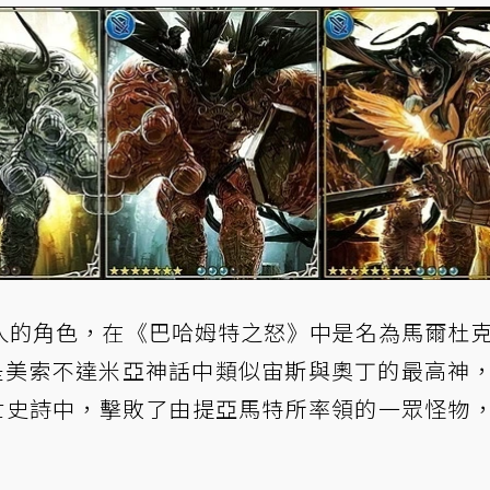
人的角色，在《巴哈姆特之怒》中是名為馬爾杜克
身是美索不達米亞神話中類似宙斯與奧丁的最高神
這個創世史詩中，擊敗了由提亞馬特所率領的一眾怪物