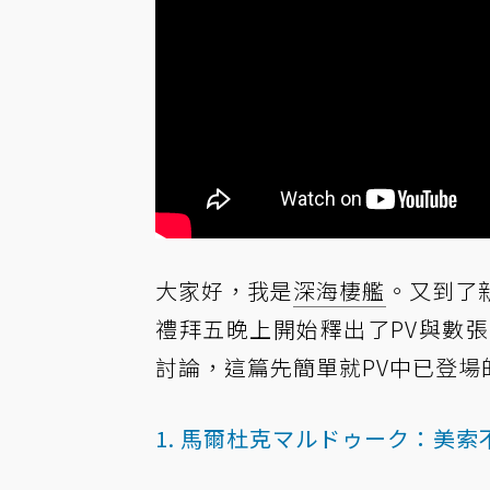
大家好，我是
深海棲艦
。又到了
禮拜五晚上開始釋出了PV與數
討論，這篇先簡單就PV中已登場
1. 馬爾杜克マルドゥーク：美