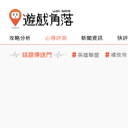
攻略分析
心得評測
新聞資訊
快評
話題傳送門
英雄聯盟
橘攸奈