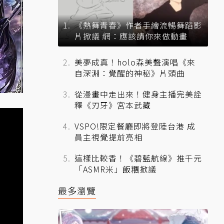
《熱舞青春》作者手繪流暢舞蹈影
片掀議 網：應該請你來做動畫
美夢成真！holo森美聲演唱《來
自深淵：覺醒的神秘》片頭曲
從漫畫中走出來！健身主播完美詮
釋《刃牙》宮本武藏
VSPO!限定餐廳即將登陸台港 成
員主視覺提前亮相
這樣比較香！《碧藍航線》推千元
「ASMR米」飯糰掀議
最多瀏覽