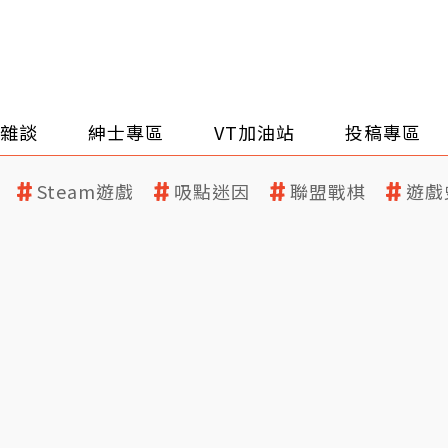
雜談
紳士專區
VT加油站
投稿專區
Steam遊戲
吸點迷因
聯盟戰棋
遊戲