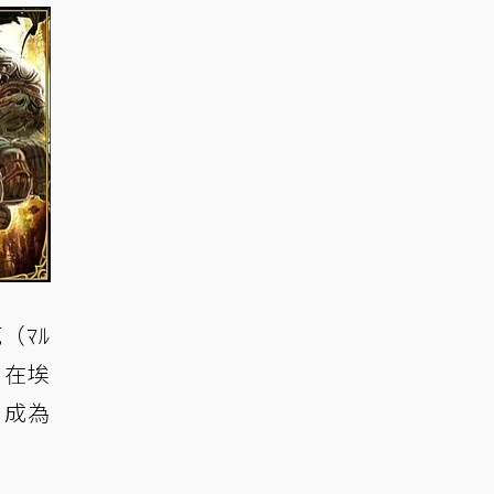
（ﾏﾙ
，在埃
，成為