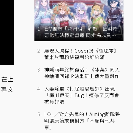
日V團體「深淵組」解散！因財務
惡化無法穩定營運 同步揭成員未
來去向
展現大胸襟！Coser扮《絕區零》
蕾米埃爾粉絲福利給好給滿
神隱兩年終於復活！《冰菓》同人
神繪師回歸 P站重新上傳大量創作
」在上
撰專文
人妻除靈《打屁股驅魔師》出現
「梅川伊芙」Bug！這修了反而會
被負評吧
LOL／對方先罵的！Aiming離隊聲
明還原始末稱對方「不願與他共
事」