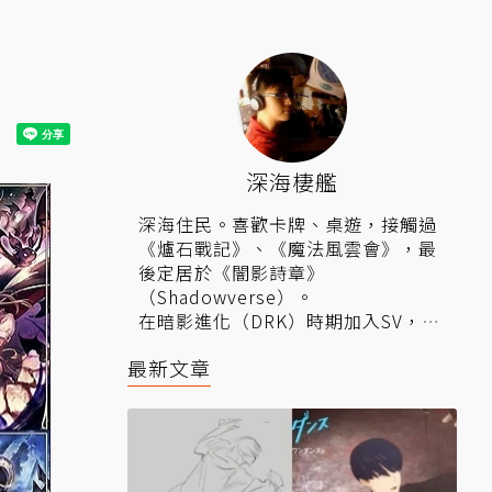
深海棲艦
深海住民。喜歡卡牌、桌遊，接觸過
《爐石戰記》、《魔法風雲會》，最
後定居於《闇影詩章》
（Shadowverse）。
在暗影進化（DRK）時期加入SV，目
前位階是Master。
最新文章
YouTube頻道：
佩托塔萊恩
。