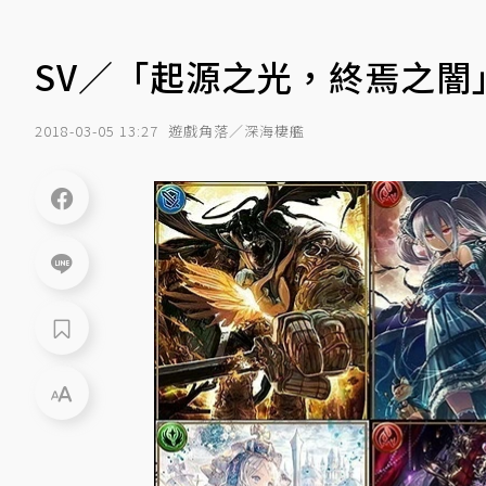
SV／「起源之光，終焉之闇
2018-03-05 13:27
遊戲角落／深海棲艦