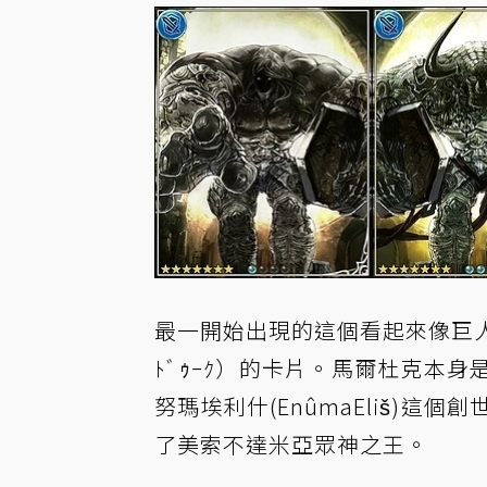
最一開始出現的這個看起來像巨
ﾄﾞｩｰｸ）的卡片。馬爾杜克本
努瑪埃利什(EnûmaEliš)
了美索不達米亞眾神之王。