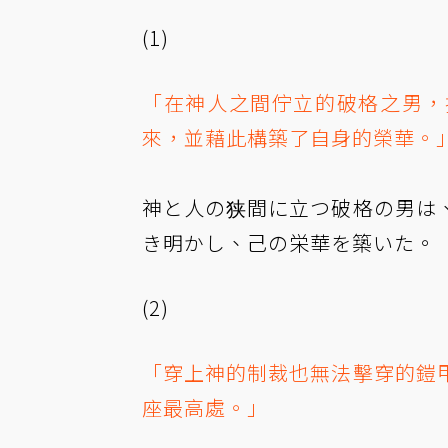
(1)
「在神人之間佇立的破格之男，
來，並藉此構築了自身的榮華。
神と人の狭間に立つ破格の男は
き明かし、己の栄華を築いた。
(2)
「穿上神的制裁也無法擊穿的鎧
座最高處。」