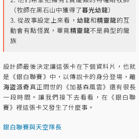
（牧師在黑石山中獲得了
暮光幼龍
）
3. 從故事設定上來看，
幼龍
和
精靈龍
的互
動會有點怪異，畢竟
精靈龍
不是典型的龍
族
設計師最後決定讓這張卡在下個資料片，也就
是《銀白聯賽》中，以傳說卡的身分登場，離
海盜派奇
真正問世的《加基森風雲》還有很長
一段時間。讓我們接下去看看，在《銀白聯
賽》裡這張卡又發生了什麼事。
銀白聯賽與天空隊長