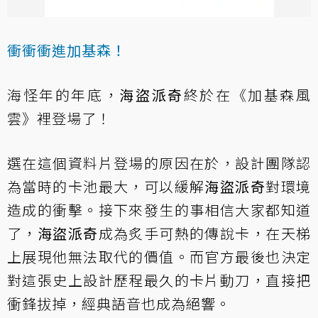
衝衝衝進加基森！
海怪年的年底，
海盜派奇
終於在《加基森風
雲》裡登場了！
選在這個資料片登場的原因在於，設計團隊認
為當時的卡池最大，可以緩解
海盜派奇
對環境
造成的衝擊。接下來發生的事相信大家都知道
了，
海盜派奇
成為炙手可熱的傳說卡，在天梯
上展現他無法取代的價值。而官方最後也決定
對這張史上設計歷程最久的卡片動刀，直接把
衝鋒拔掉，經典語音也成為絕響。