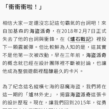
「衝衝衝啦！」
相信大家一定還沒忘記這句霸氣的台詞吧！來
自加基森的
海盜派奇
，在2018年2月7日正式
失去了他的台詞與衝鋒，在《
爐石戰記
》裡投
下一顆震撼彈。但比較鮮為人知的是，這其實
不是他第一次被改動，早在三年前，
海盜派奇
的概念就已經在設計團隊裡不斷被討論，也讓
他成為整個遊戲裡醞釀最久的卡片。
為了紀念這名縱橫七海的惡魔海盜，我們將在
這一期的「
爐林外史
」，揭露
海盜派奇
這張卡
的設計歷程。現在，讓我們回到2015年，從勇