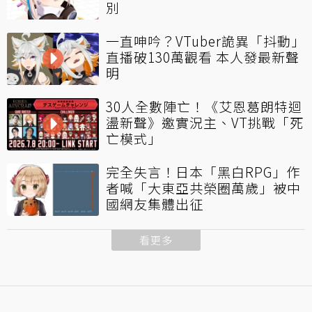
別
一直呻吟？VTuber詭異「抖動」
直播破130萬觀看 本人發最新聲
明
30人全數陣亡！《艾恩葛朗特迴
盪新聲》邀實況主、VT挑戰「死
亡模式」
完全失言！日本「黑白RPG」作
者喊「大東亞共榮圈萬歲」被中
國網友集體出征
看更多