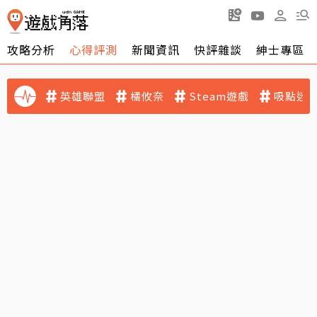
攻略分析
心得評測
新聞資訊
快評雜談
紳士專區
英雄聯盟
橘攸奈
Steam遊戲
吸點迷