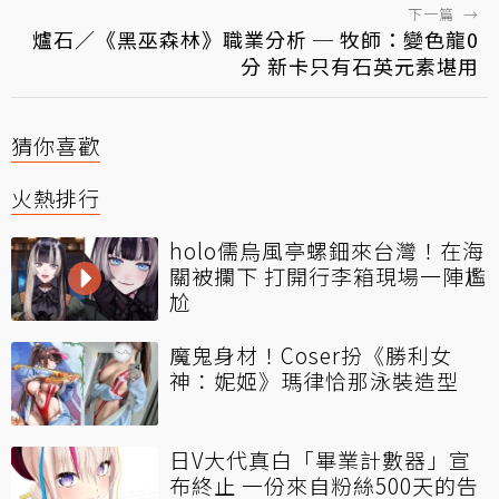
下一篇
→
爐石／《黑巫森林》職業分析 ─ 牧師：變色龍0
分 新卡只有石英元素堪用
猜你喜歡
火熱排行
holo儒烏風亭螺鈿來台灣！在海
關被攔下 打開行李箱現場一陣尷
尬
魔鬼身材！Coser扮《勝利女
神：妮姬》瑪律恰那泳裝造型
日V大代真白「畢業計數器」宣
布終止 一份來自粉絲500天的告