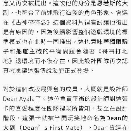
念又再次被提出。這次他的身分是
恩若斯的大
副
，也符合了前述飛行海盜的角色形象。會選
在《古神碎碎念》這個資料片裡嘗試讓他復出
是有原因的，因為後續影響整個遊戲環境的標
準模式也在此時一同推出，這也意味著
獨眼騙
子
和
船艦主砲
的平衡問題會隨著《哥哥打地
地》退環境而不復存在，因此設計團隊再次認
真考慮讓這張傳說海盜正式登場。
對於這個改版最興奮的成員，大概就是設計師
Dean Ayala了。這位負責平衡的設計師對這張
卡的喜愛程度在團隊裡眾所皆知，甚至在設計
階段，這張卡就被半開玩笑地命名為
Dean的
大副（Dean’s First Mate）
。Dean曾經在