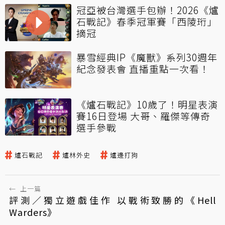
冠亞被台灣選手包辦！2026《爐
石戰記》春季冠軍賽「西陵珩」
摘冠
暴雪經典IP《魔獸》系列30週年
紀念發表會 直播重點一次看！
《爐石戰記》10歲了！明星表演
賽16日登場 大哥、羅傑等傳奇
選手參戰
爐石戰記
爐林外史
爐邊打狗
←
上一篇
評測／獨立遊戲佳作 以戰術致勝的《Hell
Warders》