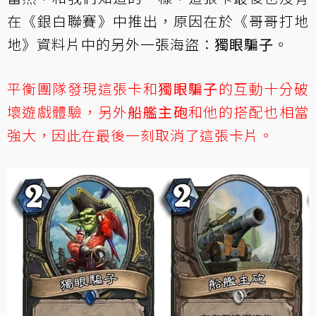
在《銀白聯賽》中推出，原因在於《哥哥打地
地》資料片中的另外一張海盜：
獨眼騙子
。
平衡團隊發現這張卡和
獨眼騙子
的互動十分破
壞遊戲體驗，另外
船艦主砲
和他的搭配也相當
強大，因此在最後一刻取消了這張卡片。