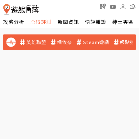
攻略分析
心得評測
新聞資訊
快評雜談
紳士專區
英雄聯盟
橘攸奈
Steam遊戲
吸點迷