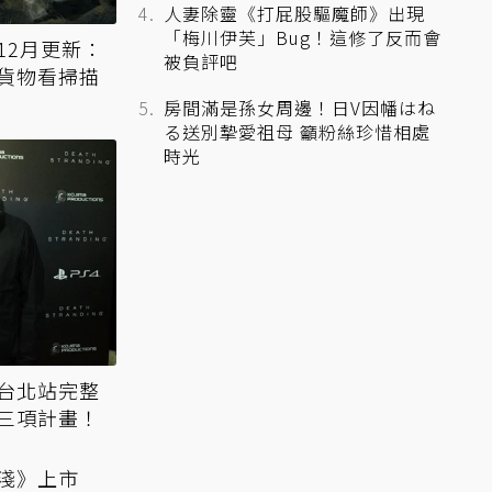
人妻除靈《打屁股驅魔師》出現
「梅川伊芙」Bug！這修了反而會
12月更新：
被負評吧
貨物看掃描
房間滿是孫女周邊！日V因幡はね
る送別摯愛祖母 籲粉絲珍惜相處
時光
台北站完整
三項計畫！