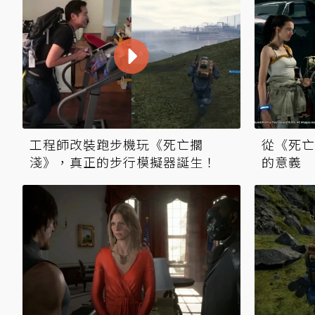
工程師改裝跑步機玩《死亡擱
從《死亡
淺》，真正的步行模擬器誕生！
的意義