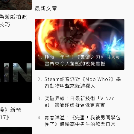
最新文章
為遊戲拍照
技巧
耗時一年半！《鬼滅之刃》同人動
畫帶來令人驚艷的視覺震撼
Steam語音派對《Moo Who?》學
習動物叫聲來躲避獵人
突破界線！日最新技術「V-Nad
e!」讓觸碰虛擬偶像更真實
淺》新預
17》
青春洋溢！《完蛋！我被男同學包
圍了》體驗高中男生的歡樂日常