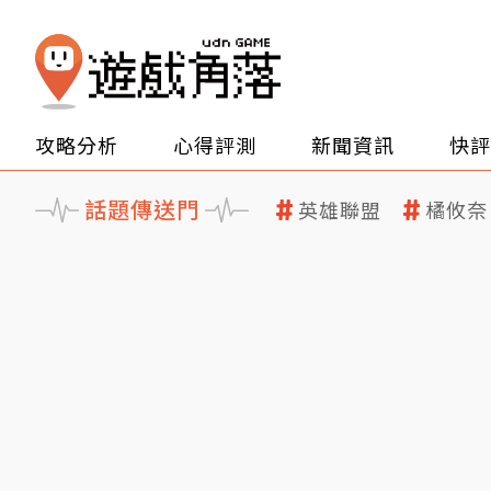
攻略分析
心得評測
新聞資訊
快評
話題傳送門
英雄聯盟
橘攸奈