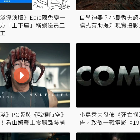
淺導演版》Epic限免變一
自學神器？小島秀夫認
方「土下座」稱誤送員工
模式有助提升現實攝影
工
淺》PC版與《戰慄時空》
小島秀夫發佈《死亡擱
！看山姆戴上食腦蟲裝萌
告，致敬一戰電影《19