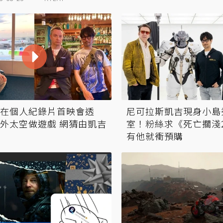
在個人紀錄片首映會透
尼可拉斯凱吉現身小島
外太空做遊戲 網猜由凱吉
室！粉絲求《死亡擱淺
有他就衝預購