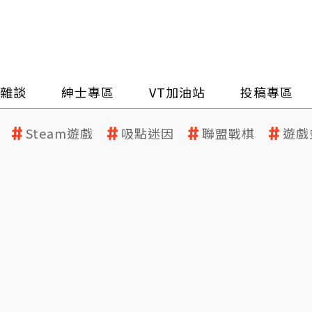
雜談
紳士專區
VT加油站
投稿專區
Steam遊戲
吸點迷因
聯盟戰棋
遊戲