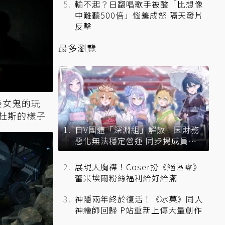
輸不起？日翻唱歌手被酸「比想像
中難聽500倍」惱羞成怒 隔天發片
反擊
最多瀏覽
背後女鬼的玩
杜斯的樣子
日V團體「深淵組」解散！因財務
惡化無法穩定營運 同步揭成員未
來去向
展現大胸襟！Coser扮《絕區零》
蕾米埃爾粉絲福利給好給滿
神隱兩年終於復活！《冰菓》同人
神繪師回歸 P站重新上傳大量創作