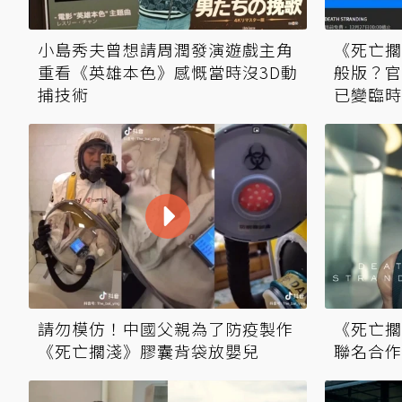
小島秀夫曾想請周潤發演遊戲主角
《死亡擱
重看《英雄本色》感慨當時沒3D動
般版？官
捕技術
已變臨時
請勿模仿！中國父親為了防疫製作
《死亡擱
《死亡擱淺》膠囊背袋放嬰兒
聯名合作