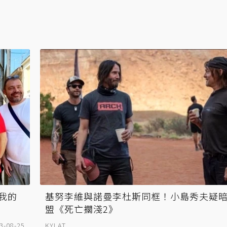
我的
基努李維與諾曼李杜斯同框！小島秀夫疑
盟《死亡擱淺2》
3-08-25
KYLAT