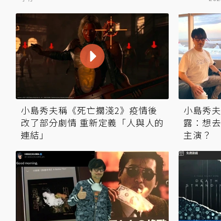
小島秀夫稱《死亡擱淺2》疫情後
小島秀夫
改了部分劇情 重新定義「人與人的
露：想去
連結」
主演？