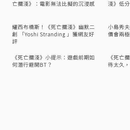
《攻殼機動隊》導演押井守評《死
知名實況
亡擱淺》：電影無法比擬的沉浸感
淺》低分