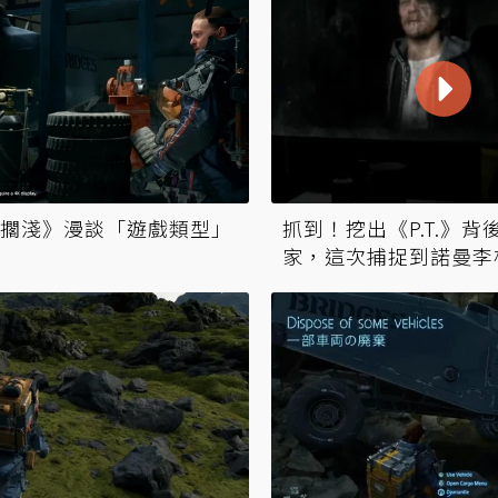
擱淺》漫談「遊戲類型」
抓到！挖出《P.T.》
家，這次捕捉到諾曼李