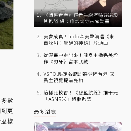
《熱舞青春》作者手繪流暢舞蹈影
片掀議 網：應該請你來做動畫
美夢成真！holo森美聲演唱《來
自深淵：覺醒的神秘》片頭曲
從漫畫中走出來！健身主播完美詮
釋《刃牙》宮本武藏
VSPO!限定餐廳即將登陸台港 成
員主視覺提前亮相
這樣比較香！《碧藍航線》推千元
「ASMR米」飯糰掀議
大多數
回到更
最多瀏覽
什麼樣