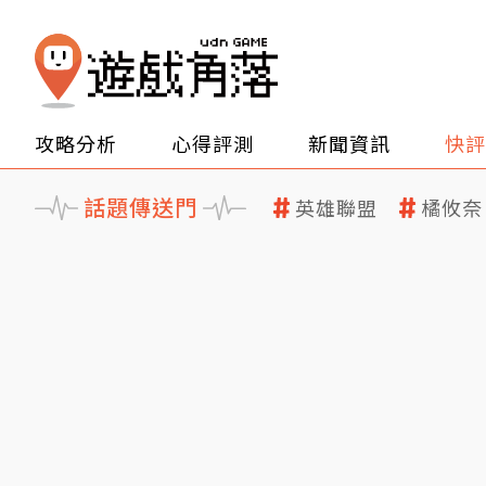
攻略分析
心得評測
新聞資訊
快評
話題傳送門
英雄聯盟
橘攸奈