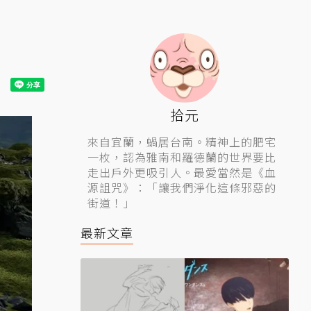
拾元
來自宜蘭，蝸居台南。精神上的肥宅
一枚，認為雅南和羅德蘭的世界要比
走出戶外更吸引人。最愛當然是《血
源詛咒》：「讓我們淨化這條邪惡的
街道！」
最新文章