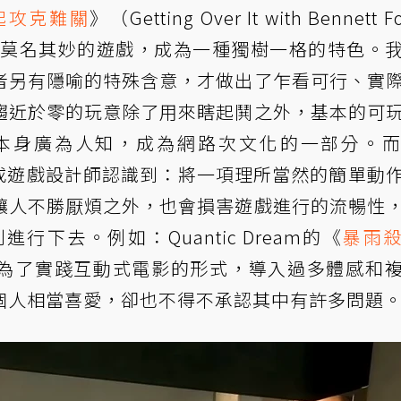
起攻克難關
》（Getting Over It with Bennett F
這種莫名其妙的遊戲，成為一種獨樹一格的特色。
者另有隱喻的特殊含意，才做出了乍看可行、實
趨近於零的玩意除了用來瞎起鬨之外，基本的可
本身廣為人知，成為網路次文化的一部分。
家或遊戲設計師認識到：將一項理所當然的簡單動
讓人不勝厭煩之外，也會損害遊戲進行的流暢性
下去。例如：Quantic Dream的《
暴雨
），當初就為了實踐互動式電影的形式，導入過多體感和
個人相當喜愛，卻也不得不承認其中有許多問題