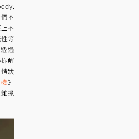
oddy,
我們不
際上不
玩性等
而透過
作拆解
，情狀
殺機
》
複雜操
。