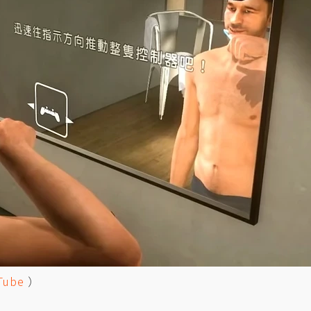
Tube
）