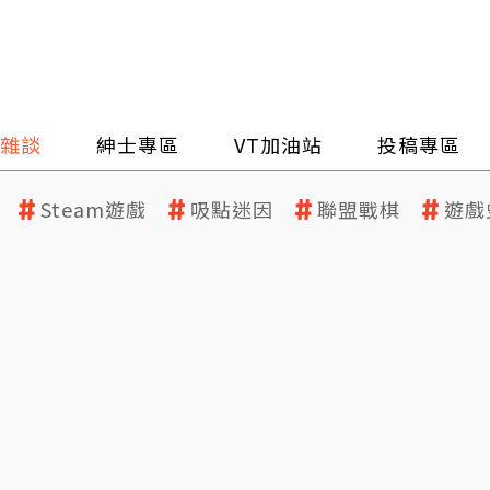
雜談
紳士專區
VT加油站
投稿專區
Steam遊戲
吸點迷因
聯盟戰棋
遊戲