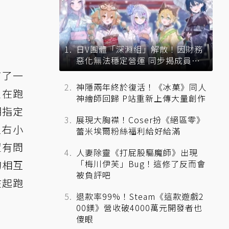
日V團體「深淵組」解散！因財務
惡化無法穩定營運 同步揭成員未
來去向
布了一
神隱兩年終於復活！《冰菓》同人
員在跑
神繪師回歸 P站重新上傳大量創作
朝指定
展現大胸襟！Coser扮《絕區零》
左右小
蕾米埃爾粉絲福利給好給滿
置有問
人妻除靈《打屁股驅魔師》出現
的相互
「梅川伊芙」Bug！這修了反而會
被負評吧
在起跑
退款率99%！Steam《這款遊戲2
00鎂》營收破4000萬元開發者也
傻眼