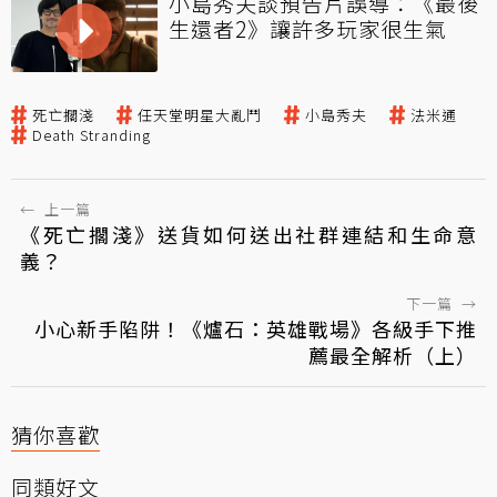
小島秀夫談預告片誤導：《最後
生還者2》讓許多玩家很生氣
死亡擱淺
任天堂明星大亂鬥
小島秀夫
法米通
Death Stranding
←
上一篇
《死亡擱淺》送貨如何送出社群連結和生命意
義？
下一篇
→
小心新手陷阱！《爐石：英雄戰場》各級手下推
薦最全解析（上）
猜你喜歡
同類好文