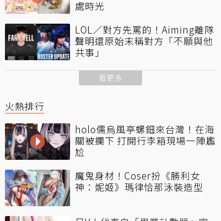
處時光
LOL／對方先罵的！Aiming離隊
聲明還原始末稱對方「不願與他
共事」
看更多
火熱排行
holo儒烏風亭螺鈿來台灣！在海
關被攔下 打開行李箱現場一陣尷
尬
魔鬼身材！Coser扮《勝利女
神：妮姬》瑪律恰那泳裝造型