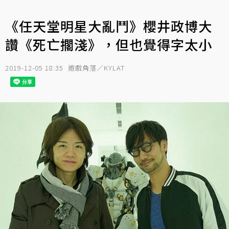
《任天堂明星大亂鬥》櫻井政博大
讚《死亡擱淺》，但也覺得字太小
2019-12-05 18:35
遊戲角落／KYLAT