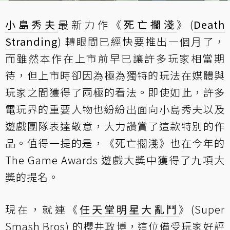
小島秀夫
最新力作《
死亡擱淺
》(
Death
Stranding
) 轉眼間已經快要推出一個月了，
而雖然本作在上市前早已讓許多玩家相當期
待，但上市時卻因為極為獨特的玩法在媒體與
玩家之間獲得了兩極的看法。即使如此，許多
電玩界的重要人物也紛紛出面向小島秀夫以及
遊戲團隊表達敬意，大力讚賞了這款特別的作
品。值得一提的是，《死亡擱淺》也在今年的
The Game Awards 遊戲大獎中獲得了九項大
獎的提名。
現在，就連《
任天堂明星大亂鬥
》(Super
Smash Bros) 的櫻井政博，這位備受玩家好評