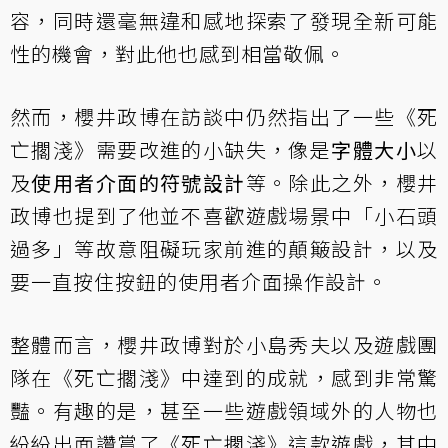
容，同時還毫無違和感地探索了發現全新可能
性的機會，對此他也感到相當敬佩。
然而，櫻井政博在訪談中仍然指出了一些《死
亡擱淺》需要改進的小缺失，像是
字體大小
以
及
使用者介面的符號設計
等。除此之外，櫻井
政博也提到了他並不喜歡遊戲場景中「小石頭
過多」等故意阻礙玩家前進的顛簸設計，以及
要一直按住按鈕的使用者介面操作設計。
整體而言，櫻井政博對於小島秀夫以及遊戲團
隊在《死亡擱淺》中達到的成就，感到非常驚
豔。有趣的是，甚至一些遊戲領域外的人物也
紛紛出面讚賞了《死亡擱淺》這款遊戲，其中