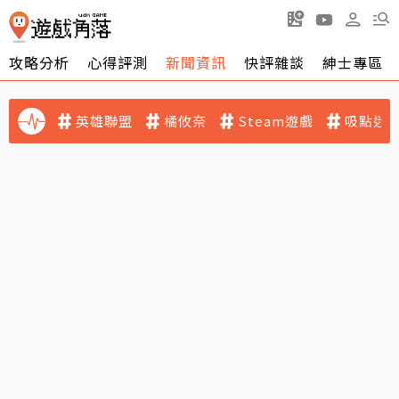
攻略分析
心得評測
新聞資訊
快評雜談
紳士專區
英雄聯盟
橘攸奈
Steam遊戲
吸點迷