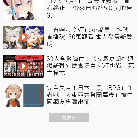
日V大代真白「畢業計數器」宣
布終止 一份來自粉絲500天的告
別
一直呻吟？VTuber詭異「抖動」
直播破130萬觀看 本人發最新聲
明
30人全數陣亡！《艾恩葛朗特迴
盪新聲》邀實況主、VT挑戰「死
亡模式」
完全失言！日本「黑白RPG」作
者喊「大東亞共榮圈萬歲」被中
國網友集體出征
看更多