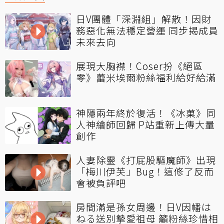
日V團體「深淵組」解散！因財
務惡化無法穩定營運 同步揭成員
未來去向
展現大胸襟！Coser扮《絕區
零》蕾米埃爾粉絲福利給好給滿
神隱兩年終於復活！《冰菓》同
人神繪師回歸 P站重新上傳大量
創作
人妻除靈《打屁股驅魔師》出現
「梅川伊芙」Bug！這修了反而
會被負評吧
房間滿是孫女周邊！日V因幡は
ねる送別摯愛祖母 籲粉絲珍惜相