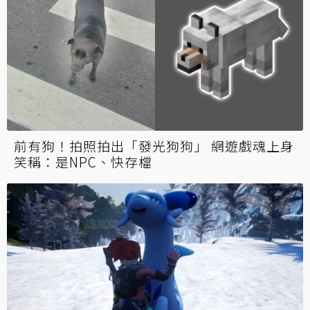
前有狗！拍照拍出「發光狗狗」 網遊戲魂上身
笑稱：是NPC、快存檔