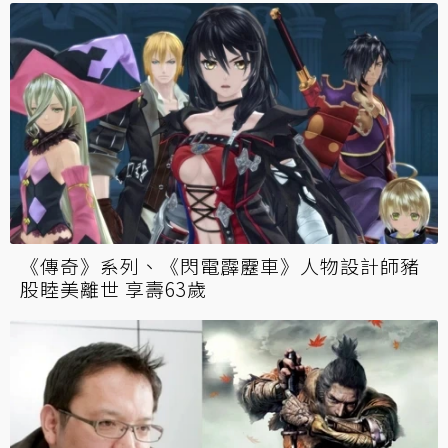
《傳奇》系列、《閃電霹靂車》人物設計師豬
股睦美離世 享壽63歲