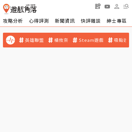
攻略分析
心得評測
新聞資訊
快評雜談
紳士專區
英雄聯盟
橘攸奈
Steam遊戲
吸點迷