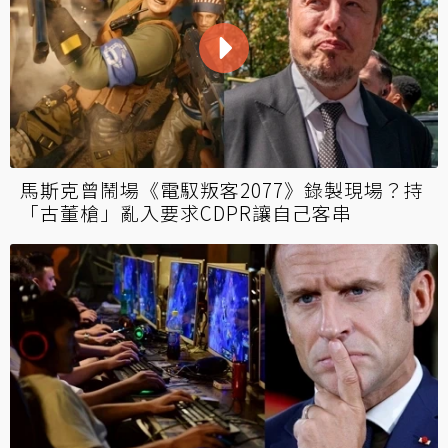
馬斯克曾鬧場《電馭叛客2077》錄製現場？持
「古董槍」亂入要求CDPR讓自己客串