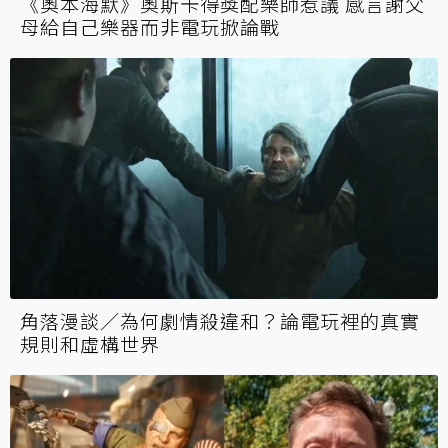
《奧本海默》奧斯卡得獎配樂師惹議 感言謝父
母給自己樂器而非電玩掀論戰
角落漫談／為何劇情殺違和？論電玩裡的真實
規則和虛構世界