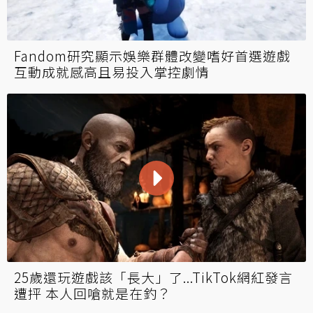
Fandom研究顯示娛樂群體改變嗜好首選遊戲
互動成就感高且易投入掌控劇情
25歲還玩遊戲該「長大」了...TikTok網紅發言
遭抨 本人回嗆就是在釣？