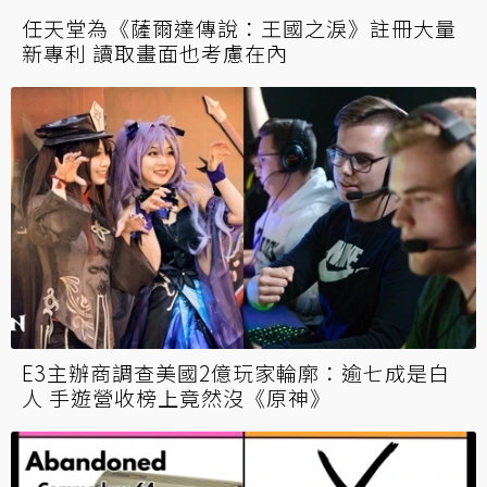
大火不敵hololive之龍！粉絲家逢祝融桐生會
章沒事 註定踏上498年冒險
科隆電玩展2023 Gamescom開幕夜直播時間