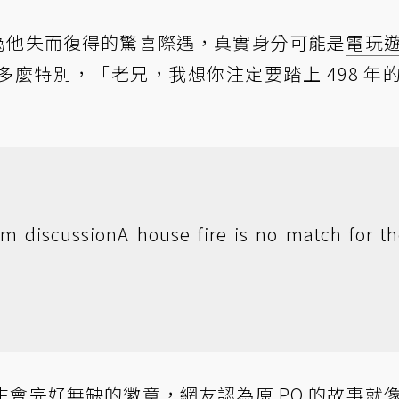
認為他失而復得的驚喜際遇，真實身分可能是
電玩
麼特別，「老兄，我想你注定要踏上 498 年
om discussion
A house fire is no match for t
會完好無缺的徽章，網友認為原 PO 的故事就