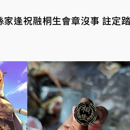
！粉絲家逢祝融桐生會章沒事 註定