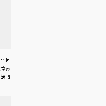
，他回
徽章散
周邊傳