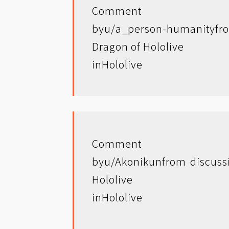
Comment
by
u/a_person-humanity
fr
Dragon of Hololive
in
Hololive
Comment
by
u/Akonikun
from discuss
Hololive
in
Hololive