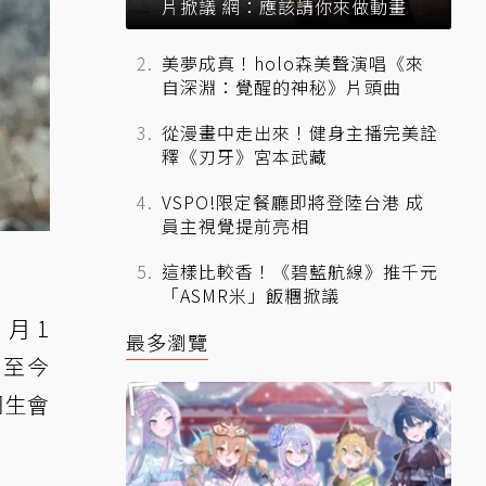
片掀議 網：應該請你來做動畫
美夢成真！holo森美聲演唱《來
自深淵：覺醒的神秘》片頭曲
從漫畫中走出來！健身主播完美詮
釋《刃牙》宮本武藏
VSPO!限定餐廳即將登陸台港 成
員主視覺提前亮相
這樣比較香！《碧藍航線》推千元
「ASMR米」飯糰掀議
 月 1
最多瀏覽
，至今
桐生會