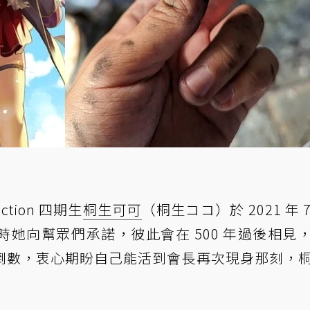
uction 四期生
桐生可可
（桐生ココ）於 2021 年 7
她向幫眾們承諾，彼此會在 500 年過後相見
倒數，衷心期盼自己能活到會長再次現身那刻，