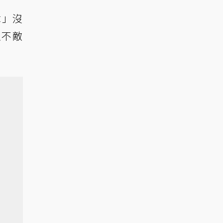
章」沒
災不敵