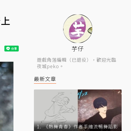
踏上
芋仔
遊戲角落編輯（已退役），歡迎光臨
夜城peko。
最新文章
《熱舞青春》作者手繪流暢舞蹈影