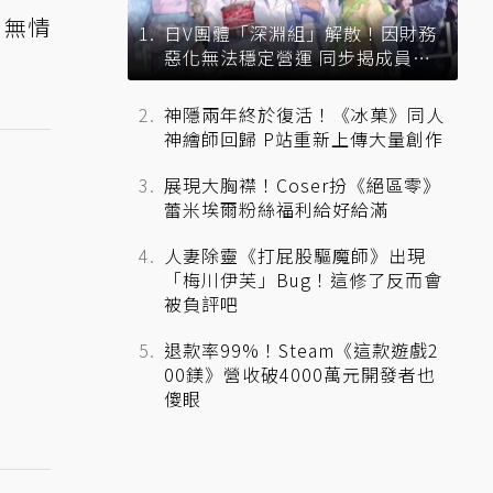
，無情
日V團體「深淵組」解散！因財務
惡化無法穩定營運 同步揭成員未
來去向
神隱兩年終於復活！《冰菓》同人
神繪師回歸 P站重新上傳大量創作
展現大胸襟！Coser扮《絕區零》
蕾米埃爾粉絲福利給好給滿
人妻除靈《打屁股驅魔師》出現
「梅川伊芙」Bug！這修了反而會
被負評吧
退款率99%！Steam《這款遊戲2
00鎂》營收破4000萬元開發者也
傻眼