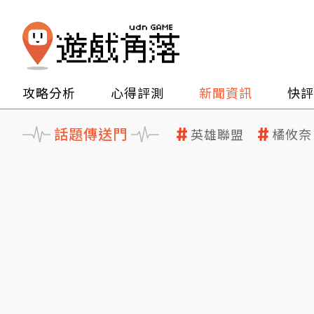
攻略分析
心得評測
新聞資訊
快評
話題傳送門
英雄聯盟
橘攸奈