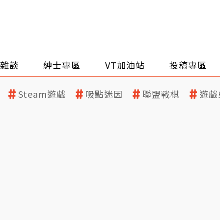
雜談
紳士專區
VT加油站
投稿專區
Steam遊戲
吸點迷因
聯盟戰棋
遊戲