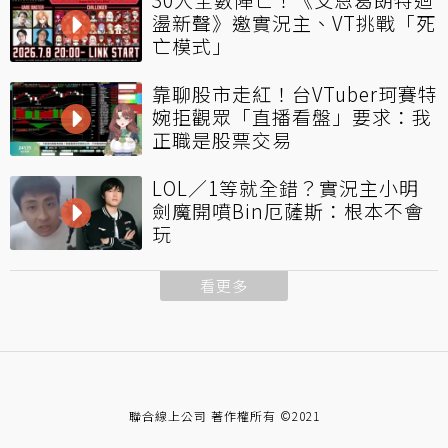
盪新聲》邀實況主、VT挑戰「死
亡模式」
靠聊股市走紅！台VTuber珂賽特
婉拒觀眾「直播看盤」要求：我
正職是股票交易
LOL／1等就全錯？實況主小明
劍魔開噴Bin厄薩斯：根本不會
玩
看更多
聯合線上公司 著作權所有 ©2021