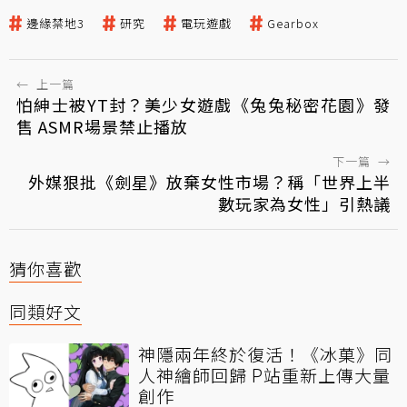
邊緣禁地3
研究
電玩遊戲
Gearbox
←
上一篇
怕紳士被YT封？美少女遊戲《兔兔秘密花園》發
售 ASMR場景禁止播放
下一篇
→
外媒狠批《劍星》放棄女性市場？稱「世界上半
數玩家為女性」引熱議
猜你喜歡
同類好文
神隱兩年終於復活！《冰菓》同
人神繪師回歸 P站重新上傳大量
創作