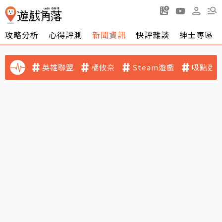
攻略分析
心得評測
新聞資訊
快評雜談
紳士專區
英雄聯盟
橘攸奈
Steam遊戲
吸點迷