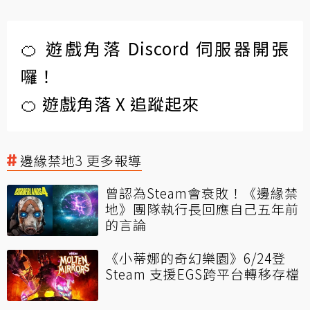
🍊 遊戲角落 Discord 伺服器開張
囉！
🍊 遊戲角落 X 追蹤起來
邊緣禁地3 更多報導
曾認為Steam會衰敗！《邊緣禁
地》團隊執行長回應自己五年前
的言論
《小蒂娜的奇幻樂園》6/24登
Steam 支援EGS跨平台轉移存檔