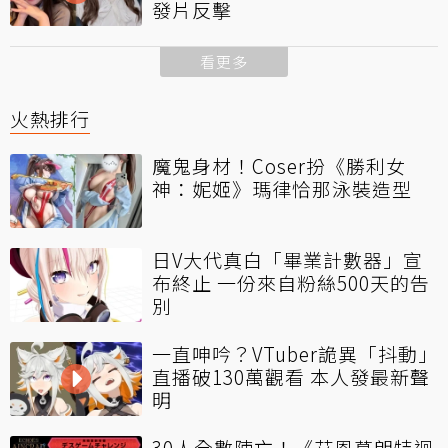
發片反擊
看更多
火熱排行
魔鬼身材！Coser扮《勝利女
神：妮姬》瑪律恰那泳裝造型
日V大代真白「畢業計數器」宣
布終止 一份來自粉絲500天的告
別
一直呻吟？VTuber詭異「抖動」
直播破130萬觀看 本人發最新聲
明
30人全數陣亡！《艾恩葛朗特迴