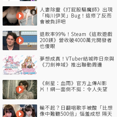
人妻除靈《打屁股驅魔師》出現
「梅川伊芙」Bug！這修了反而
會被負評吧
退款率99%！Steam《這款遊戲
200鎂》營收破4000萬元開發者
也傻眼
夢想成真！VTuber結城昨日奈與
《刀劍神域》推出聯動周邊
《劍星：血雨》官方上傳AI影
片！網一面倒不挺：令人失望
輸不起？日翻唱歌手被酸「比想
像中難聽500倍」惱羞成怒 隔天