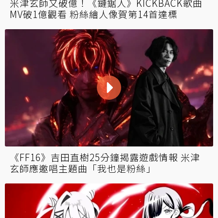
米津玄師又破億！《鏈鋸人》KICKBACK歌曲
MV破1億觀看 粉絲繪人像賀第14首達標
《FF16》吉田直樹25分鐘揭露遊戲情報 米津
玄師應邀唱主題曲「我也是粉絲」