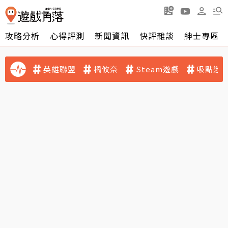
攻略分析
心得評測
新聞資訊
快評雜談
紳士專區
英雄聯盟
橘攸奈
Steam遊戲
吸點迷