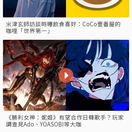
米津玄師訪談時曝飲食喜好：CoCo壹番屋的
咖哩「世界第一」
《勝利女神：妮姬》有望合作日韓歌手？玩家
調查見Ado、YOASOBI等大咖