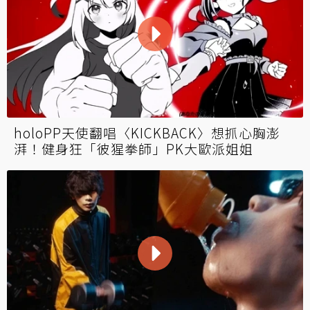
holoPP天使翻唱〈KICKBACK〉想抓心胸澎
湃！健身狂「彼猩拳師」PK大歐派姐姐