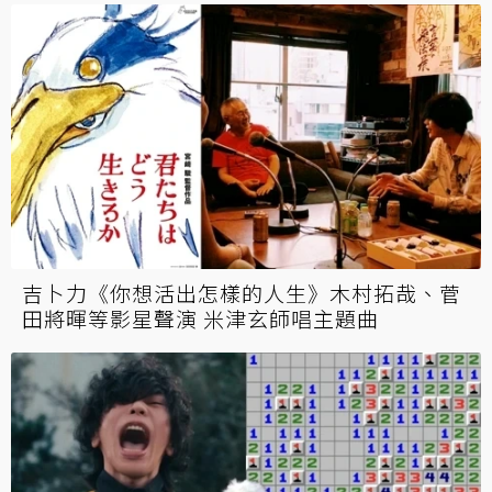
吉卜力《你想活出怎樣的人生》木村拓哉、菅
田將暉等影星聲演 米津玄師唱主題曲