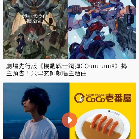
劇場先行版《機動戰士鋼彈GQuuuuuuX》揭
主預告！米津玄師獻唱主題曲