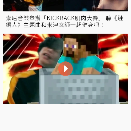
索尼音樂舉辦「KICKBACK肌肉大賽」 聽《鏈
鋸人》主題曲和米津玄師一起健身吧！
《鏈鋸人》片頭MV迷因玩不停！米津車禍橋段
各種惡搞剪輯 麥塊史蒂夫也開礦車來撞