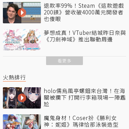
退款率99%！Steam《這款遊戲
200鎂》營收破4000萬元開發者
也傻眼
夢想成真！VTuber結城昨日奈與
《刀劍神域》推出聯動周邊
看更多
火熱排行
holo儒烏風亭螺鈿來台灣！在海
關被攔下 打開行李箱現場一陣尷
尬
魔鬼身材！Coser扮《勝利女
神：妮姬》瑪律恰那泳裝造型