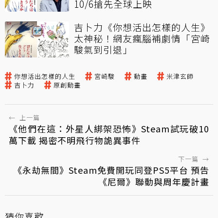
10/6搶先全球上映
吉卜力《你想活出怎樣的人生》
太神秘！網友瘋腦補劇情「宮崎
駿氣到引退」
你想活出怎樣的人生
宮崎駿
動畫
米津玄師
吉卜力
原創動畫
←
上一篇
《他們在這：外星人綁架恐怖》Steam試玩破10
萬下載 揭密不明飛行物詭異事件
下一篇
→
《永劫無間》Steam免費開玩同登PS5平台 預告
《尼爾》聯動與周年慶計畫
猜你喜歡