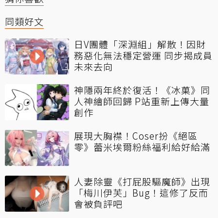
同類好文
日V團體「深淵組」解散！因財
務惡化無法穩定營運 同步揭成員
未來去向
神隱兩年終於復活！《冰菓》同
人神繪師回歸 P站重新上傳大量
創作
展現大胸襟！Coser扮《絕區
零》蕾米埃爾粉絲福利給好給滿
人妻除靈《打屁股驅魔師》出現
「梅川伊芙」Bug！這修了反而
會被負評吧