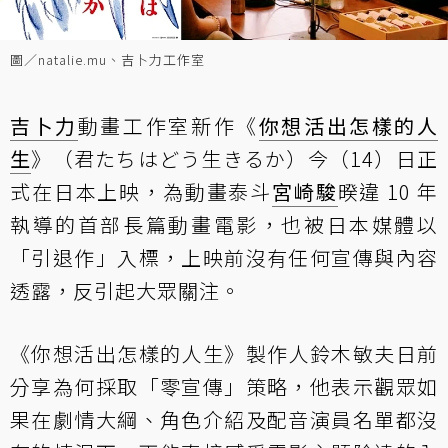
圖／natalie.mu、吉卜力工作室
吉卜力
動畫工作室新作《
你想活出怎樣的人
生
》（君たちはどう生きるか）今（14）日正
式在日本上映，為動畫泰斗
宮崎駿
暌違 10 年
執導的首部長篇動畫電影，也被日本媒體以
「引退作」入標，上映前沒有任何宣傳與內容
透露，反引起大眾關注。
《你想活出怎樣的人生》製作人鈴木敏夫日前
分享為何採取「零宣傳」策略，他表示觀眾如
果在劇情大綱、角色介紹及配音演員名單都沒