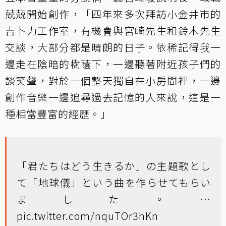
兢兢開始創作，「四年來多次拜訪小金井市的
吉卜力工作室，有機會與宮崎先生和鈴木先生
交談，大部分都是晴朗的日子。依稀記得我一
邊走在陰暗的樹蔭下，一邊聽著附近孩子們的
談笑聲，對於一個整天獨自在小房間裡，一邊
創作音樂一邊追尋過去記憶的人來說，這是一
種相當豐富的經歷。」
「君たちはどう生きるか」の主題歌とし
て「地球儀」という曲を作らせてもらい
ました。…
pic.twitter.com/nquTOr3hKn