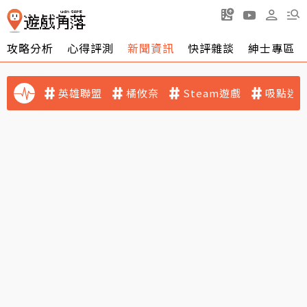
攻略分析
心得評測
新聞資訊
快評雜談
紳士專區
英雄聯盟
橘攸奈
Steam遊戲
吸點迷