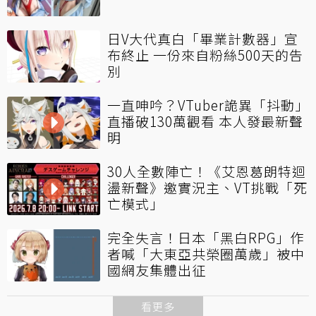
日V大代真白「畢業計數器」宣
布終止 一份來自粉絲500天的告
別
一直呻吟？VTuber詭異「抖動」
直播破130萬觀看 本人發最新聲
明
30人全數陣亡！《艾恩葛朗特迴
盪新聲》邀實況主、VT挑戰「死
亡模式」
完全失言！日本「黑白RPG」作
者喊「大東亞共榮圈萬歲」被中
國網友集體出征
看更多