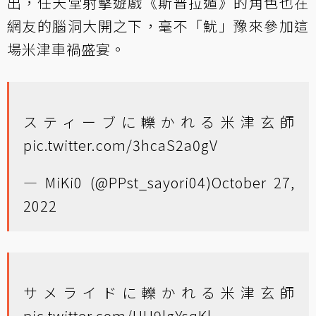
出，任天堂射擊遊戲《斯普拉遁》的角色也在
網友的腦洞大開之下，毫不「魷」豫來參加這
場米津車禍盛宴。
スティーブに轢かれる米津玄師
pic.twitter.com/3hcaS2a0gV
— MiKi0 (@PPst_sayori04)
October 27,
2022
サメライドに轢かれる米津玄師
pic.twitter.com/UH9lgYsqKl