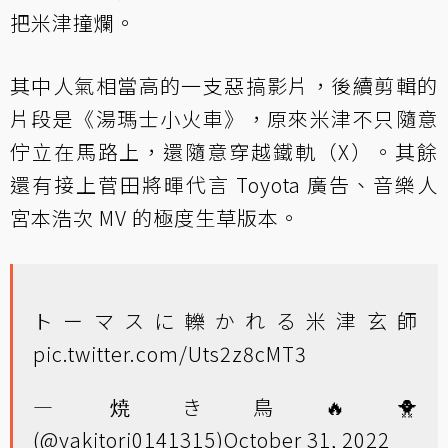
把米津撞爛。
其中人氣相當高的一支惡搞影片，後續剪輯的
片段是《湯瑪士小火車》，原來米津不只隨意
佇立在馬路上，還隨意穿越鐵軌（X）。其餘
還有接上菅田將暉代言 Toyota 廣告、音樂人
宮本浩次 MV 的極度生草版本。
トーマスに轢かれる米津玄師
pic.twitter.com/Uts2z8cMT3
— 焼き鳥🔥🐥
(@yakitori0141315)
October 31, 2022