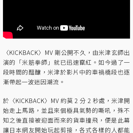
〈KICKBACK〉MV 剛公開不久，由米津玄師出
演的「米筋拳師」就已迅速竄紅。如今過了一
段時間的醞釀，米津於影片中的車禍橋段也逐
漸帶起一波迷因潮流。
於〈KICKBACK〉MV 約莫 2 分 2 秒處，米津開
始走上馬路，並且來個極具氣勢的嘶吼，殊不
知之後直接被迎面而來的貨車撞飛，便是此幕
讓日本網友開始玩起剪接，各式各樣的人都能