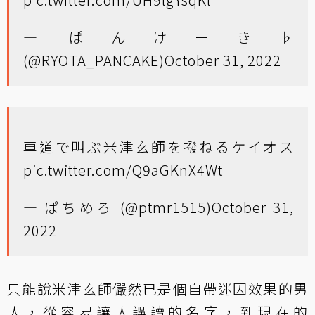
— ぱんけーき♭
(@RYOTA_PANCAKE)
October 31, 2022
車道で叫ぶ米津玄師を撥ねるケイオス
pic.twitter.com/Q9aGKnX4Wt
— ぱちめろ (@ptmr1515)
October 31,
2022
只能說米津玄師儼然已是個自帶迷因效果的男
人，從容易讓人誤讀的名字，到現在的