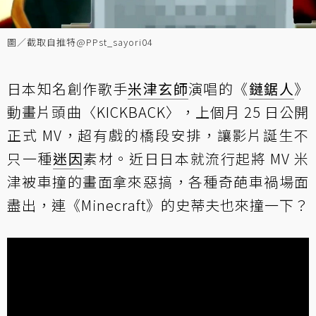
圖／截取自推特@PPst_sayori04
日本知名創作歌手
米津玄師
演唱的《
鏈鋸人
》
動畫片頭曲〈KICKBACK〉，上個月 25 日公開
正式 MV，超有戲的橋段安排，讓影片誕生不
只一種
迷因
素材。近日日本就流行起將 MV 米
津被車撞的畫面拿來惡搞，各種奇葩車禍場面
盡出，連《Minecraft》的史蒂夫也來撞一下？