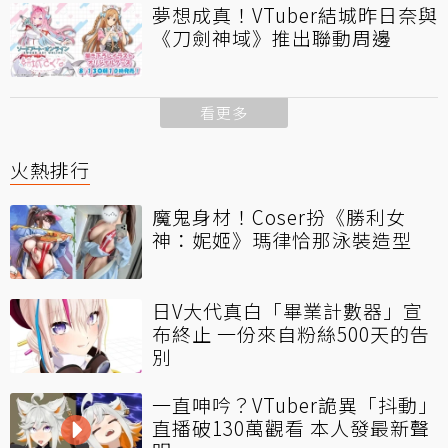
夢想成真！VTuber結城昨日奈與
《刀劍神域》推出聯動周邊
看更多
火熱排行
魔鬼身材！Coser扮《勝利女
神：妮姬》瑪律恰那泳裝造型
日V大代真白「畢業計數器」宣
布終止 一份來自粉絲500天的告
別
一直呻吟？VTuber詭異「抖動」
直播破130萬觀看 本人發最新聲