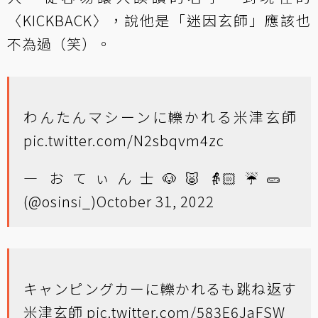
〈KICKBACK〉，說他是「迷因玄師」應該也
不為過（笑）。
わんたんマシーンに轢かれる米津玄師
pic.twitter.com/N2sbqvm4zc
— おてぃん士🐶🐷👵🏻☔️🥒
(@osinsi_)
October 31, 2022
キャンピングカーに轢かれるも跳ね返す
米津玄師
pic.twitter.com/583E6JaFSW