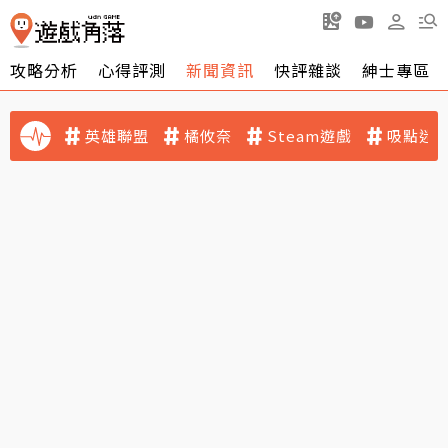
攻略分析
心得評測
新聞資訊
快評雜談
紳士專區
英雄聯盟
橘攸奈
Steam遊戲
吸點迷