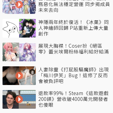
務惡化無法穩定營運 同步揭成員
未來去向
神隱兩年終於復活！《冰菓》同
人神繪師回歸 P站重新上傳大量
創作
展現大胸襟！Coser扮《絕區
零》蕾米埃爾粉絲福利給好給滿
人妻除靈《打屁股驅魔師》出現
「梅川伊芙」Bug！這修了反而
會被負評吧
退款率99%！Steam《這款遊戲
200鎂》營收破4000萬元開發者
也傻眼