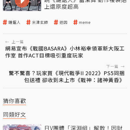
上還原度超高
鏈鋸人
米津玄師
迷因
meme
←
上一篇
網易宣布《戰國BASARA》小林裕幸領軍新大阪工
作室 首作ACT目標吸引重度玩家
下一篇
→
驚不驚喜？玩家買《現代戰爭II 2022》PS5同捆
包送禮 卻收到未上市《戰神：諸神黃昏》
猜你喜歡
同類好文
日V團體「深淵組」解散！因財