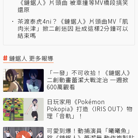
《鏈鋸人》片頭曲 被車撞等MV橋段搞笑
還原
茶渡泰虎4ni？《鏈鋸人》片頭曲MV「肌
肉米津」掀二創迷因 壯成這樣2分鐘可以
結束嗎
鏈鋸人 更多報導
「一發」不可收拾！《鏈鋸人》
二創動畫蕾潔大戰淀治 一週掀
600萬觀看
日玩家用《Pokémon
Pokopia》打造〈IRIS OUT〉物
理「音軌」！
可愛到爆！動捕演員「曦曦魚」
跳《鏈鋸人》蕾潔舞 動作複製貼