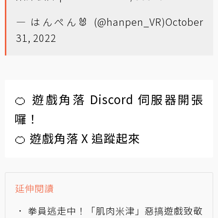
— はんぺん🐰 (@hanpen_VR)
October
31, 2022
🍊 遊戲角落 Discord 伺服器開張
囉！
🍊 遊戲角落 X 追蹤起來
延伸閱讀
拳員逃走中！「肌肉米津」惡搞遊戲致敬