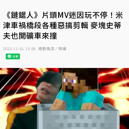
《鏈鋸人》片頭MV迷因玩不停！米
津車禍橋段各種惡搞剪輯 麥塊史蒂
夫也開礦車來撞
2022-11-01 13:08
遊戲角落／啄雞