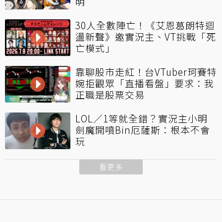
明
30人全數陣亡！《艾恩葛朗特迴
盪新聲》邀實況主、VT挑戰「死
亡模式」
靠聊股市走紅！台VTuber珂賽特
婉拒觀眾「直播看盤」要求：我
正職是股票交易
LOL／1等就全錯？實況主小明
劍魔開噴Bin厄薩斯：根本不會
玩
看更多