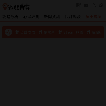
攻略分析
心得評測
新聞資訊
快評雜談
紳士專區
英雄聯盟
橘攸奈
Steam遊戲
吸點迷