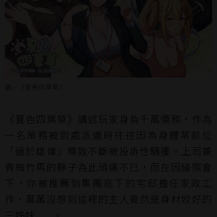
圖／《夏色四葉草》
《夏色四葉草》講述玩家身負千萬債務，作為
一名業務被到處派遣時往往因為身體某部位
「過於雄偉」導致不斷被投訴性騷擾。上司兼
青梅竹馬的靜子為此頭痛不已，而在因緣際會
下，你被推薦到集團底下的宅邸擔任家政工
作，萬萬沒想到這裡的主人竟然是身材姣好的
三姊妹......。