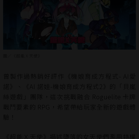
圖／《超能Ｘ天使》
曾製作過熱銷好評作《機娘育成方程式- AI愛
諾》、《AI 諾娃-機娘育成方程式2》的「貝嵐
絲遊戲」團隊，這次挑戰融合 Roguelite 卡牌
戰鬥要素的 RPG，希望帶給玩家全新的遊戲體
驗！
《超能Ｘ天使》描述墮落的女天使們濫用特權