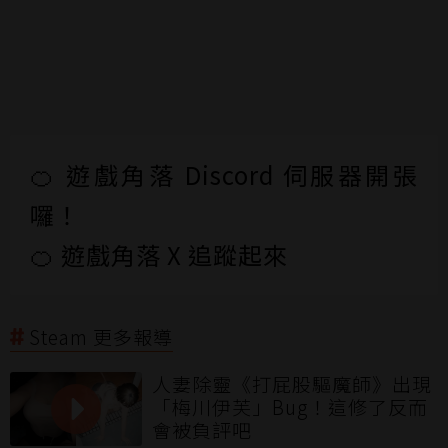
🍊 遊戲角落 Discord 伺服器開張
囉！
🍊 遊戲角落 X 追蹤起來
Steam 更多報導
人妻除靈《打屁股驅魔師》出現
「梅川伊芙」Bug！這修了反而
會被負評吧