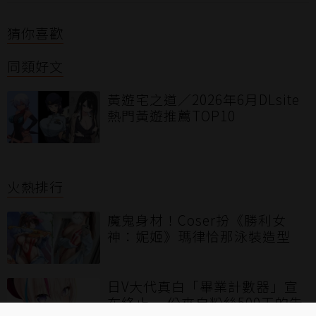
猜你喜歡
同類好文
黃遊宅之道／2026年6月DLsite
熱門黃遊推薦TOP10
火熱排行
魔鬼身材！Coser扮《勝利女
神：妮姬》瑪律恰那泳裝造型
日V大代真白「畢業計數器」宣
布終止 一份來自粉絲500天的告