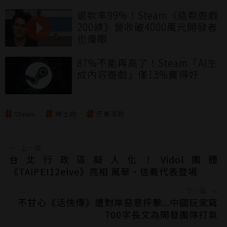
退款率99%！Steam《這款遊戲
200鎂》營收破4000萬元開發者
也傻眼
87%不能再高了！Steam「AI生
成內容遊戲」僅13%賣得好
Steam
紳士向
芒果派對
←
上一篇
台北行政區擬人化！Vidol團體
《TAIPEI12elve》亮相 萬華、信義代表登場
下一篇
→
不甘心《活俠傳》遭對岸惡意抨擊...中國玩家寫
700字長文為開發團隊打氣