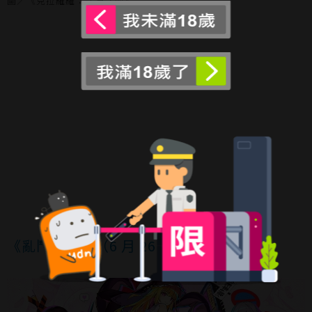
圖／《克拉羅羅：深淵之魂》
《亂鬥少女》（6 月 26 日發售）