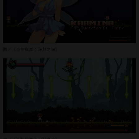
圖／《克拉羅羅：深淵之魂》