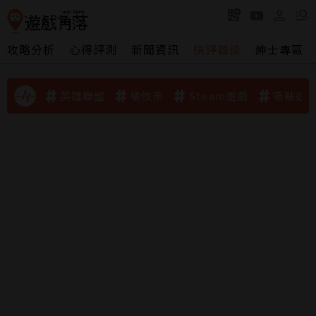
攻略分析
心得評測
新聞資訊
快評雜談
紳士專區
英雄聯盟
橘攸奈
Steam遊戲
吸點迷