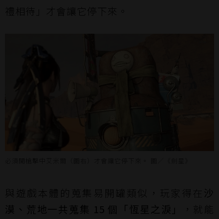
禮相待」才會讓它停下來。
必須開槍擊中艾米爾（圖右）才會讓它停下來。 圖／《劍星》
與遊戲本體的蒐集易開罐類似，玩家得在
沙
漠、荒地一共蒐集 15 個「恆星之淚」
，就能