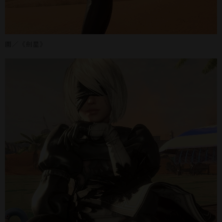
圖／《劍星》