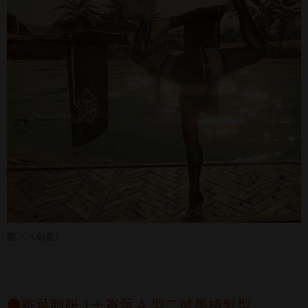
圖／《劍星》
●寄葉制服 1＋寄葉 A 型二號風格髮型