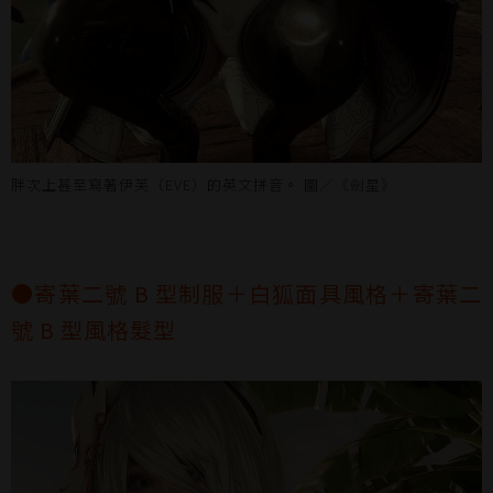
胖次上甚至寫著伊芙（EVE）的英文拼音。 圖／《劍星》
●寄葉二號 B 型制服＋白狐面具風格＋寄葉二
號 B 型風格髮型