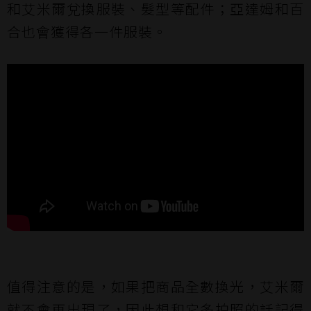
和艾米爾兌換服裝、髮型等配件；亞達姆和百
合也會獲得各一件服裝。
值得注意的是，如果把商品全數換光，艾米爾
就不會再出現了，因此想和它多拍照的話記得