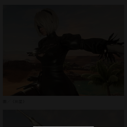
圖／《劍星》