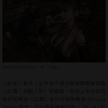
拍照模式還有自拍功能。 圖／《劍星》
《劍星》製作人金亨泰不諱言開發期間曾借鑑
《尼爾：自動人形》等遊戲，再加上本作有四
成的音樂由《尼爾》系列作音樂團隊 Monaca
Studio 製作；因此筆者讓伊芙換上 2B、A2 的