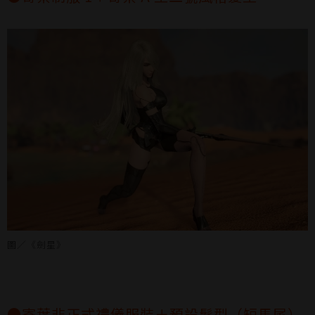
圖／《劍星》
●寄葉非正式禮儀服裝＋預設髮型（短馬尾）