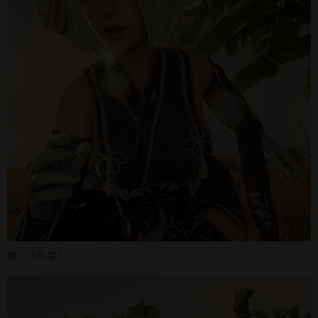
圖／《劍星》