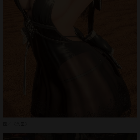
圖／《劍星》