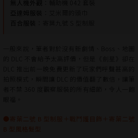
無人機外觀
：輔助機 042 套裝
亞達姆服裝
：艾米爾的頭巾
百合服裝
：寄葉九號 S 型制服
一般來說，筆者對於沒有新劇情、Boss、地圖
的 DLC 不會給予太高評價，但是《劍星》卻在
DLC 推出前一晚免費更新了玩家們呼聲甚高的
拍照模式，瞬間讓 DLC 的價值翻了數倍，讓筆
者不禁 360 度觀察服裝的所有細節，令人一飽
眼福。
●寄葉二號 B 型制服＋戰鬥護目飾＋寄葉二號
B 型風格髮型