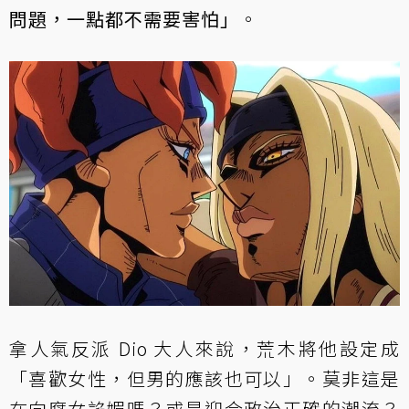
問題，一點都不需要害怕」
。
拿人氣反派 Dio 大人來說，荒木將他設定成
「喜歡女性，但男的應該也可以」。莫非這是
在向腐女諂媚嗎？或是迎合政治正確的潮流？