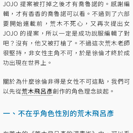
JOJO 提案被打掉之後才有喬魯諾的。感謝編
輯，才有香香的喬魯諾可以看。不過到了六部
要開始連載前，荒木不死心，又再次提出女
JOJO 的提案，所以一定是成功說服編輯了對
吧？沒有，他又被打槍了。不過這次荒木老師
很堅持，非女性主角不可，於是徐倫才終於成
功出現在世界上。
關於為什麼徐倫非得是女性不可這點，我們可
以先從
荒木飛呂彥
創作的角色理念談起。
一、不在乎角色性別的荒木飛呂彥