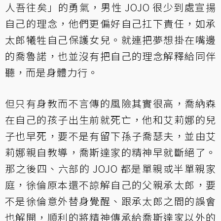
人吾往矣」的勇氣，男性 JOJO 很少到處宣揚
自己的理念，他們更偏好自己扛下責任，如承
太郎犧牲自己保護女兒。就連把夢想掛在嘴邊
的喬魯諾，也並沒有把自己的理念解釋給同伴
聽，而是身體力行。
但只有身教而不言傳的風險其實很高，喬納森
在自己的孩子出生前就死亡，他和艾莉娜的兒
子也早死，要不是有留下孫子喬瑟夫，並由艾
莉娜親自教導，喬斯達家的精神早就斷絕了。
那之後四、六部的 JOJO 都是單親或半單親家
庭，徐倫原本還不諒解自己的父親承太郎，要
不是徐倫意外替身覺醒、跟承太郎之間的誤會
也解開，順利的將精神傳承給喬斯達家以外的