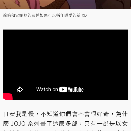
徐倫和安娜蘇的關係如果可以稱作戀愛的話 XD
日安我是慢，不知道你們會不會很好奇，為什
麼 JOJO 系列畫了這麼多部，只有一部是以女