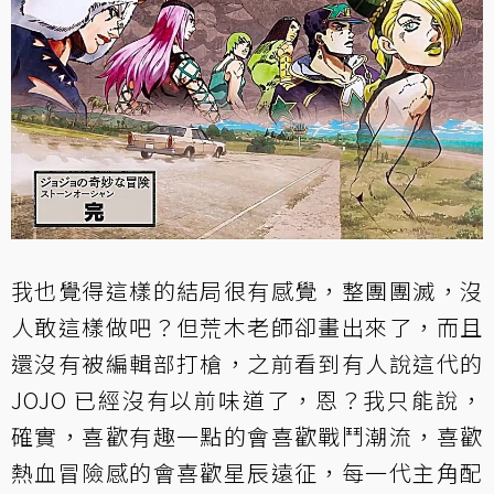
我也覺得這樣的結局很有感覺，整團團滅，沒
人敢這樣做吧？但荒木老師卻畫出來了，而且
還沒有被編輯部打槍，之前看到有人說這代的
JOJO 已經沒有以前味道了，恩？我只能說，
確實，喜歡有趣一點的會喜歡戰鬥潮流，喜歡
熱血冒險感的會喜歡星辰遠征，每一代主角配