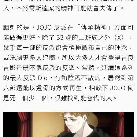
人，不然喬斯達家的精神可能就會失傳了。
諷刺的是，JOJO 反派在「傳承精神」方面可
能做得更好。除了 33 歲的上班族之外（X），
幾乎每一部的反派都會積極散布自己的理念，
或洗腦更多人追隨，所以大多人才會覺得吉良
吉影是最不像反派的反派。當然，延續這系列
的最大反派 Dio，有夠陰魂不散的，居然到第
六部還能以遺骨的方式再生，相較下 JOJO 倒
是死一個少一個，很難找到能替代的人。