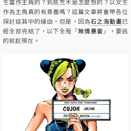
生當作主角的？到底荒木是怎麼想的？以女生
作為主角真的有意義嗎？這篇文章將會帶各位
探討這其中的緣由，但是，因為
石之海
動畫
已
經全部完結了，以下全程「
無情暴雷
」，要逃
的就趁現在。