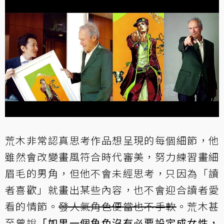
荒木非常認真思考作品想呈現的每個細節，他
雖然會改變畫風符合時代審美，努力練習畫細
眉毛的男角，但他不會未經思考，只因為「讀
者喜歡」就畫出某些內容，也不會迎合讀者愛
看的情節。
發人氣角色便當也不手軟
。荒木甚
至曾說
「如果一個角色沒有必要設定成女性，