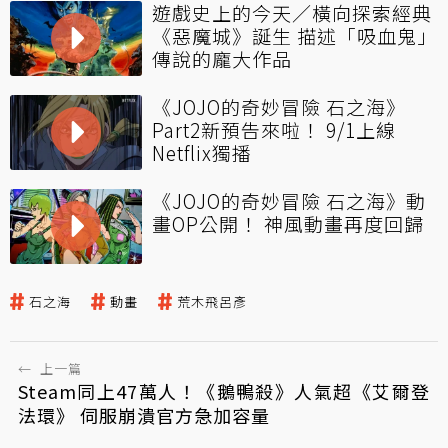
遊戲史上的今天／橫向探索經典
《惡魔城》誕生 描述「吸血鬼」
傳說的龐大作品
《JOJO的奇妙冒險 石之海》
Part2新預告來啦！ 9/1上線
Netflix獨播
《JOJO的奇妙冒險 石之海》動
畫OP公開！ 神風動畫再度回歸
石之海
動畫
荒木飛呂彥
←
上一篇
Steam同上47萬人！《鵝鴨殺》人氣超《艾爾登
法環》 伺服崩潰官方急加容量