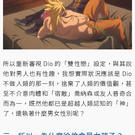
所以重新審視 Dio 的「雙性戀」設定，與其說
他對男人也有性趣，我想實際狀況應該是 Dio
不做人類的那一刻，捨棄了人類的價值觀，甚
至不介意肉體和「宿敵」喬納森或友人普奇合
而為一，既然他都已是超越人類認知的「神」
了，還執著什麼男女性別呢？