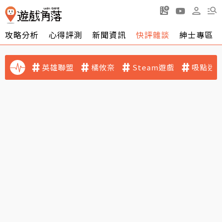
攻略分析
心得評測
新聞資訊
快評雜談
紳士專區
英雄聯盟
橘攸奈
Steam遊戲
吸點迷