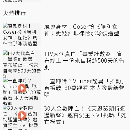
火熱排行
魔鬼身材！Coser扮《勝利女
神：妮姬》瑪律恰那泳裝造型
日V大代真白「畢業計數器」宣
布終止 一份來自粉絲500天的告
別
一直呻吟？VTuber詭異「抖動」
直播破130萬觀看 本人發最新聲
明
30人全數陣亡！《艾恩葛朗特迴
盪新聲》邀實況主、VT挑戰「死
亡模式」