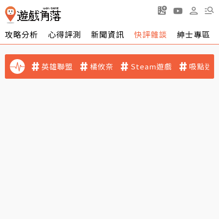
攻略分析
心得評測
新聞資訊
快評雜談
紳士專區
英雄聯盟
橘攸奈
Steam遊戲
吸點迷