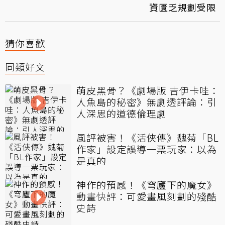
資匱乏規劃受限
猜你喜歡
同類好文
萌皮黑骨？《劇場版 吉伊卡哇：
人魚島的秘密》無劇透評論：引
人深思的道德倫理劇
風評被害！《活俠傳》魏菊「BL
作家」設定誤導一票玩家：以為
是真的
神作的預感！《穹廬下的魔女》
動畫快評：可愛畫風刻劃的殘酷
史詩