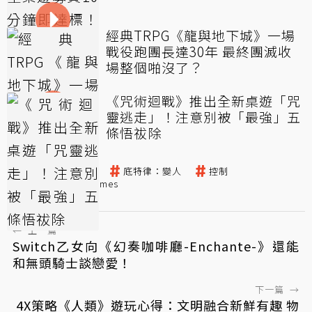
經典TRPG《龍與地下城》一場
戰役跑團長達30年 最終團滅收
場整個啪沒了？
《咒術迴戰》推出全新桌遊「咒
靈逃走」！注意別被「最強」五
條悟祓除
桌遊
黑相集
底特律：變人
控制
Supermassive Games
←
上一篇
Switch乙女向《幻奏咖啡廳-Enchante-》還能
和無頭騎士談戀愛！
下一篇
→
4X策略《人類》遊玩心得：文明融合新鮮有趣 物