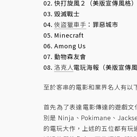
02. 快打旋風２（美版宣傳風格
03. 毀滅戰士
04.
俠盜獵車手
：罪惡城市
05. Minecraft
06. Among Us
07. 動物森友會
08.
洛克人
電玩海報（美版宣傳
至於客串的電影和業界名人有以
首先為了表達電影傳達的遊戲文化是
別是 Ninja、Pokimane、Jack
的電玩大作，上述的五位都有玩