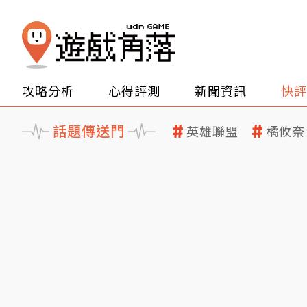
攻略分析
心得評測
新聞資訊
快評
話題傳送門
英雄聯盟
橘攸奈