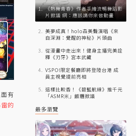
《熱舞青春》作者手繪流暢舞蹈影
片掀議 網：應該請你來做動畫
美夢成真！holo森美聲演唱《來
自深淵：覺醒的神秘》片頭曲
從漫畫中走出來！健身主播完美詮
釋《刃牙》宮本武藏
VSPO!限定餐廳即將登陸台港 成
員主視覺提前亮相
這樣比較香！《碧藍航線》推千元
裡面有
「ASMR米」飯糰掀議
暴雷的
最多瀏覽