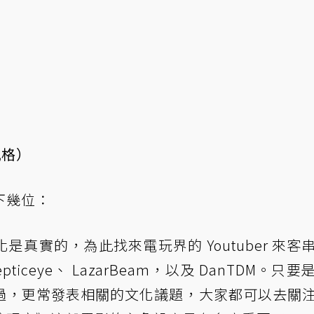
）
風格）
下幾位：
真實的，為此找來電玩界的 Youtuber 來客
septiceye、 LazarBeam，以及 DanTDM。只
過，更常發表相關的文化議題，大家都可以去關