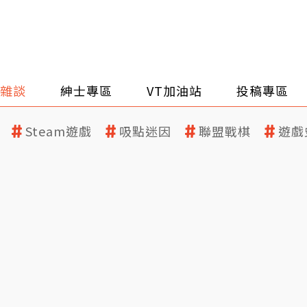
雜談
紳士專區
VT加油站
投稿專區
Steam遊戲
吸點迷因
聯盟戰棋
遊戲