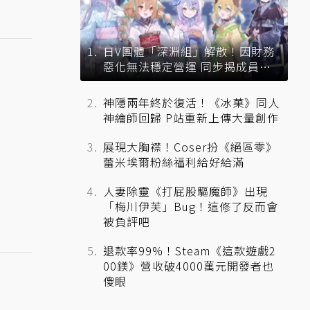
日V團體「深淵組」解散！因財務
惡化無法穩定營運 同步揭成員未
來去向
神隱兩年終於復活！《冰菓》同人
神繪師回歸 P站重新上傳大量創作
展現大胸襟！Coser扮《絕區零》
蕾米埃爾粉絲福利給好給滿
人妻除靈《打屁股驅魔師》出現
「梅川伊芙」Bug！這修了反而會
被負評吧
退款率99%！Steam《這款遊戲2
00鎂》營收破4000萬元開發者也
傻眼