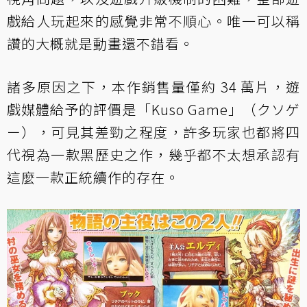
戲給人玩起來的感覺非常不順心。唯一可以稱
讚的大概就是動畫還不錯看。
諸多原因之下，本作銷售量僅約 34 萬片，遊
戲媒體給予的評價是「Kuso Game」（クソゲ
ー），可見其差勁之程度，許多玩家也都將四
代視為一款黑歷史之作，幾乎都不太想承認有
這麼一款正統續作的存在。