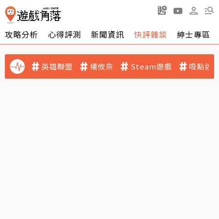
攻略分析
心得評測
新聞資訊
快評雜談
紳士專區
英雄聯盟
橘攸奈
Steam遊戲
吸點迷