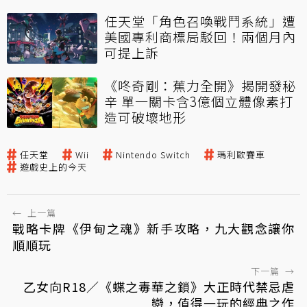
任天堂「角色召喚戰鬥系統」遭
美國專利商標局駁回！兩個月內
可提上訴
《咚奇剛：蕉力全開》揭開發秘
辛 單一關卡含3億個立體像素打
造可破壞地形
任天堂
Wii
Nintendo Switch
瑪利歐賽車
遊戲史上的今天
←
上一篇
戰略卡牌《伊甸之魂》新手攻略，九大觀念讓你
順順玩
下一篇
→
乙女向R18／《蝶之毒華之鎖》大正時代禁忌虐
戀，值得一玩的經典之作