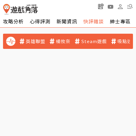
攻略分析
心得評測
新聞資訊
快評雜談
紳士專區
英雄聯盟
橘攸奈
Steam遊戲
吸點迷