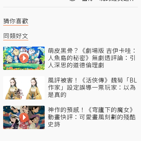
猜你喜歡
同類好文
萌皮黑骨？《劇場版 吉伊卡哇：
人魚島的秘密》無劇透評論：引
人深思的道德倫理劇
風評被害！《活俠傳》魏菊「BL
作家」設定誤導一票玩家：以為
是真的
神作的預感！《穹廬下的魔女》
動畫快評：可愛畫風刻劃的殘酷
史詩