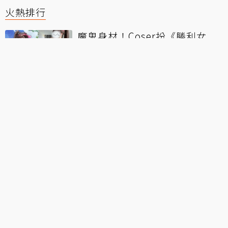
火熱排行
魔鬼身材！Coser扮《勝利女
神：妮姬》瑪律恰那泳裝造型
日V大代真白「畢業計數器」宣
布終止 一份來自粉絲500天的告
別
一直呻吟？VTuber詭異「抖動」
直播破130萬觀看 本人發最新聲
明
30人全數陣亡！《艾恩葛朗特迴
盪新聲》邀實況主、VT挑戰「死
亡模式」
靠聊股市走紅！台VTuber珂賽特