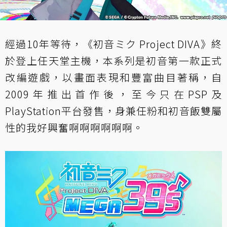
經過10年等待，《初音ミク Project DIVA》終
於登上任天堂主機，本系列是初音第一款正式
改編遊戲，以畫面表現和豐富曲目著稱，自
2009年推出首作後，至今只在PSP及
PlayStation平台發售，身兼任粉和初音飯雙屬
性的我好興奮啊啊啊啊啊啊。