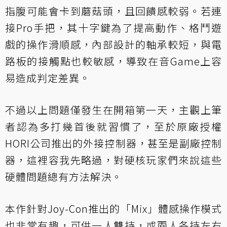
指腹可能會卡到蘑菇頭，且回饋感較弱。若連
接Pro手把，其十字鍵為了提高動作、格鬥遊
戲的操作滑順感，內部設計的軸承較短，與電
路板的接觸點也較敏感，導致在音Game上容
易造成判定差異。
不過以上問題僅發生在開箱第一天，主觀上筆
者認為多打幾首後就習慣了，至於原廠授權
HORI公司推出的外接控制器，甚至是副廠控制
器，這裡容我先略過，對硬核玩家們來說這些
硬體問題總有方法解決。
本作針對Joy-Con推出的「Mix」體感操作模式
也非常有趣，可供一人雙持，或兩人各持左右