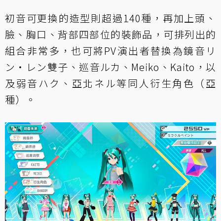
初音可更換的造型則超過140種，再加上頭、
臉、胸口、背部四部位的裝飾品，可排列出的
組合非常多，也可將PV演出者替換為鏡音リ
ン・レン雙子、巡音ルカ、Meiko、Kaito，以
及弱音ハク、亞北ネル等同人衍生角色（亞
種）。