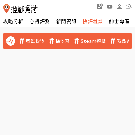
攻略分析
心得評測
新聞資訊
快評雜談
紳士專區
英雄聯盟
橘攸奈
Steam遊戲
吸點迷