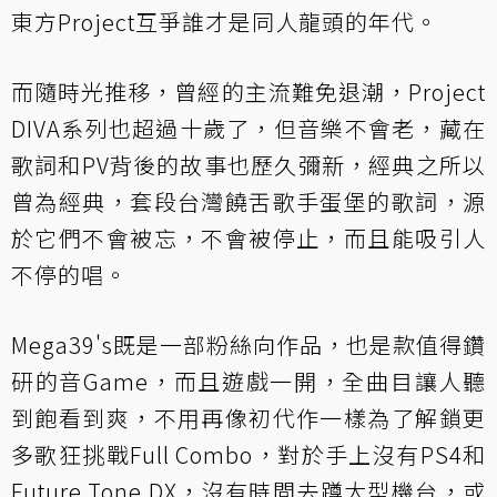
東方Project互爭誰才是同人龍頭的年代。
而隨時光推移，曾經的主流難免退潮，Project
DIVA系列也超過十歲了，但音樂不會老，藏在
歌詞和PV背後的故事也歷久彌新，經典之所以
曾為經典，套段台灣饒舌歌手蛋堡的歌詞，源
於它們不會被忘，不會被停止，而且能吸引人
不停的唱。
Mega39's既是一部粉絲向作品，也是款值得鑽
研的音Game，而且遊戲一開，全曲目讓人聽
到飽看到爽，不用再像初代作一樣為了解鎖更
多歌狂挑戰Full Combo，對於手上沒有PS4和
Future Tone DX，沒有時間去蹲大型機台，或