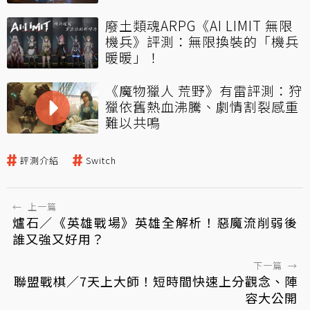
廢土類魂ARPG《AI LIMIT 無限
機兵》評測：無限換裝的「機兵
暖暖」！
《魔物獵人 荒野》有雷評測：狩
獵依舊熱血沸騰、劇情割裂感重
難以共鳴
評測介紹
Switch
←
上一篇
爐石／《英雄戰場》英雄全解析！惡魔流削弱後
誰又強又好用？
下一篇
→
聯盟戰棋／7天上大師！短時間快速上分觀念、陣
容大公開