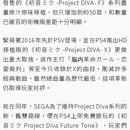
發售的《初音ミク -Project DIVA- F》系列盡
量原汁原味移植，但只增加到約50首，和數量
已破百的街機版差距十分明顯。
緊接著2016年先於PSV登場，並在PS4推出HD
移植版的《初音ミク -Project DIVA- X》更做
出重大取捨，該作主打「脳内革命ガール、恋
愛裁判」等至今只收錄於X的曲目，刪減許多
經典歌曲，雖然總曲量為歷代最低，這項革新
仍取得玩家好評。
就在同年，SEGA為了維持Project Diva系列的
新、舊雙路線，便在PS4上架免費遊玩的《初
音ミク Project Diva Future Tone》，玩家們