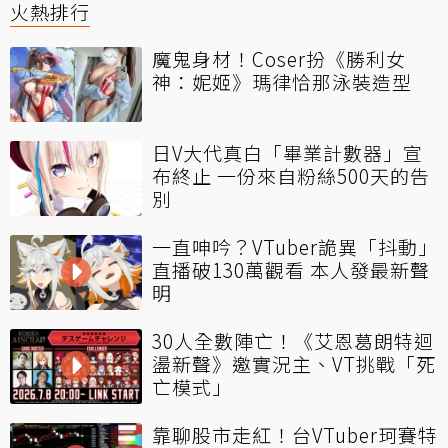
火熱排行
魔鬼身材！Coser扮《勝利女
神：妮姬》瑪律恰那泳裝造型
日V大代真白「畢業計數器」宣
布終止 一份來自粉絲500天的告
別
一直呻吟？VTuber詭異「抖動」
直播破130萬觀看 本人發最新聲
明
30人全數陣亡！《艾恩葛朗特迴
盪新聲》邀實況主、VT挑戰「死
亡模式」
靠聊股市走紅！台VTuber珂賽特