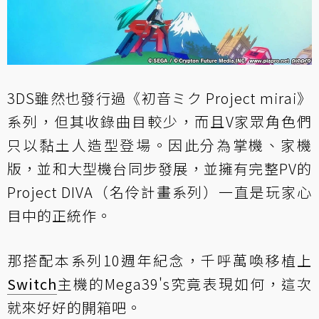
3DS雖然也發行過《初音ミク Project mirai》
系列，但其收錄曲目較少，而且V家眾角色們
只以黏土人造型登場。因此分為掌機、家機
版，並和大型機台同步發展，並擁有完整PV的
Project DIVA（名伶計畫系列）一直是玩家心
目中的正統作。
那搭配本系列10週年紀念，千呼萬喚移植上
Switch
主機的Mega39's究竟表現如何，這次
就來好好的開箱吧。