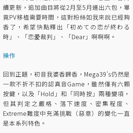
續更新，追加曲目將從2月至5月連出六包，畢
竟PV移植需要時間，這對粉絲如我來說已經夠
香了，希望快點釋出「初めての恋が終わる
時」、「恋爱裁判」、「Dear」啊啊啊。
操作
回到正題，初音我婆香歸香，Mega39's仍然是
一款不折不扣的認真音Game，雖然僅有六顆
按鍵，以及「Hold」和「同時按」兩種變項，
但其判定之嚴格、落下速度、密集程度、
Extreme難度中充滿挑戰（惡意）的變化一直
是本系列特色。