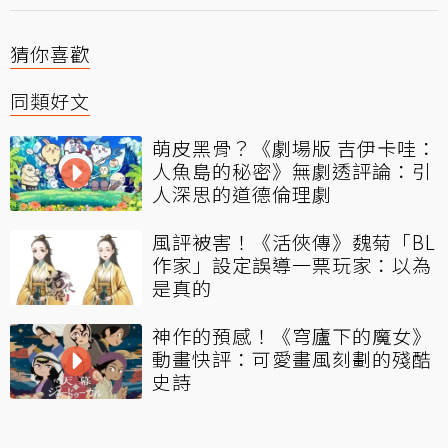
猜你喜歡
同類好文
萌皮黑骨？《劇場版 吉伊卡哇：
人魚島的秘密》無劇透評論：引
人深思的道德倫理劇
風評被害！《活俠傳》魏菊「BL
作家」設定誤導一票玩家：以為
是真的
神作的預感！《穹廬下的魔女》
動畫快評：可愛畫風刻劃的殘酷
史詩