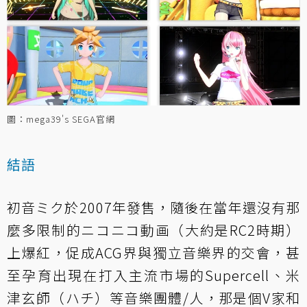
圖：mega39's SEGA官網
結語
初音ミク於2007年發售，隨後在當年還沒有那
麼多限制的ニコニコ動画（大約是RC2時期）
上爆紅，促成ACG界與獨立音樂界的交會，甚
至孕育出現在打入主流市場的Supercell、米
津玄師（ハチ）等音樂團體/人，那是個V家和