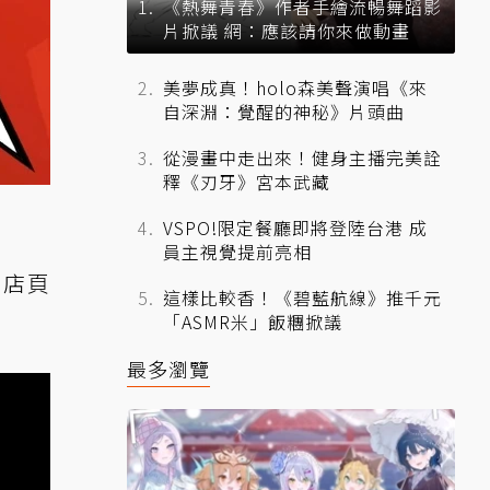
《熱舞青春》作者手繪流暢舞蹈影
片掀議 網：應該請你來做動畫
美夢成真！holo森美聲演唱《來
自深淵：覺醒的神秘》片頭曲
從漫畫中走出來！健身主播完美詮
釋《刃牙》宮本武藏
VSPO!限定餐廳即將登陸台港 成
員主視覺提前亮相
店頁
這樣比較香！《碧藍航線》推千元
「ASMR米」飯糰掀議
最多瀏覽