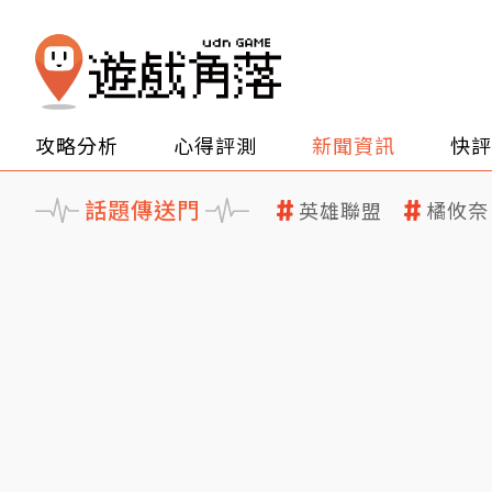
攻略分析
心得評測
新聞資訊
快評
話題傳送門
英雄聯盟
橘攸奈