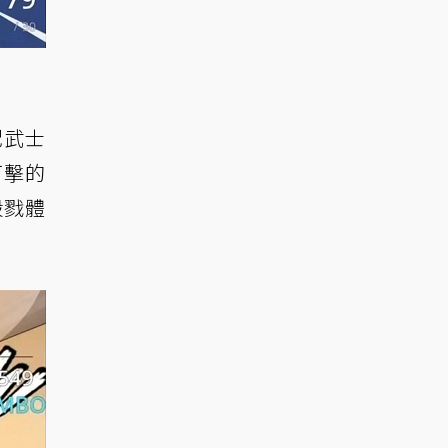
配武士
打擊的
殺戮體