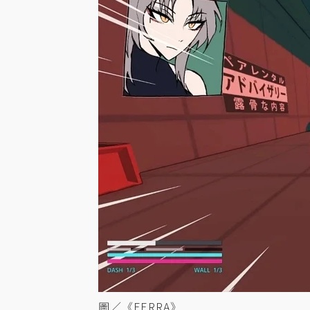
圖／《FERRA》