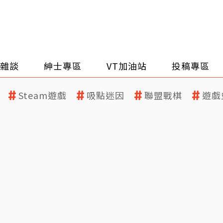
雜談
紳士專區
VT加油站
投稿專區
Steam遊戲
吸點迷因
聯盟戰棋
遊戲