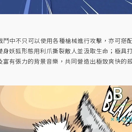
在戰鬥中不只可以使用各種槍械進行攻擊，亦可搭
變身妖狐形態用利爪撕裂敵人並汲取生命；極具
及富有張力的背景音樂，共同營造出極致爽快的