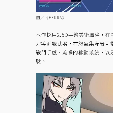
圖／《FERRA》
本作採用2.5D手繪美術風格，
刀等近戰武器，在怒氣集滿後可
戰鬥手感、流暢的移動系統，以
驗。