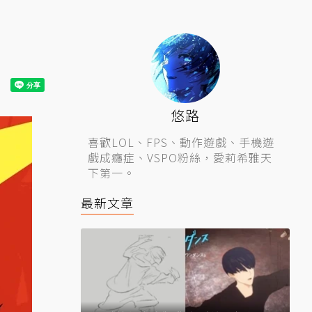
悠路
喜歡LOL、FPS、動作遊戲、手機遊
戲成癮症、VSPO粉絲，愛莉希雅天
下第一。
最新文章