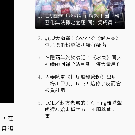
日V團體「深淵組」解散！因財務
惡化無法穩定營運 同步揭成員未
來去向
展現大胸襟！Coser扮《絕區零》
蕾米埃爾粉絲福利給好給滿
神隱兩年終於復活！《冰菓》同人
神繪師回歸 P站重新上傳大量創作
人妻除靈《打屁股驅魔師》出現
「梅川伊芙」Bug！這修了反而會
被負評吧
LOL／對方先罵的！Aiming離隊聲
明還原始末稱對方「不願與他共
事」
務，在
化身復