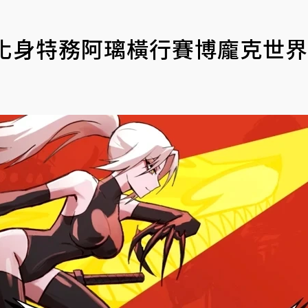
A》化身特務阿璃橫行賽博龐克世界