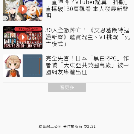
一直呻吟？VTuber詭異「抖動」
直播破130萬觀看 本人發最新聲
明
30人全數陣亡！《艾恩葛朗特迴
盪新聲》邀實況主、VT挑戰「死
亡模式」
完全失言！日本「黑白RPG」作
者喊「大東亞共榮圈萬歲」被中
國網友集體出征
看更多
聯合線上公司 著作權所有 ©2021