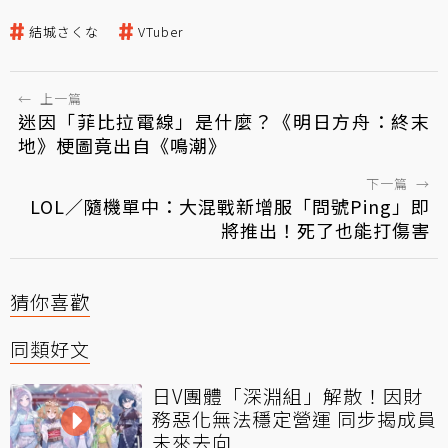
結城さくな
VTuber
←
上一篇
迷因「菲比拉電線」是什麼？《明日方舟：終末
地》梗圖竟出自《鳴潮》
下一篇
→
LOL／隨機單中：大混戰新增服「問號Ping」即
將推出！死了也能打傷害
猜你喜歡
同類好文
日V團體「深淵組」解散！因財
務惡化無法穩定營運 同步揭成員
未來去向