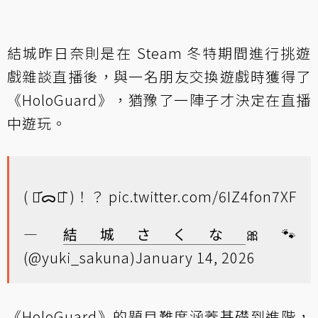
結城昨日奈則是在 Steam 冬特期間進行挑遊
戲雜談直播後，與一名朋友交換遊戲時獲得了
《HoloGuard》，猶豫了一陣子才決定在直播
中遊玩。
( ･᷄ᯅ･᷅ )！？
pic.twitter.com/6IZ4fon7XF
—
結城さくな
🎀🐾
(@yuki_sakuna)
January 14, 2026
《HoloGuard》的題目難度涵蓋基礎到進階，