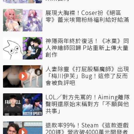
展現大胸襟！Coser扮《絕區
零》蕾米埃爾粉絲福利給好給滿
神隱兩年終於復活！《冰菓》同
人神繪師回歸 P站重新上傳大量
創作
人妻除靈《打屁股驅魔師》出現
「梅川伊芙」Bug！這修了反而
會被負評吧
LOL／對方先罵的！Aiming離隊
聲明還原始末稱對方「不願與他
共事」
退款率99%！Steam《這款遊戲
200鎂》營收破4000萬元開發者