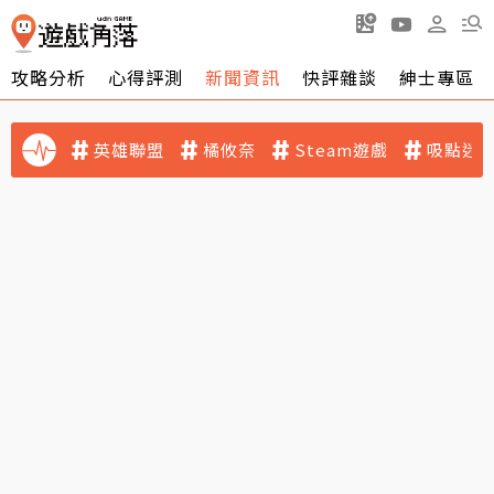
攻略分析
心得評測
新聞資訊
快評雜談
紳士專區
英雄聯盟
橘攸奈
Steam遊戲
吸點迷