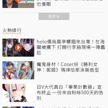
也傻眼
看更多
火熱排行
holo儒烏風亭螺鈿來台灣！在海
關被攔下 打開行李箱現場一陣尷
尬
魔鬼身材！Coser扮《勝利女
神：妮姬》瑪律恰那泳裝造型
日V大代真白「畢業計數器」宣
布終止 一份來自粉絲500天的告
別