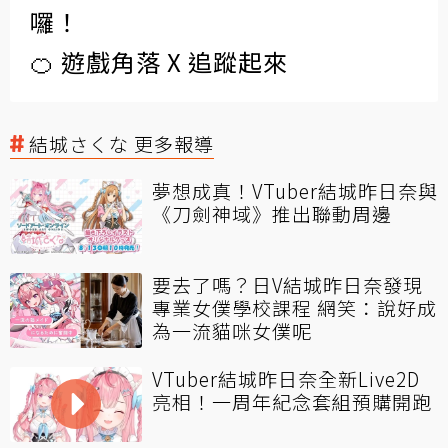
囉！
🍊 遊戲角落 X 追蹤起來
結城さくな 更多報導
夢想成真！VTuber結城昨日奈與
《刀劍神域》推出聯動周邊
要去了嗎？日V結城昨日奈發現
專業女僕學校課程 網笑：說好成
為一流貓咪女僕呢
VTuber結城昨日奈全新Live2D
亮相！一周年紀念套組預購開跑