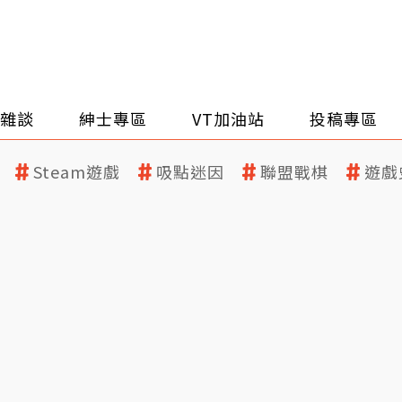
雜談
紳士專區
VT加油站
投稿專區
Steam遊戲
吸點迷因
聯盟戰棋
遊戲