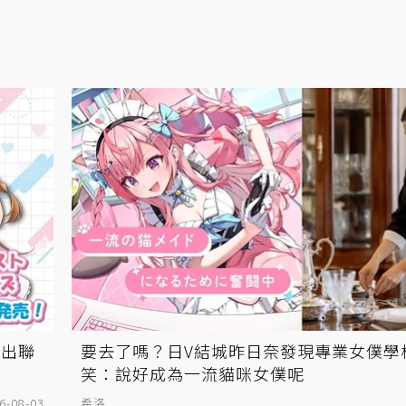
推出聯
要去了嗎？日V結城昨日奈發現專業女僕學
笑：說好成為一流貓咪女僕呢
6-08-03
希洛