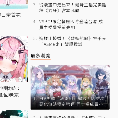
從漫畫中走出來！健身主播完美詮
釋《刃牙》宮本武藏
昨日奈首次
VSPO!限定餐廳即將登陸台港 成
員主視覺提前亮相
這樣比較香！《碧藍航線》推千元
「ASMR米」飯糰掀議
最多瀏覽
近期狀態：
搬回老家
日V團體「深淵組」解散！因財務
惡化無法穩定營運 同步揭成員未
來去向
神隱兩年終於復活！《冰菓》同人