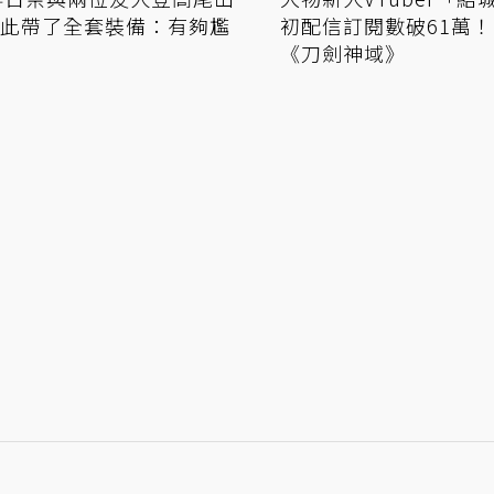
此帶了全套裝備：有夠尷
初配信訂閱數破61萬
《刀劍神域》