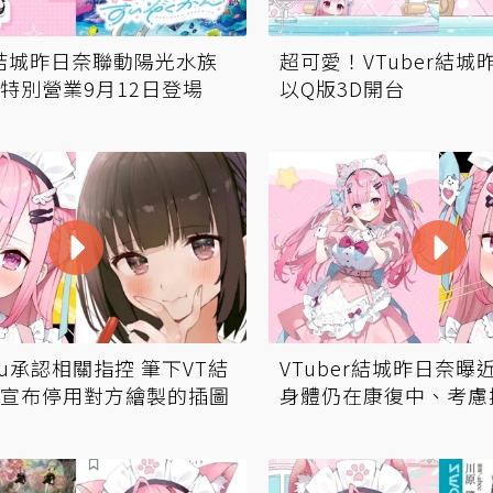
er結城昨日奈聯動陽光水族
超可愛！VTuber結城
特別營業9月12日登場
以Q版3D開台
ou承認相關指控 筆下VT結
VTuber結城昨日奈曝
宣布停用對方繪製的插圖
身體仍在康復中、考慮