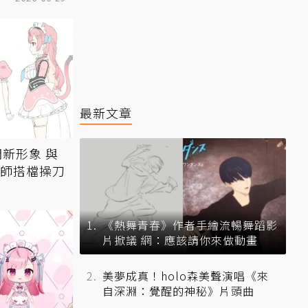
最新文章
開新形象 與
繪師搭檔操刀
《熱舞青春》作者手繪流暢舞蹈影
片掀議 網：應該請你來做動畫
美夢成真！holo森美聲演唱《來
自深淵：覺醒的神秘》片頭曲