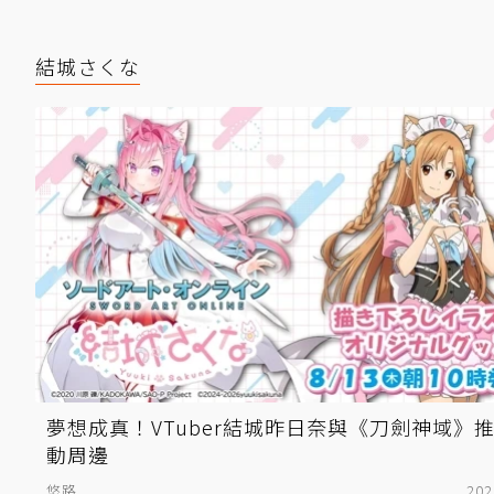
結城さくな
夢想成真！VTuber結城昨日奈與《刀劍神域》
動周邊
悠路
202