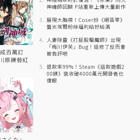
神繪師回歸 P站重新上傳大量創作
展現大胸襟！Coser扮《絕區零》
蕾米埃爾粉絲福利給好給滿
人妻除靈《打屁股驅魔師》出現
「梅川伊芙」Bug！這修了反而會
達成百萬訂
被負評吧
川原礫發紅
退款率99%！Steam《這款遊戲2
00鎂》營收破4000萬元開發者也
傻眼
城さくな」