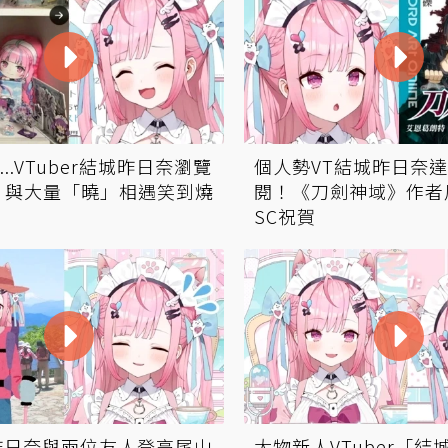
..VTuber結城昨日奈瀏覽
個人勢VT結城昨日奈
 與大量「曉」相遇笑到燒
閱！《刀劍神域》作者
SC祝賀
昨日奈與兩位友人登高尾山
大物新人VTuber「結