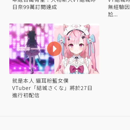
日奈99萬訂閱達成
無經驗因
尬...
就是本人 貓耳粉藍女僕
VTuber「結城さくな」將於27日
進行初配信