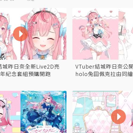
r結城昨日奈全新Live2D亮
VTuber結城昨日奈公
年紀念套組預購開跑
holo兔田佩克拉由同