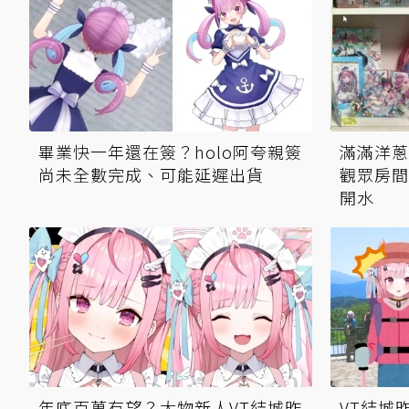
畢業快一年還在簽？holo阿夸親簽
滿滿洋蔥.
尚未全數完成、可能延遲出貨
觀眾房間
開水
年底百萬有望？大物新人VT結城昨
VT結城