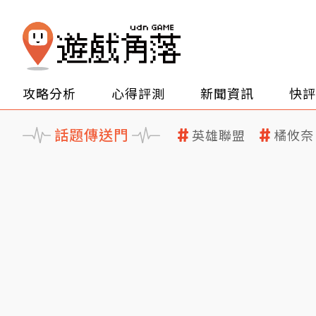
攻略分析
心得評測
新聞資訊
快評
話題傳送門
英雄聯盟
橘攸奈