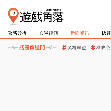
攻略分析
心得評測
新聞資訊
快評
話題傳送門
英雄聯盟
橘攸奈