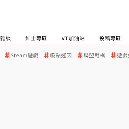
雜談
紳士專區
VT加油站
投稿專區
Steam遊戲
吸點迷因
聯盟戰棋
遊戲