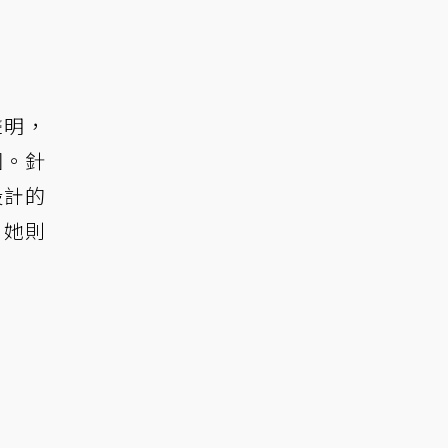
聲明，
圖。針
設計的
，她則