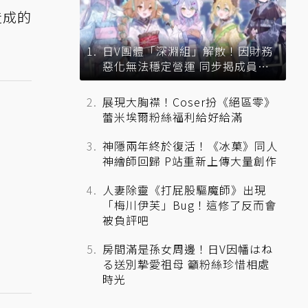
造成的
日V團體「深淵組」解散！因財務
惡化無法穩定營運 同步揭成員未
來去向
展現大胸襟！Coser扮《絕區零》
蕾米埃爾粉絲福利給好給滿
神隱兩年終於復活！《冰菓》同人
神繪師回歸 P站重新上傳大量創作
人妻除靈《打屁股驅魔師》出現
「梅川伊芙」Bug！這修了反而會
被負評吧
房間滿是孫女周邊！日V因幡はね
る送別摯愛祖母 籲粉絲珍惜相處
時光