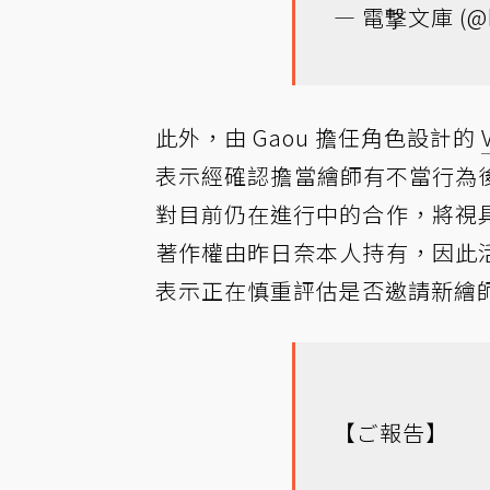
— 電撃文庫 (@b
此外，由 Gaou 擔任角色設計的
表示經確認擔當繪師有不當行為後
對目前仍在進行中的合作，將視
著作權由昨日奈本人持有，因此
表示正在慎重評估是否邀請新繪
【ご報告】