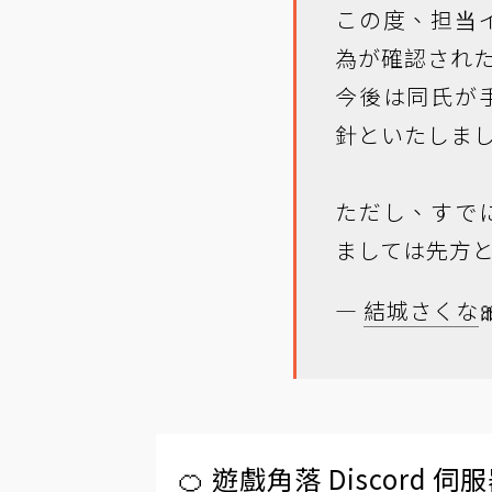
この度、担当
為が確認され
今後は同氏が
針といたしま
ただし、すで
ましては先方
—
結城さくな

🍊 遊戲角落 Discord 