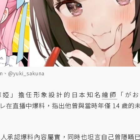
、@yuki_sakuna
「湊阿庫婭」擔任形象設計的日本知名
繪師
「がお
レ在直播中爆料，指出他曾與當時年僅 14 歲的
aou 本人承認爆料內容屬實，同時也坦言自己曾隱瞞