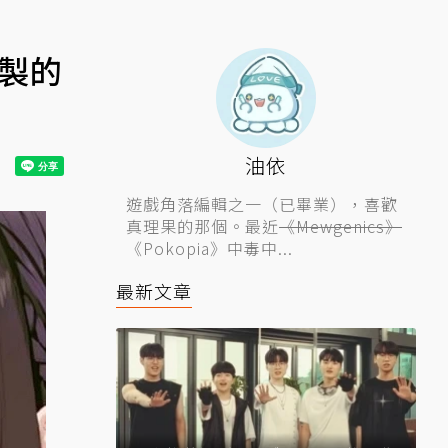
繪製的
油依
遊戲角落編輯之一（已畢業），喜歡
真理果的那個。最近
《Mewgenics》
《Pokopia》中毒中...
最新文章