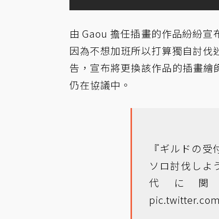
由 Gaou 擔任插畫的作品紛
因為不想加班所以打算獨自討伐迷宮
告，宣布將更換該作品的插畫繪
仍在協議中。
『ギルドの受
ソロ討伐しよ
代に
pic.twitter.c