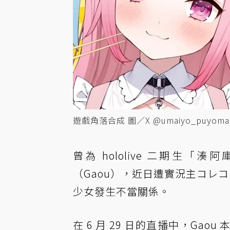
遊戲角落合成 圖／X @umaiyo_puyoman
曾為 hololive 二期生
（Gaou），近日遭實況主コレコ
少女發生不當關係。
在 6 月 29 日的直播中，G