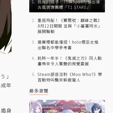
我推的選手！T1與Spotify推出復
古風偶像團體「T1 STARS」
重返飛船！《賽爾號：巔峰之戰》
8月12日開服 並與「小蕃薯呀米」
展開聯動
連菁櫻都能懂捏！holo櫻巫女推
出聯名中學參考書
耗時一年半！《鬼滅之刃》同人動
畫帶來令人驚艷的視覺震撼
Steam語音派對《Moo Who?》學
う」
習動物叫聲來躲避獵人
未成年
最多瀏覽
已婚身