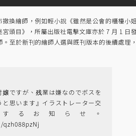
紛宣布撤換繪師，例如輕小說《雖然是公會的櫃檯小
頭目》，所屬出版社電擊文庫亦於 7 月 1 日
師。至於新刊的繪師人選與既刊版本的後續處理
付嬢ですが、残業は嫌なのでボスを
うと思います』イラストレーター交
関するお知らせ。
om/qzh088pzNj