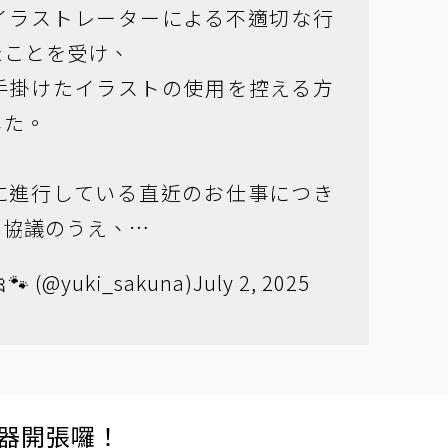
イラストレーターによる不適切な行
たことを受け、
手掛けたイラストの使用を控える方
した。
に進行している直近のお仕事につき
と協議のうえ、…
🐾 (@yuki_sakuna)
July 2, 2025
伺服器開張囉！