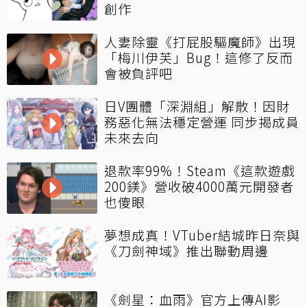
創作
人妻除靈《打屁股驅魔師》出現
「梅川伊芙」Bug！這修了反而
會被負評吧
日V團體「深淵組」解散！因財
務惡化無法穩定營運 同步揭成員
未來去向
退款率99%！Steam《這款遊戲
200鎂》營收破4000萬元開發者
也傻眼
夢想成真！VTuber結城昨日奈與
《刀劍神域》推出聯動周邊
《劍星：血雨》官方上傳AI影