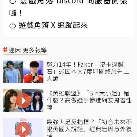
🍊 遊戲角落 Discord 伺服器開張
囉！
🍊 遊戲角落 X 追蹤起來
迷因 更多報導
努力14年！Faker「沒卡過鑽
石」迷因本人7度叩關終於升上
大師
《英雄聯盟》「Bin大小姐」是
什麼？高傲選手慘遭網友鬼畜性
轉
最強世足反指標？「初音未來不
跟英國人說話」經典迷因意外復
活