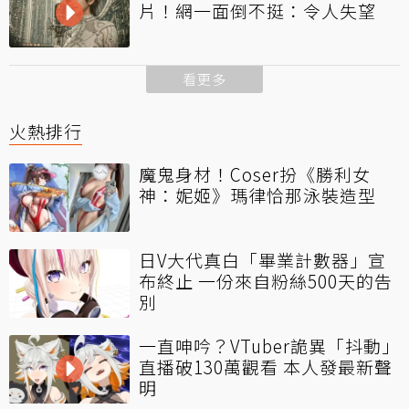
片！網一面倒不挺：令人失望
看更多
火熱排行
魔鬼身材！Coser扮《勝利女
神：妮姬》瑪律恰那泳裝造型
日V大代真白「畢業計數器」宣
布終止 一份來自粉絲500天的告
別
一直呻吟？VTuber詭異「抖動」
直播破130萬觀看 本人發最新聲
明