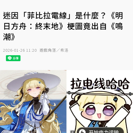
迷因「菲比拉電線」是什麼？《明
日方舟：終末地》梗圖竟出自《鳴
潮》
2026-01-26 11:20
遊戲角落／希洛