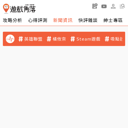
攻略分析
心得評測
新聞資訊
快評雜談
紳士專區
英雄聯盟
橘攸奈
Steam遊戲
吸點迷