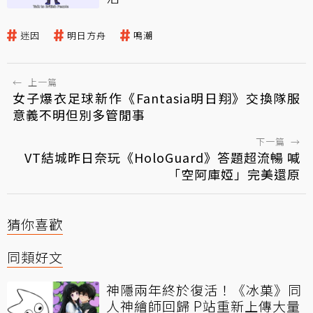
迷因
明日方舟
鳴潮
←
上一篇
女子爆衣足球新作《Fantasia明日翔》交換隊服
意義不明但別多管閒事
下一篇
→
VT結城昨日奈玩《HoloGuard》答題超流暢 喊
「空阿庫婭」完美還原
猜你喜歡
同類好文
神隱兩年終於復活！《冰菓》同
人神繪師回歸 P站重新上傳大量