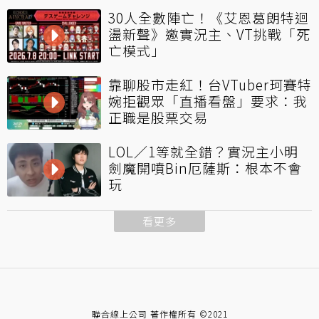
30人全數陣亡！《艾恩葛朗特迴
盪新聲》邀實況主、VT挑戰「死
亡模式」
靠聊股市走紅！台VTuber珂賽特
婉拒觀眾「直播看盤」要求：我
正職是股票交易
LOL／1等就全錯？實況主小明
劍魔開噴Bin厄薩斯：根本不會
玩
看更多
聯合線上公司 著作權所有 ©2021