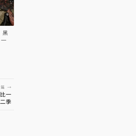
：黑
到一
一篇
→
比一
二季