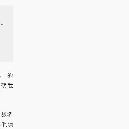
-
ss」的
散落武
鎖該名
其他隱