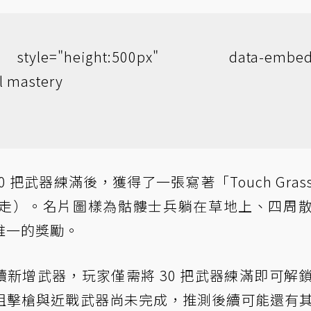
tyle="height:500px" data-embed
l mastery
他將 30 把武器練滿後，獲得了一張寫著「Touch Gra
走）。名片圖樣為骷髏士兵躺在草地上、四周
唯一的獎勵。
續新增武器，玩家僅需將 30 把武器練滿即可解
幾把狙擊槍與近戰武器尚未完成，推測後續可能還有