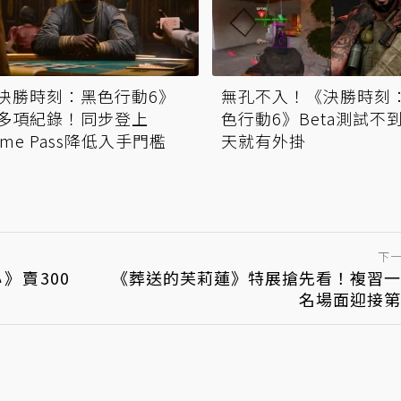
決勝時刻：黑色行動6》
無孔不入！《決勝時刻
多項紀錄！同步登上
色行動6》Beta測試不
ame Pass降低入手門檻
天就有外掛
下
》賣300
《葬送的芙莉蓮》特展搶先看！複習一
名場面迎接第