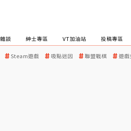
雜談
紳士專區
VT加油站
投稿專區
Steam遊戲
吸點迷因
聯盟戰棋
遊戲