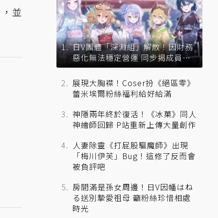
勵，並
日V團體「深淵組」解散！因財務
惡化無法穩定營運 同步揭成員未
來去向
展現大胸襟！Coser扮《絕區零》
蕾米埃爾粉絲福利給好給滿
神隱兩年終於復活！《冰菓》同人
神繪師回歸 P站重新上傳大量創作
人妻除靈《打屁股驅魔師》出現
「梅川伊芙」Bug！這修了反而會
被負評吧
房間滿是孫女周邊！日V因幡はね
る送別摯愛祖母 籲粉絲珍惜相處
時光