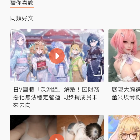
猜你喜歡
同類好文
日V團體「深淵組」解散！因財務
展現大胸襟
惡化無法穩定營運 同步揭成員未
蕾米埃爾
來去向