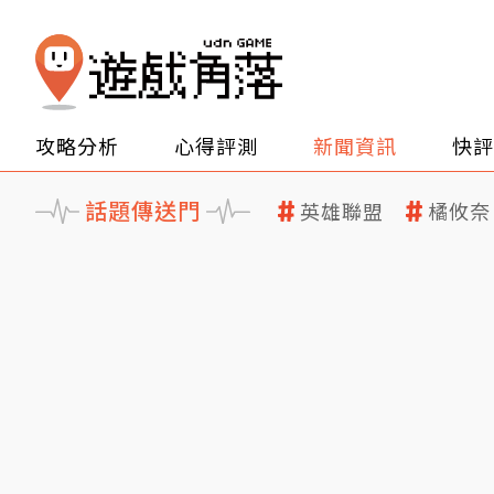
攻略分析
心得評測
新聞資訊
快評
話題傳送門
英雄聯盟
橘攸奈