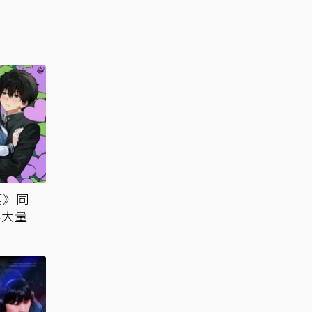
菓》同
傳大量