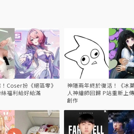
！Coser扮《絕區零》
神隱兩年終於復活！《冰
粉絲福利給好給滿
人神繪師回歸 P站重新上
創作