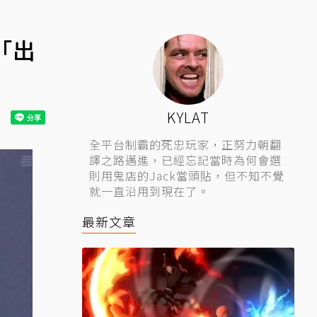
「出
KYLAT
全平台制霸的死忠玩家，正努力朝翻
譯之路邁進，已經忘記當時為何會選
則用鬼店的Jack當頭貼，但不知不覺
就一直沿用到現在了。
最新文章