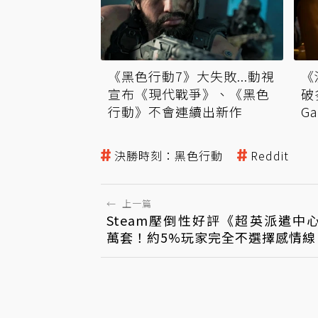
《
《黑色行動7》大失敗...動視
破
宣布《現代戰爭》、《黑色
G
行動》不會連續出新作
決勝時刻：黑色行動
Reddit
←
上一篇
Steam壓倒性好評《超英派遣中心
萬套！約5%玩家完全不選擇感情線