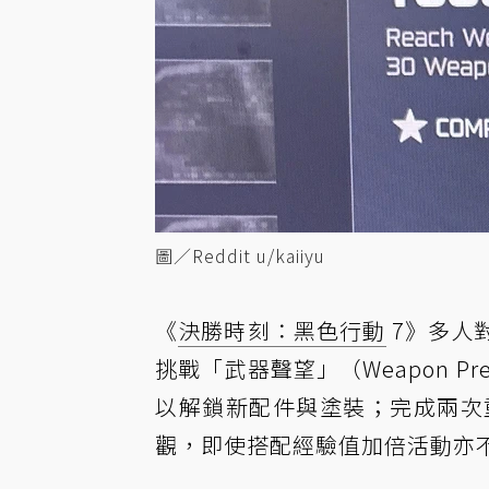
圖／Reddit u/kaiiyu
《
決勝時刻：黑色行動
7》多人
挑戰「武器聲望」（Weapon P
以解鎖新配件與塗裝；完成兩次重
觀，即使搭配經驗值加倍活動亦