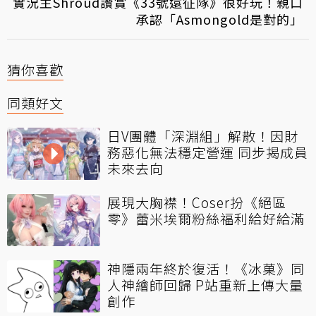
實況主Shroud讚賞《33號遠征隊》很好玩！親口
承認「Asmongold是對的」
猜你喜歡
同類好文
日V團體「深淵組」解散！因財
務惡化無法穩定營運 同步揭成員
未來去向
展現大胸襟！Coser扮《絕區
零》蕾米埃爾粉絲福利給好給滿
神隱兩年終於復活！《冰菓》同
人神繪師回歸 P站重新上傳大量
創作