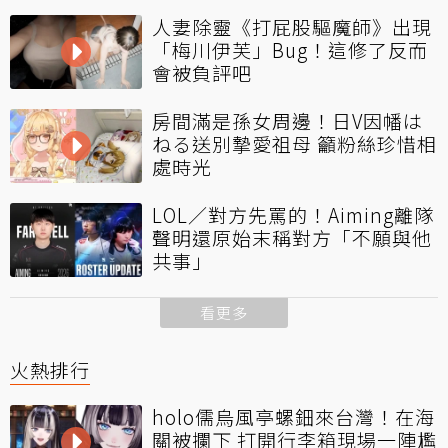
人妻除靈《打屁股驅魔師》出現
「梅川伊芙」Bug！這修了反而
會被負評吧
房間滿是孫女周邊！日V因幡は
ねる送別摯愛祖母 籲粉絲珍惜相
處時光
LOL／對方先罵的！Aiming離隊
聲明還原始末稱對方「不願與他
共事」
看更多
火熱排行
holo儒烏風亭螺鈿來台灣！在海
關被攔下 打開行李箱現場一陣尷