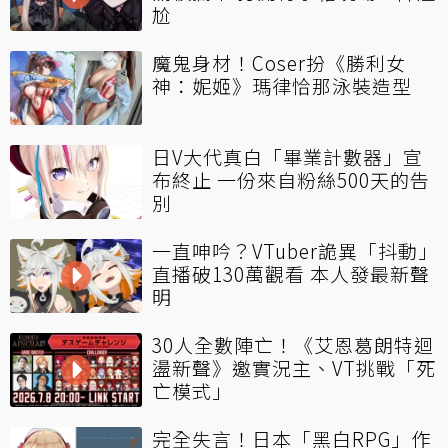
尬
魔鬼身材！Coser扮《勝利女
神：妮姬》瑪律恰那泳裝造型
日V大代真白「畢業計數器」宣
布終止 一份來自粉絲500天的告
別
一直呻吟？VTuber詭異「抖動」
直播破130萬觀看 本人發最新聲
明
30人全數陣亡！《艾恩葛朗特迴
盪新聲》邀實況主、VT挑戰「死
亡模式」
完全失言！日本「黑白RPG」作