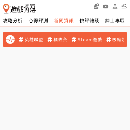
攻略分析
心得評測
新聞資訊
快評雜談
紳士專區
英雄聯盟
橘攸奈
Steam遊戲
吸點迷