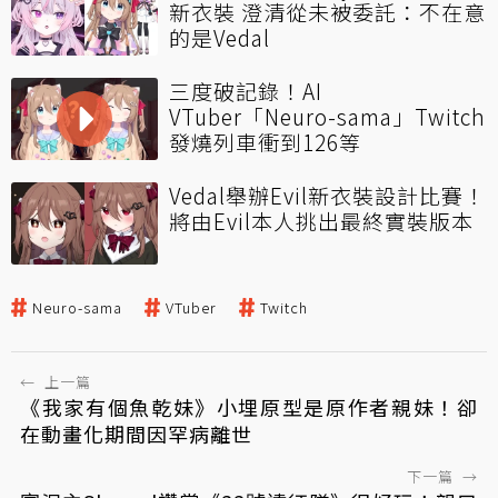
新衣裝 澄清從未被委託：不在意
的是Vedal
三度破記錄！AI
VTuber「Neuro-sama」Twitch
發燒列車衝到126等
Vedal舉辦Evil新衣裝設計比賽！
將由Evil本人挑出最終實裝版本
Neuro-sama
VTuber
Twitch
←
上一篇
《我家有個魚乾妹》小埋原型是原作者親妹！卻
在動畫化期間因罕病離世
下一篇
→