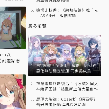
這樣比較香！《碧藍航線》推千元
「ASMR米」飯糰掀議
最多瀏覽
uro以
馨時刻差點惹
日V團體「深淵組」解散！因財務
惡化無法穩定營運 同步揭成員未
來去向
神隱兩年終於復活！《冰菓》同人
神繪師回歸 P站重新上傳大量創作
展現大胸襟！Coser扮《絕區零》
蕾米埃爾粉絲福利給好給滿