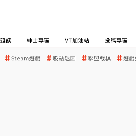
雜談
紳士專區
VT加油站
投稿專區
Steam遊戲
吸點迷因
聯盟戰棋
遊戲