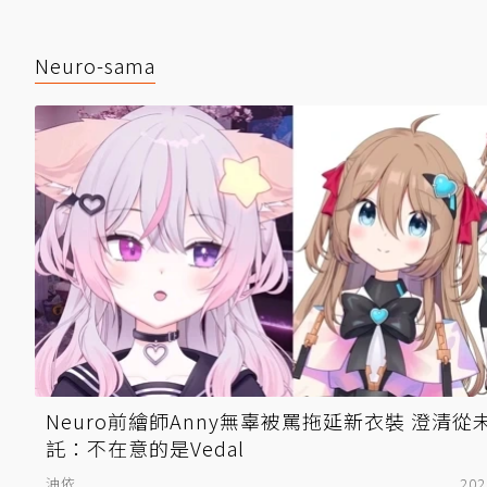
Neuro-sama
Neuro前繪師Anny無辜被罵拖延新衣裝 澄清從
託：不在意的是Vedal
油依
202