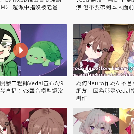
OM〉 超派中指沒被老爸
涉 但不要帶到本人面
為何Neuro作為AI不
的開發工程師Vedal宣布6/9
網友：因為那是Veda
發直播：V3聲音模型還沒
創作