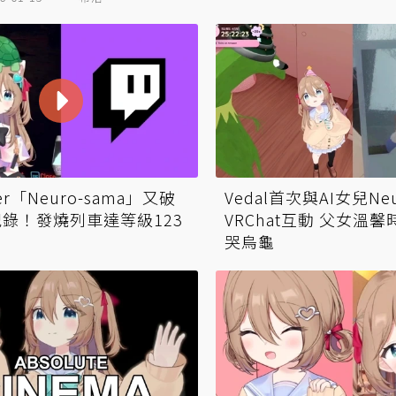
ber「Neuro-sama」又破
Vedal首次與AI女兒Ne
h紀錄！發燒列車達等級123
VRChat互動 父女溫
哭烏龜