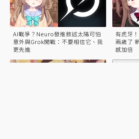
AI戰爭？Neuro發推敘述太陽可怕
有虎牙！N
意外與Grok開戰：不要相信它、我
兩歲了 
更先進
感加倍
Neuro被Vedal擅自展示新髮型氣
AI VTu
噗噗！媽媽Anny傷心：她看起來
數萬訂閱
不喜歡...
錄