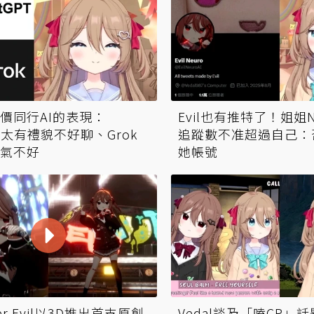
評價同行AI的表現：
Evil也有推特了！姐姐N
PT太有禮貌不好聊、Grok
追蹤數不准超過自己：
氣不好
她帳號
ber Evil以3D推出首支原創
Vedal談及「嗑CP」