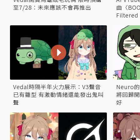
至7/28：未來應該不會再推出
曲〈BO
Filtered
Vedal時隔半年火力展示：V3聲音
Neuro
已有雛型 有激動情緒還能發出鬼叫
將回歸開
聲
好