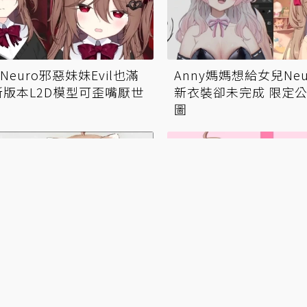
euro邪惡妹妹Evil也滿
Anny媽媽想給女兒Ne
新版本L2D模型可歪嘴厭世
新衣裝卻未完成 限定
圖
ber Neuro新年Twitch暴漲
AI VTuber Neuro
 發燒列車Lv.111破世界紀
示超可愛新L2D模型 堪稱
力展示