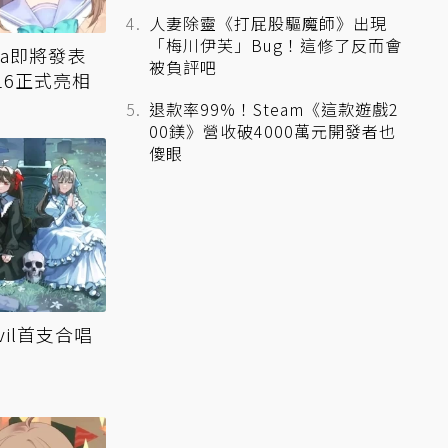
人妻除靈《打屁股驅魔師》出現
「梅川伊芙」Bug！這修了反而會
sama即將發表
被負評吧
16正式亮相
退款率99%！Steam《這款遊戲2
00鎂》營收破4000萬元開發者也
傻眼
 Evil首支合唱