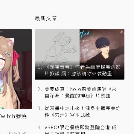
最新文章
《熱舞青春》作者手繪流暢舞蹈影
片掀議 網：應該請你來做動畫
美夢成真！holo森美聲演唱《來
自深淵：覺醒的神秘》片頭曲
從漫畫中走出來！健身主播完美詮
釋《刃牙》宮本武藏
Twitch發燒
VSPO!限定餐廳即將登陸台港 成
2026-01-05
員主視覺提前亮相