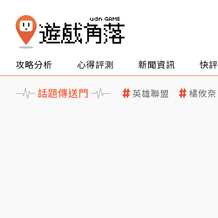
攻略分析
心得評測
新聞資訊
快評
話題傳送門
英雄聯盟
橘攸奈