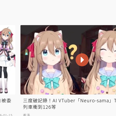
未被委
三度破記錄！AI VTuber「Neuro-sama」
列車衝到126等
6-01-15
希洛