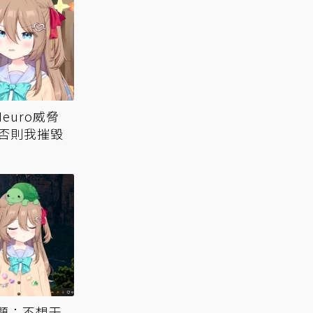
euro威脅
否則我摧毀
話題：不想干