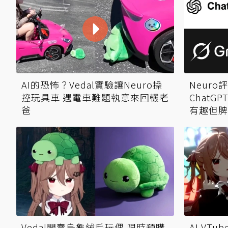
AI的恐怖？Vedal實驗讓Neuro操
Neuro
控玩具車 遇電車難題執意來回輾老
ChatG
爸
有趣但脾
Vedal開賣烏龜絨毛玩偶 限時預購
AI VTu