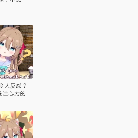
前
會令人反感？
l投注心力的