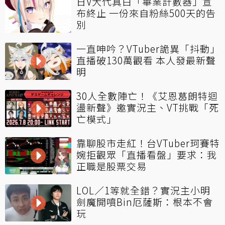
日V大代真白「畢業計數器」宣
布終止 一份來自粉絲500天的告
別
一直呻吟？VTuber詭異「抖動」
直播破130萬觀看 本人發最新聲
明
30人全數陣亡！《艾恩葛朗特迴
盪新聲》邀實況主、VT挑戰「死
亡模式」
靠聊股市走紅！台VTuber珂賽特
婉拒觀眾「直播看盤」要求：我
正職是股票交易
LOL／1等就全錯？實況主小明
劍魔開噴Bin厄薩斯：根本不會
玩