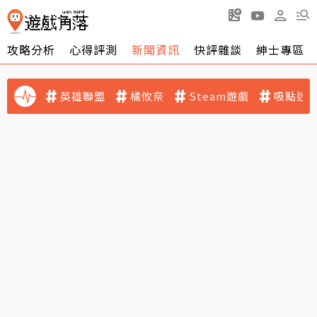
攻略分析
心得評測
新聞資訊
快評雜談
紳士專區
英雄聯盟
橘攸奈
Steam遊戲
吸點迷