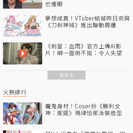
也傻眼
夢想成真！VTuber結城昨日奈與
《刀劍神域》推出聯動周邊
《劍星：血雨》官方上傳AI影
片！網一面倒不挺：令人失望
看更多
火熱排行
魔鬼身材！Coser扮《勝利女
神：妮姬》瑪律恰那泳裝造型