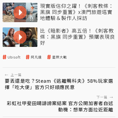
現實版信仰之躍！《刺客教條：
黑旗 同步重置》x澳門旅遊塔實
地體驗＆製作人採訪
比《暗影者》高五倍！《刺客教
條：黑旗 同步重置》預購表現良
好
Ubisoft
阿凡達
星際大戰
←
上一篇
要丟還是吃？Steam《逃離鴨科夫》58%玩家選
擇「吃大便」官方只好順應民意
下一篇
→
彩虹社甲斐田晴誹謗案結案 官方公開加害者自述
動機：想單方面拉近距離