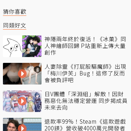
猜你喜歡
同類好文
神隱兩年終於復活！《冰菓》同
人神繪師回歸 P站重新上傳大量
創作
人妻除靈《打屁股驅魔師》出現
「梅川伊芙」Bug！這修了反而
會被負評吧
日V團體「深淵組」解散！因財
務惡化無法穩定營運 同步揭成員
未來去向
退款率99%！Steam《這款遊戲
200鎂》營收破4000萬元開發者