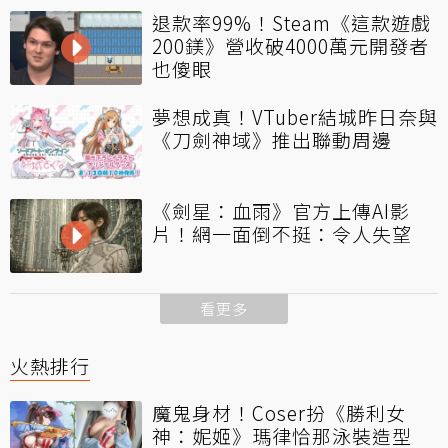
退款率99%！Steam《這款遊戲
200鎂》營收破4000萬元開發者
也傻眼
夢想成真！VTuber結城昨日奈與
《刀劍神域》推出聯動周邊
《劍星：血雨》官方上傳AI影
片！網一面倒不挺：令人失望
看更多
火熱排行
魔鬼身材！Coser扮《勝利女
神：妮姬》瑪律恰那泳裝造型