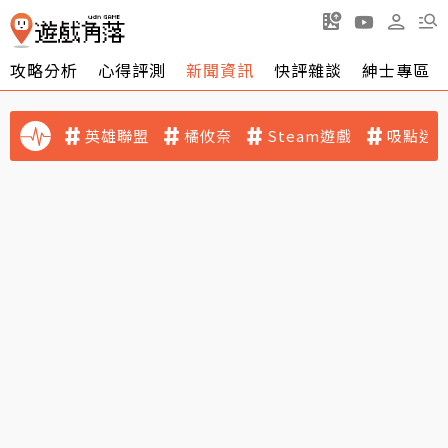
攻略分析
心得評測
新聞資訊
快評雜談
紳士專區
英雄聯盟
橘攸奈
Steam遊戲
吸點迷