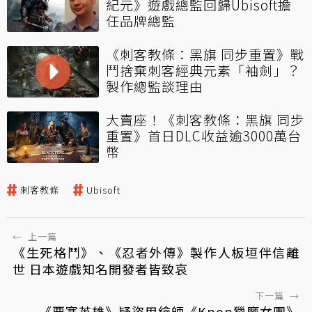
紀元》遊戲總監回歸Ubisoft擔
任品牌總監
《刺客教條：黑旗 同步重置》戰
鬥捨棄刺客經典元素「袖劍」？
製作總監談理由
大賣座！《刺客教條：黑旗 同步
重置》首日DLC收益逾3000萬台
幣
刺客教條
Ubisoft
←
上一篇
《生死格鬥》、《忍者外傳》製作人板垣伴信離
世 日本遊戲知名開發者皆致哀
下一篇
→
《要塞英雄》疑盜用繪師《Kpop獵魔女團》