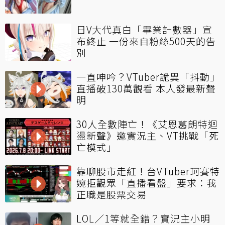
日V大代真白「畢業計數器」宣
布終止 一份來自粉絲500天的告
別
一直呻吟？VTuber詭異「抖動」
直播破130萬觀看 本人發最新聲
明
30人全數陣亡！《艾恩葛朗特迴
盪新聲》邀實況主、VT挑戰「死
亡模式」
靠聊股市走紅！台VTuber珂賽特
婉拒觀眾「直播看盤」要求：我
正職是股票交易
LOL／1等就全錯？實況主小明