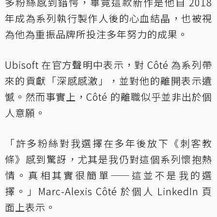
多粉絲感到錯愕，畢竟這款新作是他自 2018
年成為系列執行製作人後的心血結晶，也被視
為他為重振品牌所投注多年努力的成果。
Ubisoft 在官方聲明中表示，對 Côté 為系列帶
來的貢獻「深感感激」，並對他的離開表示遺
憾。然而事實上，Côté 的離職似乎並非出於個
人意願。
「許多粉絲對我選擇在多年後放下《刺客教
條》感到驚訝，尤其是我仍對這個系列懷抱熱
情。真相其實很簡單——這並不是我的選
擇。」Marc-Alexis Côté 於
個人 LinkedIn 頁
面
上表示。