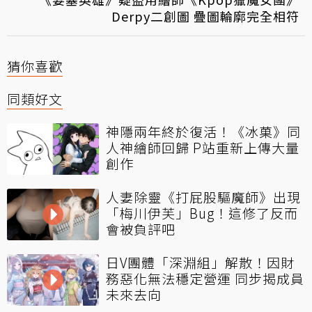
Derpy二創圖 疊圖輪廓完全相符
猜你喜歡
同類好文
神隱兩年終於復活！《冰菓》同
人神繪師回歸 P站重新上傳大量
創作
人妻除靈《打屁股驅魔師》出現
「梅川伊芙」Bug！這修了反而
會被負評吧
日V團體「深淵組」解散！因財
務惡化無法穩定營運 同步揭成員
未來去向