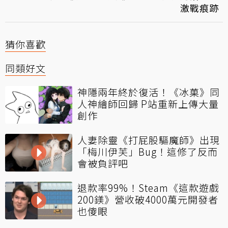
激戰痕跡
猜你喜歡
同類好文
神隱兩年終於復活！《冰菓》同
人神繪師回歸 P站重新上傳大量
創作
人妻除靈《打屁股驅魔師》出現
「梅川伊芙」Bug！這修了反而
會被負評吧
退款率99%！Steam《這款遊戲
200鎂》營收破4000萬元開發者
也傻眼