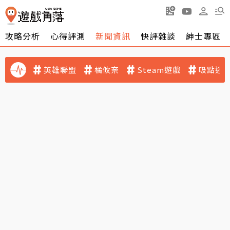
攻略分析
心得評測
新聞資訊
快評雜談
紳士專區
英雄聯盟
橘攸奈
Steam遊戲
吸點迷