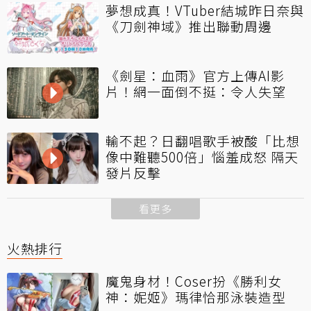
夢想成真！VTuber結城昨日奈與
《刀劍神域》推出聯動周邊
《劍星：血雨》官方上傳AI影
片！網一面倒不挺：令人失望
輸不起？日翻唱歌手被酸「比想
像中難聽500倍」惱羞成怒 隔天
發片反擊
看更多
火熱排行
魔鬼身材！Coser扮《勝利女
神：妮姬》瑪律恰那泳裝造型