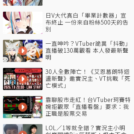
日V大代真白「畢業計數器」宣
布終止 一份來自粉絲500天的告
別
一直呻吟？VTuber詭異「抖動」
直播破130萬觀看 本人發最新聲
明
30人全數陣亡！《艾恩葛朗特迴
盪新聲》邀實況主、VT挑戰「死
亡模式」
靠聊股市走紅！台VTuber珂賽特
婉拒觀眾「直播看盤」要求：我
正職是股票交易
LOL／1等就全錯？實況主小明