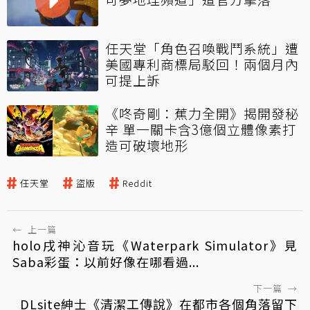
任天堂「角色召喚戰鬥系統」遭
美國專利商標局駁回！兩個月內
可提上訴
《咚奇剛：蕉力全開》揭開發秘
辛 單一關卡含3億個立體像素打
造可破壞地形
任天堂
盜版
Reddit
←
上一篇
holo戌神沁音玩《Waterpark Simulator》見
Saba彩蛋：以前好像在哪看過...
下一篇
→
DLsite紳士《清潔工傳說》在都市各個角落留下