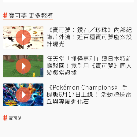
寶可夢 更多報導
《寶可夢：鑽石／珍珠》內部紀
錄片外流！近百種寶可夢廢案設
計曝光
任天堂「抓怪專利」遭日本特許
廳駁回！竟引用《寶可夢》同人
遊戲當證據
《Pokémon Champions》 手
機版6月17日上線！ 活動贈送雷
丘與專屬進化石
寶可夢