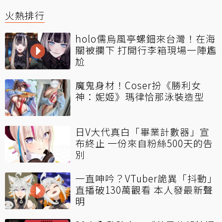
火熱排行
holo儒烏風亭螺鈿來台灣！在海
關被攔下 打開行李箱現場一陣尷
尬
魔鬼身材！Coser扮《勝利女
神：妮姬》瑪律恰那泳裝造型
日V大代真白「畢業計數器」宣
布終止 一份來自粉絲500天的告
別
一直呻吟？VTuber詭異「抖動」
直播破130萬觀看 本人發最新聲
明