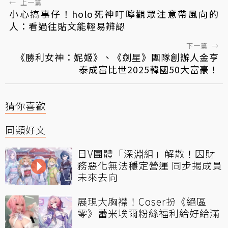
←
上一篇
小心搞事仔！holo死神叮嚀觀眾注意帶風向的
人：看過往貼文能輕易辨認
下一篇
→
《勝利女神：妮姬》、《劍星》團隊創辦人金亨
泰成富比世2025韓國50大富豪！
猜你喜歡
同類好文
日V團體「深淵組」解散！因財
務惡化無法穩定營運 同步揭成員
未來去向
展現大胸襟！Coser扮《絕區
零》蕾米埃爾粉絲福利給好給滿