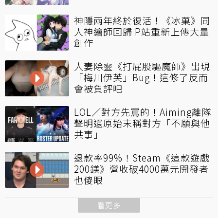
神隱兩年終於復活！《冰菓》同
人神繪師回歸 P站重新上傳大量
創作
人妻除靈《打屁股驅魔師》出現
「梅川伊芙」Bug！這修了反而
會被負評吧
LOL／對方先罵的！Aiming離隊
聲明還原始末稱對方「不願與他
共事」
退款率99%！Steam《這款遊戲
200鎂》營收破4000萬元開發者
也傻眼
看更多