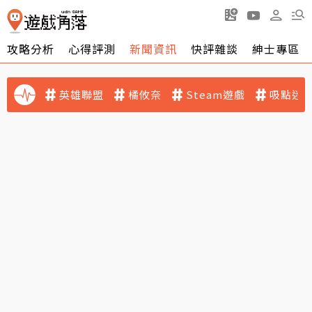
攻略分析
心得評測
新聞資訊
快評雜談
紳士專區
英雄聯盟
橘攸奈
Steam遊戲
吸點迷