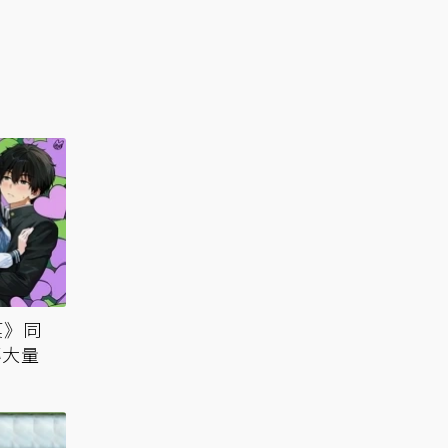
菓》同
傳大量