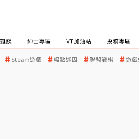
雜談
紳士專區
VT加油站
投稿專區
Steam遊戲
吸點迷因
聯盟戰棋
遊戲