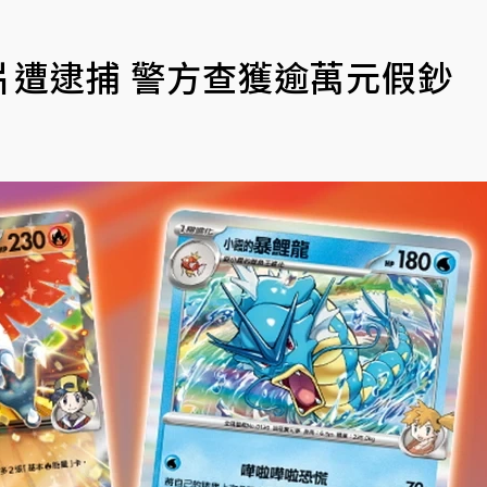
片遭逮捕 警方查獲逾萬元假鈔