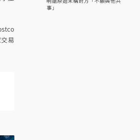
明還原始末稱對方「不願與他共
事」
tco
眾交易