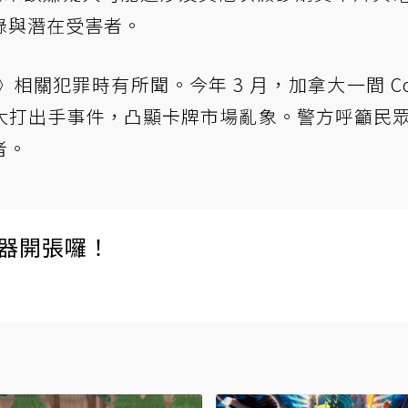
錄與潛在受害者。
關犯罪時有所聞。今年 3 月，加拿大一間 Cos
大打出手事件，凸顯卡牌市場亂象。警方呼籲民
者。
伺服器開張囉！