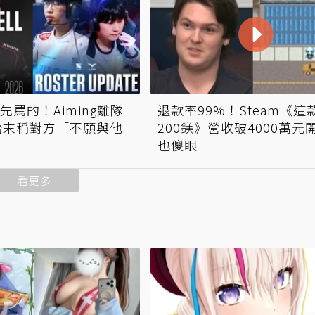
先罵的！Aiming離隊
退款率99%！Steam《這
始末稱對方「不願與他
200鎂》營收破4000萬元
也傻眼
看更多