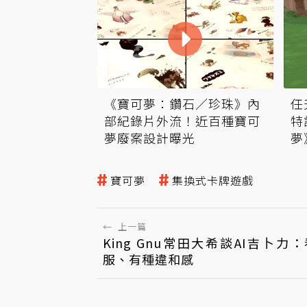
《寶可夢：鑽石／珍珠》內
任
部紀錄片外流！近百種寶可
特
夢廢案設計曝光
夢
寶可夢
集換式卡牌遊戲
←
上一篇
King Gnu常田大希談AI吉卜力
服、有種違和感