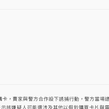
加幣購卡，賣家與警方合作設下誘捕行動，警方當場
警方表示該嫌疑人可能還涉及其他以假鈔購買卡片與