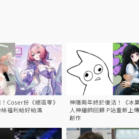
！Coser扮《絕區零》
神隱兩年終於復活！《冰
粉絲福利給好給滿
人神繪師回歸 P站重新上
創作