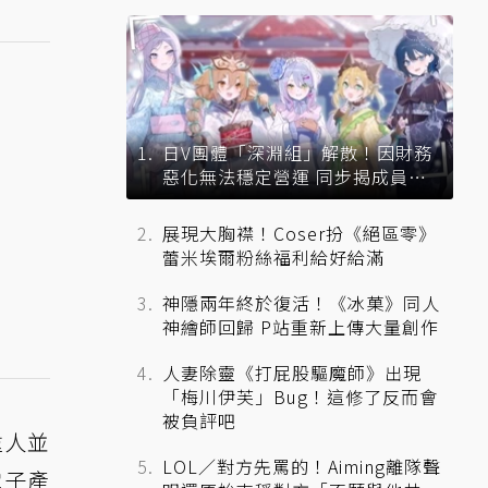
日V團體「深淵組」解散！因財務
惡化無法穩定營運 同步揭成員未
來去向
展現大胸襟！Coser扮《絕區零》
蕾米埃爾粉絲福利給好給滿
神隱兩年終於復活！《冰菓》同人
神繪師回歸 P站重新上傳大量創作
人妻除靈《打屁股驅魔師》出現
「梅川伊芙」Bug！這修了反而會
被負評吧
逮人並
LOL／對方先罵的！Aiming離隊聲
電子產