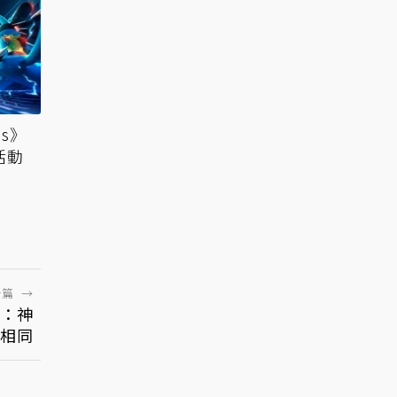
ns》
活動
一篇
→
發：神
相同