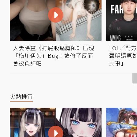
人妻除靈《打屁股驅魔師》出現
LOL／對方
「梅川伊芙」Bug！這修了反而
聲明還原
會被負評吧
共事」
火熱排行