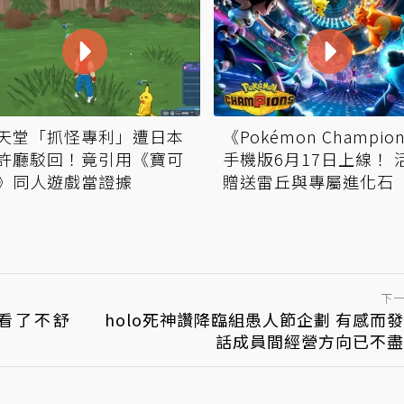
天堂「抓怪專利」遭日本
《Pokémon Champio
許廳駁回！竟引用《寶可
手機版6月17日上線！ 
》同人遊戲當證據
贈送雷丘與專屬進化石
下
：看了不舒
holo死神讚降臨組愚人節企劃 有感而
話成員間經營方向已不盡