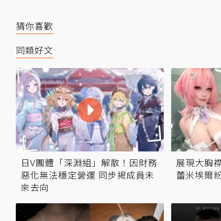
猜你喜歡
同類好文
日V團體「深淵組」解散！因財務
展現大胸襟
惡化無法穩定營運 同步揭成員未
蕾米埃爾
來去向