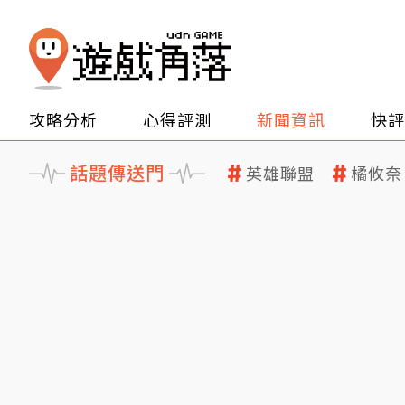
攻略分析
心得評測
新聞資訊
快評
話題傳送門
英雄聯盟
橘攸奈