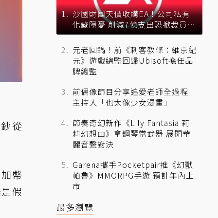
沙國財團天價收購EA！公司私有
化藏隱憂 削減7億支出恐掀裁員風
暴？
元老回鍋！前《刺客教條：維京紀
元》遊戲總監回歸Ubisoft擔任品
牌總監
前偶像節目分享追愛老師全過程
主持人「也太像少女漫畫」
節奏奇幻新作《Lily Fantasia 莉
偽鈔從
莉幻想曲》拿鋼琴當武器 展開華
麗音聲對決
Garena攜手Pocketpair推《幻獸
0 加幣
帕魯》MMORPG手遊 預計年內上
市
疑是假
最多瀏覽