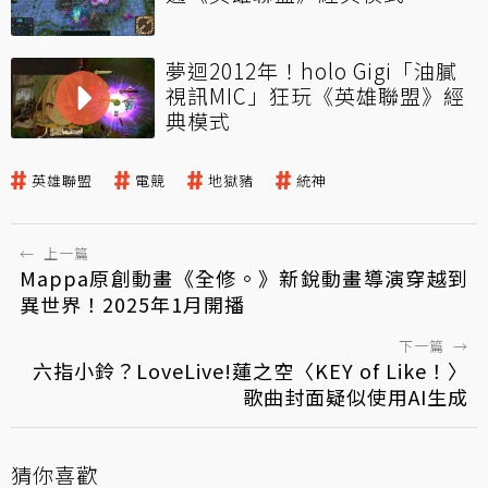
夢迴2012年！holo Gigi「油膩
視訊MIC」狂玩《英雄聯盟》經
典模式
英雄聯盟
電競
地獄豬
統神
←
上一篇
Mappa原創動畫《全修。》新銳動畫導演穿越到
異世界！2025年1月開播
下一篇
→
六指小鈴？LoveLive!蓮之空〈KEY of Like！〉
歌曲封面疑似使用AI生成
猜你喜歡