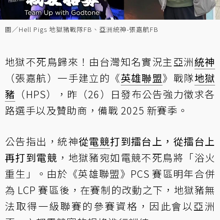
圖／Hell Pigs 地獄豬戰隊FB、亞洲統神-張嘉航FB
地獄不死鳥歸來！由台灣知名實況主亞洲
統神
（張嘉航）一手建立的《
英雄聯盟
》戰隊
地獄
豬
（HPS），昨（26）日發布公告強力徵求各
路選手以及贊助商，備戰 2025 新賽季。
公告指出，統神
從
電競
打到擂台上，從擂台上
再打到電競
，地獄豬宛如電競不死鳥將「浴火
重生」。由於《英雄聯盟》PCS 賽區明年合併
為 LCP 賽區後，在賽制的改動之下，地獄豬無
法取得一級聯賽的參賽資格，因此會以亞洲