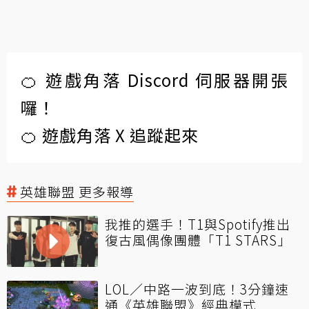
🍊 遊戲角落 Discord 伺服器開張
囉！
🍊 遊戲角落 X 追蹤起來
英雄聯盟 更多報導
我推的選手！T1與Spotify推出
復古風偶像團體「T1 STARS」
LOL／中路一波到底！3分鐘速
通《英雄聯盟》經典模式