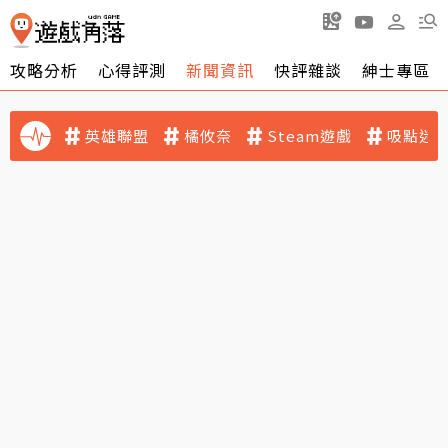
攻略分析
心得評測
新聞資訊
快評雜談
紳士專區
英雄聯盟
橘攸奈
Steam遊戲
吸點迷