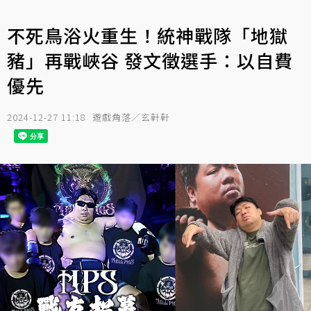
不死鳥浴火重生！統神戰隊「地獄
豬」再戰峽谷 發文徵選手：以自費
優先
2024-12-27 11:18
遊戲角落／玄軒軒