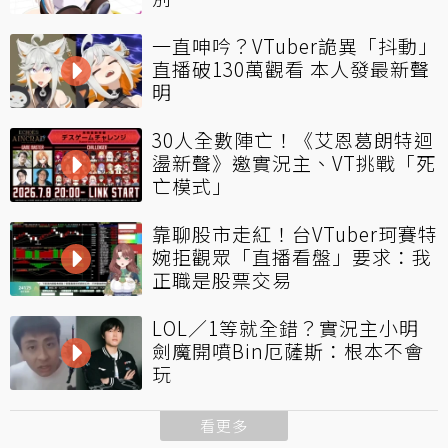
一直呻吟？VTuber詭異「抖動」
直播破130萬觀看 本人發最新聲
明
30人全數陣亡！《艾恩葛朗特迴
盪新聲》邀實況主、VT挑戰「死
亡模式」
靠聊股市走紅！台VTuber珂賽特
婉拒觀眾「直播看盤」要求：我
正職是股票交易
LOL／1等就全錯？實況主小明
劍魔開噴Bin厄薩斯：根本不會
玩
看更多