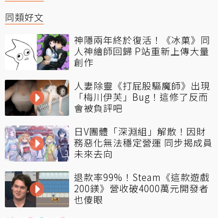
同類好文
神隱兩年終於復活！《冰菓》同
人神繪師回歸 P站重新上傳大量
創作
人妻除靈《打屁股驅魔師》出現
「梅川伊芙」Bug！這修了反而
會被負評吧
日V團體「深淵組」解散！因財
務惡化無法穩定營運 同步揭成員
未來去向
退款率99%！Steam《這款遊戲
200鎂》營收破4000萬元開發者
也傻眼