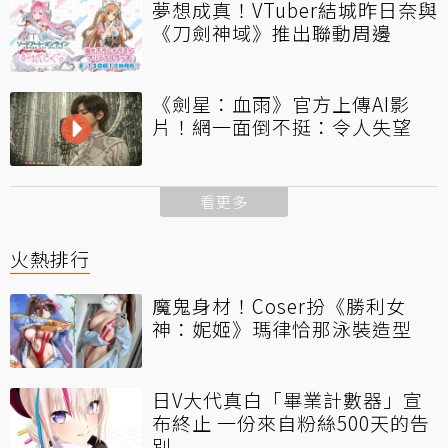
夢想成真！VTuber結城昨日奈與
《刀劍神域》推出聯動周邊
《劍星：血雨》官方上傳AI影
片！網一面倒不挺：令人失望
看更多
火熱排行
魔鬼身材！Coser扮《勝利女
神：妮姬》瑪律恰那泳裝造型
日V大代真白「畢業計數器」宣
布終止 一份來自粉絲500天的告
別