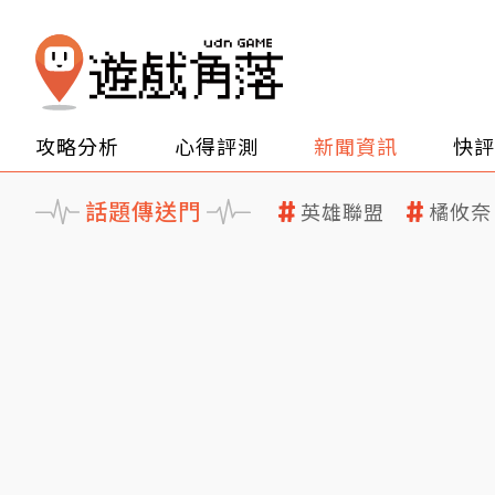
攻略分析
心得評測
新聞資訊
快評
話題傳送門
英雄聯盟
橘攸奈