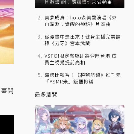
片掀議 網：應該請你來做動畫
美夢成真！holo森美聲演唱《來
自深淵：覺醒的神秘》片頭曲
從漫畫中走出來！健身主播完美詮
釋《刃牙》宮本武藏
VSPO!限定餐廳即將登陸台港 成
員主視覺提前亮相
這樣比較香！《碧藍航線》推千元
「ASMR米」飯糰掀議
視臺開
最多瀏覽