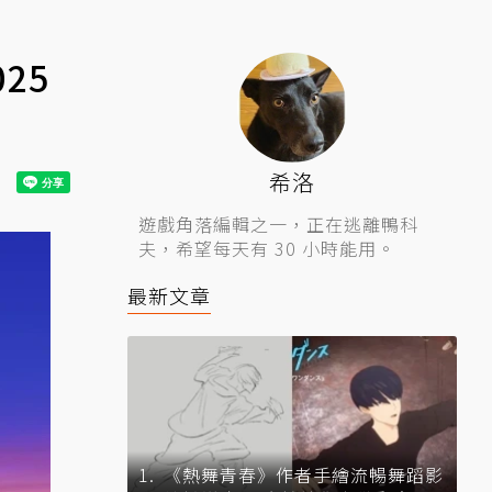
25
希洛
遊戲角落編輯之一，正在逃離鴨科
夫，希望每天有 30 小時能用。
最新文章
《熱舞青春》作者手繪流暢舞蹈影