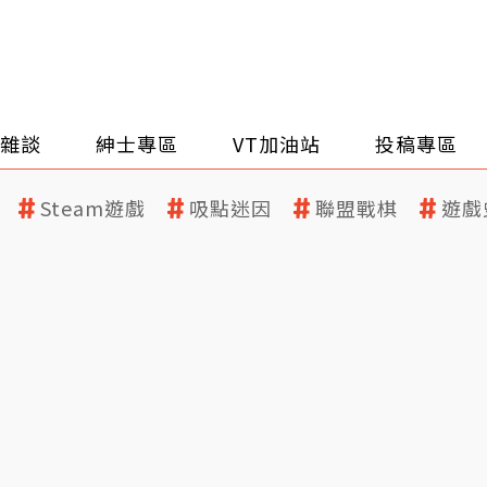
雜談
紳士專區
VT加油站
投稿專區
Steam遊戲
吸點迷因
聯盟戰棋
遊戲