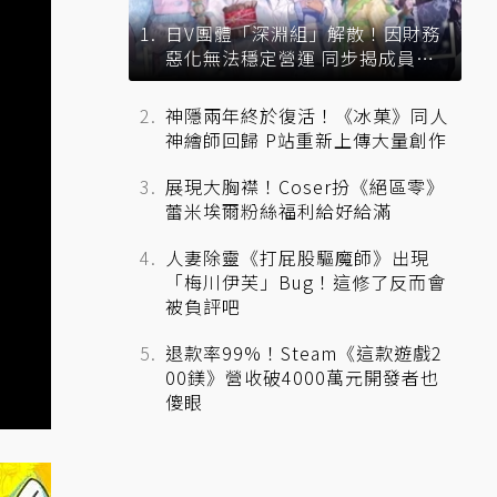
日V團體「深淵組」解散！因財務
惡化無法穩定營運 同步揭成員未
來去向
神隱兩年終於復活！《冰菓》同人
神繪師回歸 P站重新上傳大量創作
展現大胸襟！Coser扮《絕區零》
蕾米埃爾粉絲福利給好給滿
人妻除靈《打屁股驅魔師》出現
「梅川伊芙」Bug！這修了反而會
被負評吧
退款率99%！Steam《這款遊戲2
00鎂》營收破4000萬元開發者也
傻眼