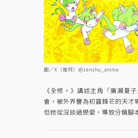
圖／X（推特）@zenshu_anime
《全修。》講述主角「廣瀨夏子
會，被外界譽為初露鋒芒的天才
但她從沒談過戀愛，導致分鏡腳