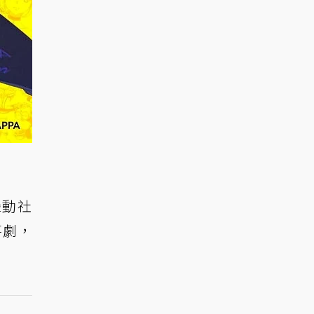
轟動社
喜劇，