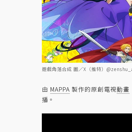
遊戲角落合成 圖／X（推特）@zenshu_a
由
MAPPA
製作的原創電視
動畫
播。