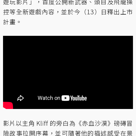
遊玩影片」，首度公開新武器、頭目及飛龍操
控等全新遊戲內容，並於今（13）日釋出上市
計畫。
影片以主角 Kliff 的旁白為《赤血沙漠》磅礡冒
險故事拉開序幕，並可隨著他的描述感受在景