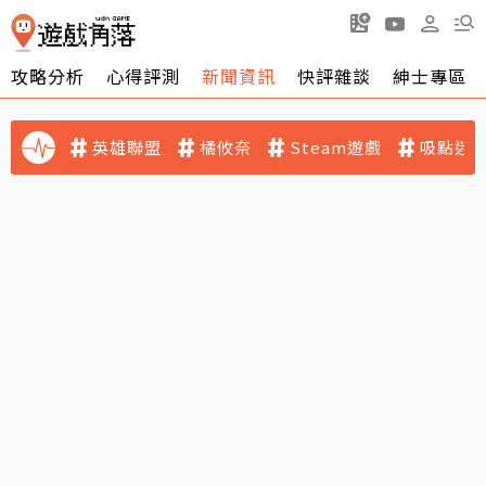
攻略分析
心得評測
新聞資訊
快評雜談
紳士專區
英雄聯盟
橘攸奈
Steam遊戲
吸點迷