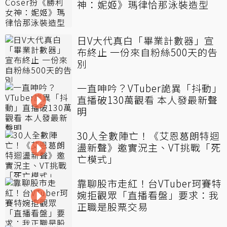
神：妮姬》瑪律恰那泳裝造型
日V大代真白「畢業計數器」宣
布終止 一份來自粉絲500天的告
別
一直呻吟？VTuber詭異「抖動」
直播破130萬觀看 本人發最新聲
明
30人全數陣亡！《艾恩葛朗特迴
盪新聲》邀實況主、VT挑戰「死
亡模式」
靠聊股市走紅！台VTuber珂賽特
婉拒觀眾「直播看盤」要求：我
正職是股票交易