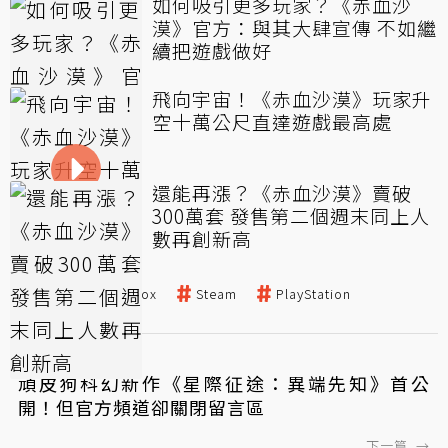
如何吸引更多玩家？《赤血沙
漠》官方：與其大肆宣傳 不如繼
續把遊戲做好
飛向宇宙！《赤血沙漠》玩家升
空十萬公尺直達遊戲最高處
還能再漲？《赤血沙漠》賣破
300萬套 發售第二個週末同上人
數再創新高
赤血沙漠
Xbox
Steam
PlayStation
←
上一篇
頑皮狗科幻新作《星際征途：異端先知》首公
開！但官方頻道卻關閉留言區
下一篇
→