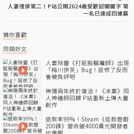
人妻僅排第二！P站公開2024最受歡迎關鍵字 第
一名已達成四連霸
猜你喜歡
同類好文
人妻除靈《打屁股驅魔師》出現
「梅川伊芙」Bug！這修了反而
會被負評吧
神隱兩年終於復活！《冰菓》同
人神繪師回歸 P站重新上傳大量
創作
退款率99%！Steam《這款遊戲
200鎂》營收破4000萬元開發者
也傻眼