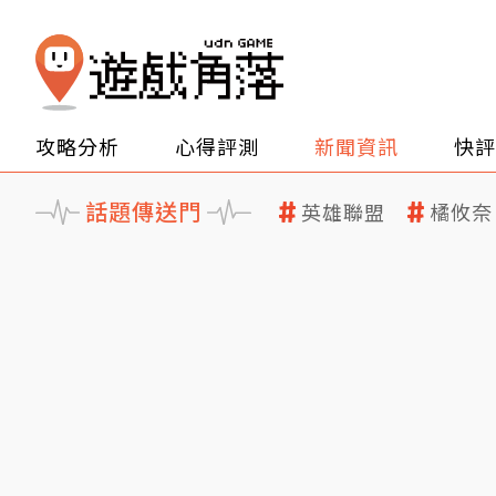
攻略分析
心得評測
新聞資訊
快評
話題傳送門
英雄聯盟
橘攸奈