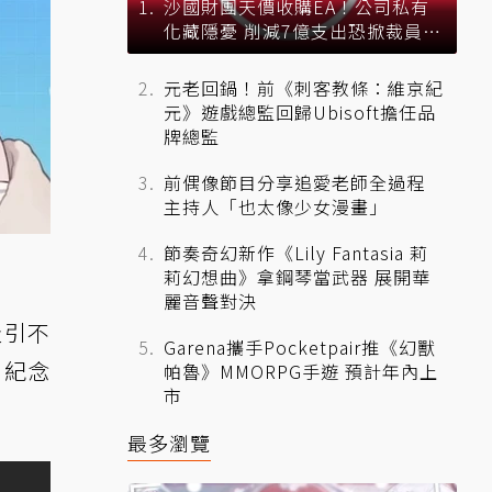
沙國財團天價收購EA！公司私有
化藏隱憂 削減7億支出恐掀裁員風
暴？
元老回鍋！前《刺客教條：維京紀
元》遊戲總監回歸Ubisoft擔任品
牌總監
前偶像節目分享追愛老師全過程
主持人「也太像少女漫畫」
節奏奇幻新作《Lily Fantasia 莉
莉幻想曲》拿鋼琴當武器 展開華
麗音聲對決
吸引不
Garena攜手Pocketpair推《幻獸
 紀念
帕魯》MMORPG手遊 預計年內上
市
最多瀏覽