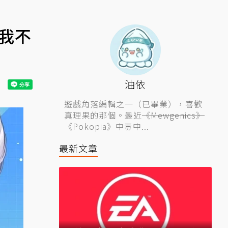
：我不
油依
遊戲角落編輯之一（已畢業），喜歡
真理果的那個。最近
《Mewgenics》
《Pokopia》中毒中...
最新文章