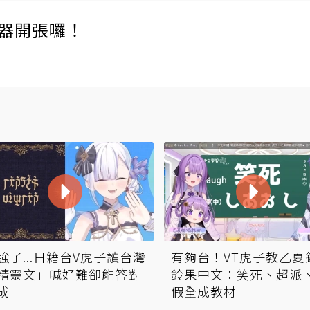
伺服器開張囉！
強了...日籍台V虎子讀台灣
有夠台！VT虎子教乙夏
精靈文」喊好難卻能答對
鈴果中文：笑死、超派
成
假全成教材