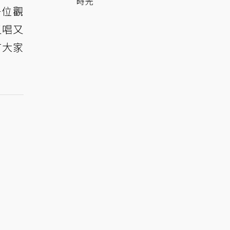
時光
一位觀
又唱又
首大家