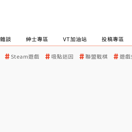
雜談
紳士專區
VT加油站
投稿專區
Steam遊戲
吸點迷因
聯盟戰棋
遊戲