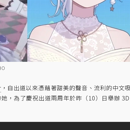
HO
r
，自出道以來憑藉著甜美的聲音、流利的中文
的她，為了慶祝出道兩周年於昨（10）日舉辦 3D