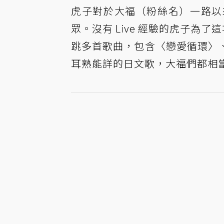
虎子對於大福（粉絲名）一路以
眾。沒有 Live 經驗的虎子為
跳多首歌曲，包含〈戀愛循環〉
耳熟能詳的日文歌，大福們都相