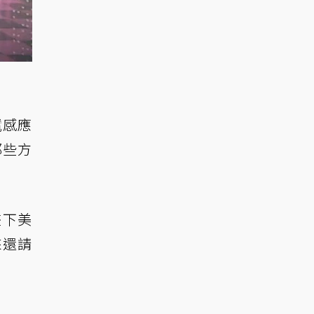
電感應
那些方
畫下美
來還請