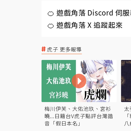
🍊 遊戲角落 Discord 
🍊 遊戲角落 X 追蹤起來
虎子 更多報導
梅川伊芙、大佑池玖、宮衫
太
曉...日籍台V虎子點評台灣諧
「
音「假日本名」
八