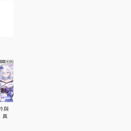
鈴與
、真