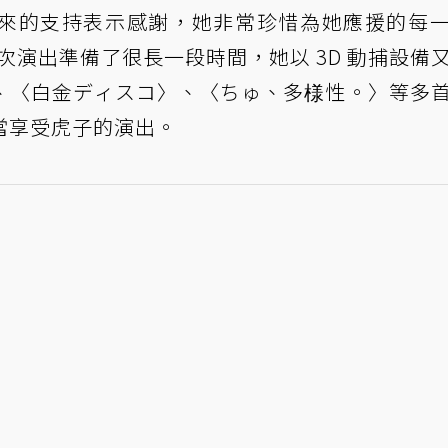
來的支持表示感謝，她非常珍惜為她應援的每
了這次演出準備了很長一段時間，她以 3D 動捕設備
、〈白金ディスコ〉、〈ちゅ、多様性。〉等多
當享受虎子的演出。