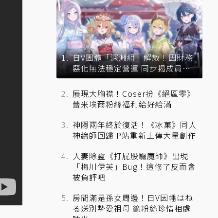
日V團體「深淵組」解散！因財務
惡化無法穩定營運 同步揭成員未
來去向
展現大胸襟！Coser扮《絕區零》
蕾米埃爾粉絲福利給好給滿
神隱兩年終於復活！《冰菓》同人
神繪師回歸 P站重新上傳大量創作
人妻除靈《打屁股驅魔師》出現
「梅川伊芙」Bug！這修了反而會
被負評吧
房間滿是孫女周邊！日V因幡はね
る送別摯愛祖母 籲粉絲珍惜相處