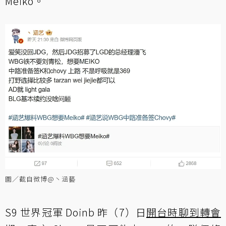
Meiko。
圖／截自微博@丶涵藝
S9 世界冠軍 Doinb 昨（7）日
開台時聊到轉會