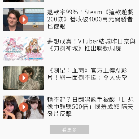
退款率99%！Steam《這款遊戲
200鎂》營收破4000萬元開發者
也傻眼
夢想成真！VTuber結城昨日奈與
《刀劍神域》推出聯動周邊
《劍星：血雨》官方上傳AI影
片！網一面倒不挺：令人失望
輸不起？日翻唱歌手被酸「比想
像中難聽500倍」惱羞成怒 隔天
發片反擊
看更多