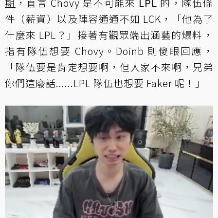
期
，直言 Chovy 是不可能來
LPL
的，隊伍條
件（薪資）以及陣容通通不如 LCK，「他為了
什麼來 LPL？」接著有觀眾端出涵藝的爆料，
指有隊伍想要 Chovy。Doinb 則傻眼回應，
「隊伍要是肯定想要啊，但人家不來啊，兄弟
你們這廢話......LPL 隊伍也想要 Faker 呢！」