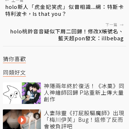
←
上一篇
holo新人「虎金妃笑虎」似曾相識...網：特斯卡
特利波卡，Is that you？
下一篇
→
holo桃鈴音音疑似下周二回歸！修改X帳號名、
藍天超pon發文：illbebag
猜你喜歡
同類好文
神隱兩年終於復活！《冰菓》同
人神繪師回歸 P站重新上傳大量
創作
人妻除靈《打屁股驅魔師》出現
「梅川伊芙」Bug！這修了反而
會被負評吧