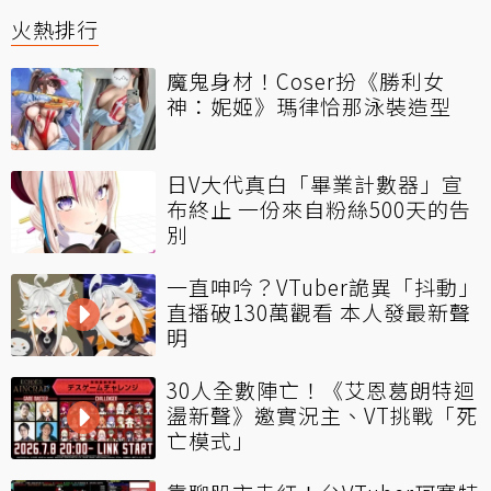
火熱排行
魔鬼身材！Coser扮《勝利女
神：妮姬》瑪律恰那泳裝造型
日V大代真白「畢業計數器」宣
布終止 一份來自粉絲500天的告
別
一直呻吟？VTuber詭異「抖動」
直播破130萬觀看 本人發最新聲
明
30人全數陣亡！《艾恩葛朗特迴
盪新聲》邀實況主、VT挑戰「死
亡模式」