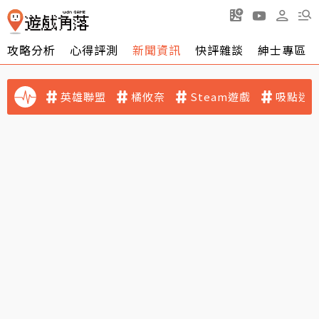
攻略分析
心得評測
新聞資訊
快評雜談
紳士專區
英雄聯盟
橘攸奈
Steam遊戲
吸點迷