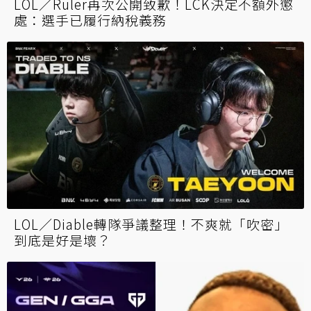
LOL／Ruler再次公開致歉！LCK決定不額外懲
處：選手已履行納稅義務
LOL／Diable轉隊爭議整理！不爽就「吹密」
到底是好是壞？