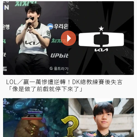
LOL／贏一萬慘遭逆轉！DK總教練賽後失言
「像是做了前戲就停下來了」