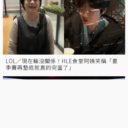
LOL／Ruler首度回應避稅爭議：沒刻意藏匿收
入、責任由我一人承擔
懶人包／Gen.G Ruler「避稅爭議」在韓大炎
上！韓媒批：職業意識渺小且寒酸