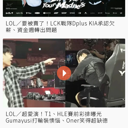
LOL／要被賣了！LCK戰隊Dplus KIA承認欠
薪、資金週轉出問題
LOL／超愛演！T1、HLE賽前彩排曝光
Gumayusi打輸裝懊惱、Oner笑得超缺德