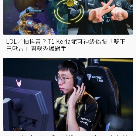
LOL／拍抖音？T1 Keria妮可神級偽裝「雙下
巴啾吉」開戰秀爆對手