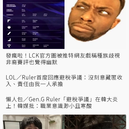
發瘋啦！LCK官方圖被推特網友戲稱種族歧視
非裔賽評也覺得幽默