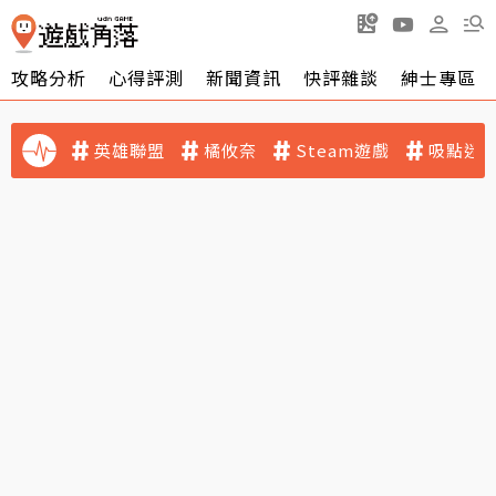
攻略分析
心得評測
新聞資訊
快評雜談
紳士專區
英雄聯盟
橘攸奈
Steam遊戲
吸點迷