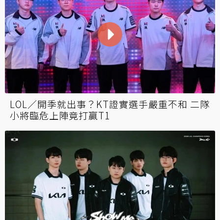
LOL／開季就出事？KT證實選手嚴重不和 二隊
小將臨危上陣竟打贏T1