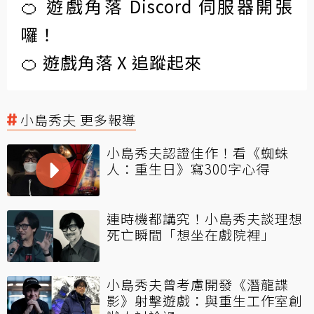
🍊 遊戲角落 Discord 伺服器開張
囉！
🍊 遊戲角落 X 追蹤起來
小島秀夫 更多報導
小島秀夫認證佳作！看《蜘蛛
人：重生日》寫300字心得
連時機都講究！小島秀夫談理想
死亡瞬間「想坐在戲院裡」
小島秀夫曾考慮開發《潛龍諜
影》射擊遊戲：與重生工作室創