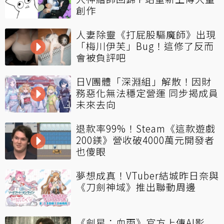
創作
人妻除靈《打屁股驅魔師》出現
「梅川伊芙」Bug！這修了反而
會被負評吧
日V團體「深淵組」解散！因財
務惡化無法穩定營運 同步揭成員
未來去向
退款率99%！Steam《這款遊戲
200鎂》營收破4000萬元開發者
也傻眼
夢想成真！VTuber結城昨日奈與
《刀劍神域》推出聯動周邊
《劍星：血雨》官方上傳AI影