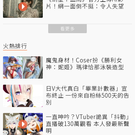
片！網一面倒不挺：令人失望
看更多
火熱排行
魔鬼身材！Coser扮《勝利女
神：妮姬》瑪律恰那泳裝造型
日V大代真白「畢業計數器」宣
布終止 一份來自粉絲500天的告
別
一直呻吟？VTuber詭異「抖動」
直播破130萬觀看 本人發最新聲
明