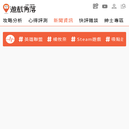
攻略分析
心得評測
新聞資訊
快評雜談
紳士專區
英雄聯盟
橘攸奈
Steam遊戲
吸點迷