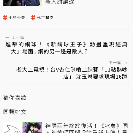
辦人討論過
小島秀夫
死亡擱淺
←
上一篇
進擊的網球！《新網球王子》動畫重現經典
「大」場面...網的另一邊是敵人？
下一篇
→
老大上電視！台V杏仁咪嚕上綜藝「11點熱吵
店」 沈玉琳要求現場16蹲
猜你喜歡
同類好文
神隱兩年終於復活！《冰菓》同
人神繪師回歸 P站重新上傳大量