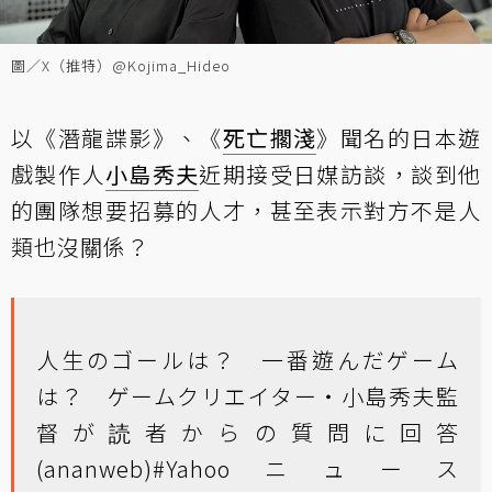
圖／X（推特）@Kojima_Hideo
以《潛龍諜影》、《
死亡擱淺
》聞名的日本遊
戲製作人
小島秀夫
近期接受
日媒
訪談，談到他
的團隊想要招募的人才，甚至表示對方不是人
類也沒關係？
人生のゴールは？ 一番遊んだゲーム
は？ ゲームクリエイター・小島秀夫監
督が読者からの質問に回答
(ananweb)
#Yahooニュース