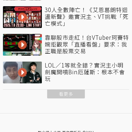
30人全數陣亡！《艾恩葛朗特迴
盪新聲》邀實況主、VT挑戰「死
亡模式」
靠聊股市走紅！台VTuber珂賽特
婉拒觀眾「直播看盤」要求：我
正職是股票交易
LOL／1等就全錯？實況主小明
劍魔開噴Bin厄薩斯：根本不會
玩
看更多